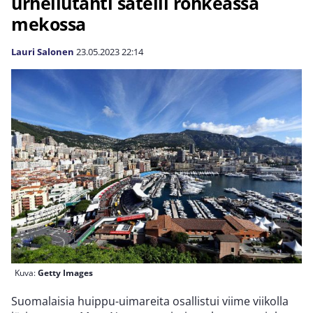
urheilutähti säteili rohkeassa
mekossa
Lauri Salonen
23.05.2023
22:14
Kuva:
Getty Images
Suomalaisia huippu-uimareita osallistui viime viikolla