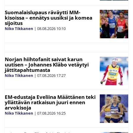
Suomalaislupaus räväytti MM-
kisoissa – ennätys uusiksi ja komea
sijoitus
Niko Tikkanen
|
08.08.2026
10:10
Norjan hiihtofanit saivat karun
uutisen – Johannes Kläbo vetäytyi
jättitapahtumasta
Niko Tikkanen
|
07.08.2026
17:27
EM-edustaja Eveliina Määttänen teki
yllättävän ratkaisun juuri ennen
arvokisoja
Niko Tikkanen
|
07.08.2026
16:25