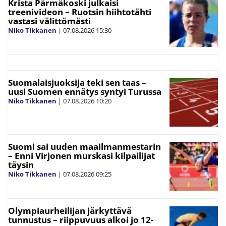
Krista Pärmäkoski julkaisi
treenivideon – Ruotsin hiihtotähti
vastasi välittömästi
Niko Tikkanen
|
07.08.2026
15:30
Suomalaisjuoksija teki sen taas –
uusi Suomen ennätys syntyi Turussa
Niko Tikkanen
|
07.08.2026
10:20
Suomi sai uuden maailmanmestarin
– Enni Virjonen murskasi kilpailijat
täysin
Niko Tikkanen
|
07.08.2026
09:25
Olympiaurheilijan järkyttävä
tunnustus – riippuvuus alkoi jo 12-