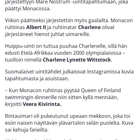
järjestettyyn Mare Nostrum -uintitapahtumaan, joka
päättyi Monacossa.
Viikon päätteeksi järjestettiin myös gaalailta. Monacon
ruhtinas
Albert II
ja ruhtinatar
Charlene
olivat
järjestäneet hienot juhlat uimareille.
Huippu-uinti on tuttua puuhaa Charlenelle, sillä hän
edusti Etelä-Afrikkaa vuoden 2000 olympialaisissa –
tuolloin nimellä
Charlene Lynette Wittstock
.
Suomalaiset uintitähdet julkaisivat Instagramissa kuvia
tapahtumasta ja asuistaan.
– Kun Monacon ruhtinas pyytää Queen of Finland
swimmingin dinnerille niin sitten kyllä mennään,
kirjoitti
Veera Kivirinta.
Rintauimari oli pukeutunut upeaan mekkoon, joka toi
esiin naisen näyttävän ylävartalon selän puolelta. Kuva
sai kehuja faneilta.