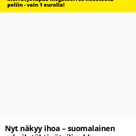
peliin - vain 1 eurolla!
Nyt näkyy ihoa – suomalainen