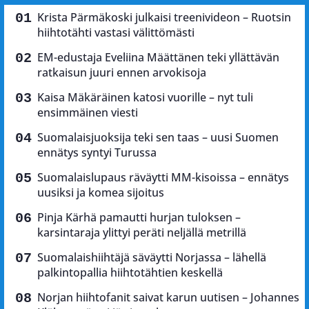
Krista Pärmäkoski julkaisi treenivideon – Ruotsin
hiihtotähti vastasi välittömästi
EM-edustaja Eveliina Määttänen teki yllättävän
ratkaisun juuri ennen arvokisoja
Kaisa Mäkäräinen katosi vuorille – nyt tuli
ensimmäinen viesti
Suomalaisjuoksija teki sen taas – uusi Suomen
ennätys syntyi Turussa
Suomalaislupaus räväytti MM-kisoissa – ennätys
uusiksi ja komea sijoitus
Pinja Kärhä pamautti hurjan tuloksen –
karsintaraja ylittyi peräti neljällä metrillä
Suomalaishiihtäjä säväytti Norjassa – lähellä
palkintopallia hiihtotähtien keskellä
Norjan hiihtofanit saivat karun uutisen – Johannes