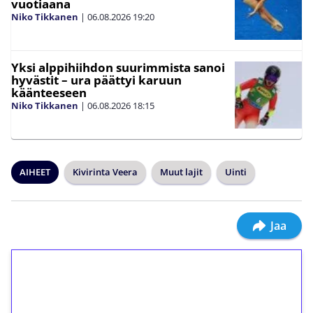
vuotiaana
Niko Tikkanen
|
06.08.2026
19:20
Yksi alppihiihdon suurimmista sanoi
hyvästit – ura päättyi karuun
käänteeseen
Niko Tikkanen
|
06.08.2026
18:15
AIHEET
Kivirinta Veera
Muut lajit
Uinti
Jaa
1€ = 10€ arvosta
ilmaiskierroksia ilman