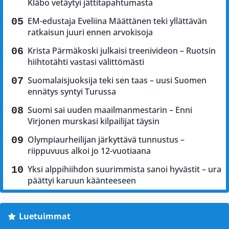
Kläbo vetäytyi jättitapahtumasta
EM-edustaja Eveliina Määttänen teki yllättävän
ratkaisun juuri ennen arvokisoja
Krista Pärmäkoski julkaisi treenivideon – Ruotsin
hiihtotähti vastasi välittömästi
Suomalaisjuoksija teki sen taas – uusi Suomen
ennätys syntyi Turussa
Suomi sai uuden maailmanmestarin – Enni
Virjonen murskasi kilpailijat täysin
Olympiaurheilijan järkyttävä tunnustus –
riippuvuus alkoi jo 12-vuotiaana
Yksi alppihiihdon suurimmista sanoi hyvästit – ura
päättyi karuun käänteeseen
Luetuimmat