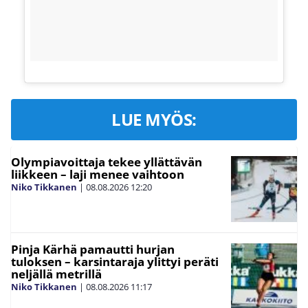
LUE MYÖS:
Olympiavoittaja tekee yllättävän
liikkeen – laji menee vaihtoon
Niko Tikkanen
|
08.08.2026
12:20
Pinja Kärhä pamautti hurjan
tuloksen – karsintaraja ylittyi peräti
neljällä metrillä
Niko Tikkanen
|
08.08.2026
11:17