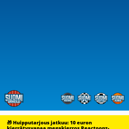
🎁 Huipputarjous jatkuu: 10 euron
kierrätysvapaa megakierros Reactoonz-