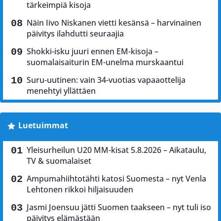
tärkeimpiä kisoja
Näin Iivo Niskanen vietti kesänsä – harvinainen
päivitys ilahdutti seuraajia
Shokki-isku juuri ennen EM-kisoja –
suomalaisaiturin EM-unelma murskaantui
Suru-uutinen: vain 34-vuotias vapaaottelija
menehtyi yllättäen
Luetuimmat
Yleisurheilun U20 MM-kisat 5.8.2026 – Aikataulu,
TV & suomalaiset
Ampumahiihtotähti katosi Suomesta – nyt Venla
Lehtonen rikkoi hiljaisuuden
Jasmi Joensuu jätti Suomen taakseen – nyt tuli iso
päivitys elämästään