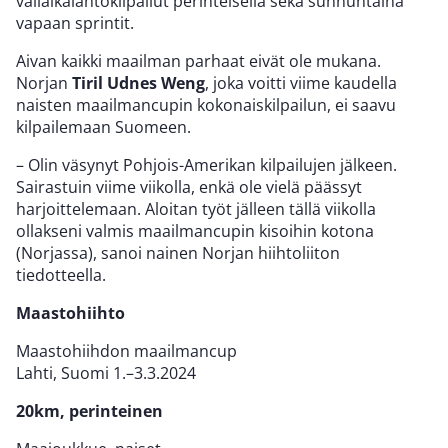
väliaikalähtökilpailut perinteisellä sekä sunnuntaina
vapaan sprintit.
Aivan kaikki maailman parhaat eivät ole mukana.
Norjan
Tiril Udnes Weng
, joka voitti viime kaudella
naisten maailmancupin kokonaiskilpailun, ei saavu
kilpailemaan Suomeen.
– Olin väsynyt Pohjois-Amerikan kilpailujen jälkeen.
Sairastuin viime viikolla, enkä ole vielä päässyt
harjoittelemaan. Aloitan työt jälleen tällä viikolla
ollakseni valmis maailmancupin kisoihin kotona
(Norjassa), sanoi nainen Norjan hiihtoliiton
tiedotteella.
Maastohiihto
Maastohiihdon maailmancup
Lahti, Suomi 1.–3.3.2024
20km, perinteinen