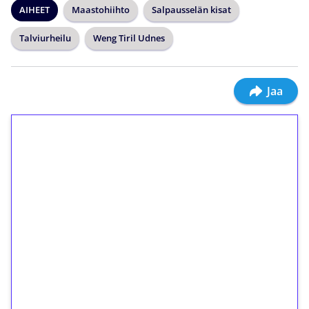
AIHEET
Maastohiihto
Salpausselän kisat
Talviurheilu
Weng Tiril Udnes
Jaa
1€ = 10€ arvosta
ilmaiskierroksia ilman
kierrätystä!
Talleta 1€
Saat heti 50 ilmaiskierrosta Tuohi 1000 -
peliin (arvo 0,20€ per kierros)!
Ei kierrätysvaatimusta!