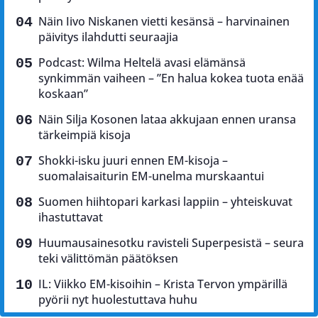
Näin Iivo Niskanen vietti kesänsä – harvinainen
päivitys ilahdutti seuraajia
Podcast: Wilma Heltelä avasi elämänsä
synkimmän vaiheen – ”En halua kokea tuota enää
koskaan”
Näin Silja Kosonen lataa akkujaan ennen uransa
tärkeimpiä kisoja
Shokki-isku juuri ennen EM-kisoja –
suomalaisaiturin EM-unelma murskaantui
Suomen hiihtopari karkasi lappiin – yhteiskuvat
ihastuttavat
Huumausainesotku ravisteli Superpesistä – seura
teki välittömän päätöksen
IL: Viikko EM-kisoihin – Krista Tervon ympärillä
pyörii nyt huolestuttava huhu