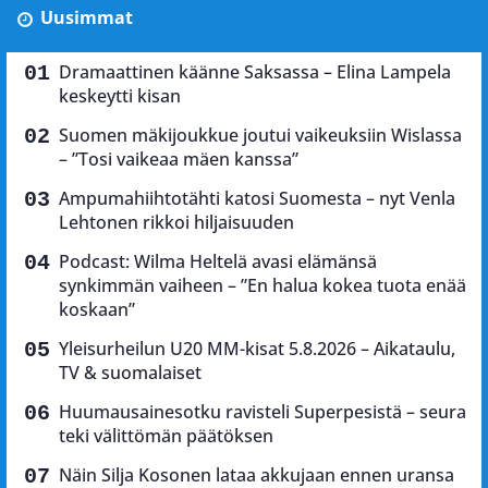
Uusimmat
Dramaattinen käänne Saksassa – Elina Lampela
keskeytti kisan
Suomen mäkijoukkue joutui vaikeuksiin Wislassa
– ”Tosi vaikeaa mäen kanssa”
Ampumahiihtotähti katosi Suomesta – nyt Venla
Lehtonen rikkoi hiljaisuuden
Podcast: Wilma Heltelä avasi elämänsä
synkimmän vaiheen – ”En halua kokea tuota enää
koskaan”
Yleisurheilun U20 MM-kisat 5.8.2026 – Aikataulu,
TV & suomalaiset
Huumausainesotku ravisteli Superpesistä – seura
teki välittömän päätöksen
Näin Silja Kosonen lataa akkujaan ennen uransa