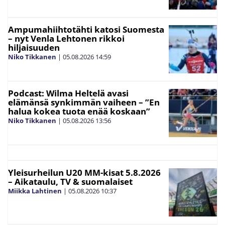
Ampumahiihtotähti katosi Suomesta
– nyt Venla Lehtonen rikkoi
hiljaisuuden
Niko Tikkanen
|
05.08.2026
14:59
Podcast: Wilma Heltelä avasi
elämänsä synkimmän vaiheen – ”En
halua kokea tuota enää koskaan”
Niko Tikkanen
|
05.08.2026
13:56
Yleisurheilun U20 MM-kisat 5.8.2026
– Aikataulu, TV & suomalaiset
Miikka Lahtinen
|
05.08.2026
10:37