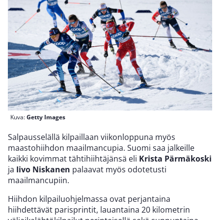
Kuva:
Getty Images
Salpausselällä kilpaillaan viikonloppuna myös
maastohiihdon maailmancupia. Suomi saa jalkeille
kaikki kovimmat tähtihiihtäjänsä eli
Krista Pärmäkoski
ja
Iivo Niskanen
palaavat myös odotetusti
maailmancupiin.
Hiihdon kilpailuohjelmassa ovat perjantaina
hiihdettävät parisprintit, lauantaina 20 kilometrin