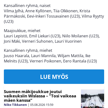
Kansallinen ryhmä, naiset
Vilma Jylhä, Anne Kyllönen, Tiia Olkkonen, Krista
Pärmäkoski, Eevi-Inkeri Tossavainen (U23), Vilma Ryytty
(U23)
Maajoukkue, miehet
Lauri Lepistö, Emil Liekari (U23), Niilo Moilanen (U23),
Joni Mäki, Verneri Suhonen, Lauri Vuorinen
Kansallinen ryhmä, miehet
Juuso Haarala, Lauri Mannila, Wiljam Mattila, Ike
Melnits (U23), Verneri Poikonen, Eero Rantala (U23)
LUE MYÖS
Suomen mäkijoukkue joutui
vaikeuksiin Wislassa – ”Tosi vaikeaa
mäen kanssa”
Niko Tikkanen
|
05.08.2026
15:59