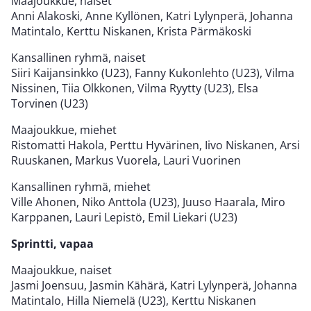
Maajoukkue, naiset
Anni Alakoski, Anne Kyllönen, Katri Lylynperä, Johanna
Matintalo, Kerttu Niskanen, Krista Pärmäkoski
Kansallinen ryhmä, naiset
Siiri Kaijansinkko (U23), Fanny Kukonlehto (U23), Vilma
Nissinen, Tiia Olkkonen, Vilma Ryytty (U23), Elsa
Torvinen (U23)
Maajoukkue, miehet
Ristomatti Hakola, Perttu Hyvärinen, Iivo Niskanen, Arsi
Ruuskanen, Markus Vuorela, Lauri Vuorinen
Kansallinen ryhmä, miehet
Ville Ahonen, Niko Anttola (U23), Juuso Haarala, Miro
Karppanen, Lauri Lepistö, Emil Liekari (U23)
Sprintti, vapaa
Maajoukkue, naiset
Jasmi Joensuu, Jasmin Kähärä, Katri Lylynperä, Johanna
Matintalo, Hilla Niemelä (U23), Kerttu Niskanen