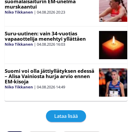
suomalaisaiturin EM-unelma
murskaantui
Niko Tikkanen
|
04.08.2026
20:23
Suru-uutinen: vain 34-vuotias
vapaaottelija menehtyi yllättäen
Niko Tikkanen
|
04.08.2026
16:03
Suomi voi olla jättiyllätyksen edessä
– Alisa Vainiosta hurja arvio ennen
EM-kisoja
Niko Tikkanen
|
04.08.2026
14:49
Lataa lisää