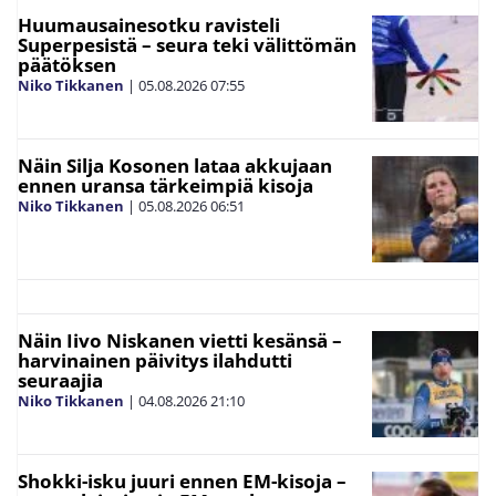
Huumausainesotku ravisteli
Superpesistä – seura teki välittömän
päätöksen
Niko Tikkanen
|
05.08.2026
07:55
Näin Silja Kosonen lataa akkujaan
ennen uransa tärkeimpiä kisoja
Niko Tikkanen
|
05.08.2026
06:51
Näin Iivo Niskanen vietti kesänsä –
harvinainen päivitys ilahdutti
seuraajia
Niko Tikkanen
|
04.08.2026
21:10
Shokki-isku juuri ennen EM-kisoja –