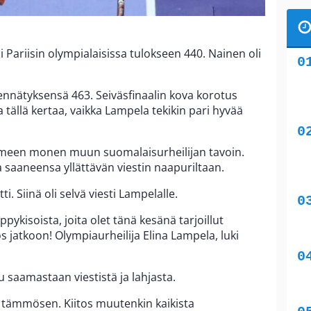
i Pariisin olympialaisissa tulokseen 440. Nainen oli
nnätyksensä 463. Seiväsfinaalin kova korotus
a tällä kertaa, vaikka Lampela tekikin pari hyvää
omeen monen muun suomalaisurheilijan tavoin.
 saaneensa yllättävän viestin naapuriltaan.
ti. Siinä oli selvä viesti Lampelalle.
ppykisoista, joita olet tänä kesänä tarjoillut
s jatkoon! Olympiaurheilija Elina Lampela, luki
tu saamastaan viestistä ja lahjasta.
le tämmösen. Kiitos muutenkin kaikista