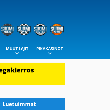
MUUT LAJIT
PIKAKASINOT
egakierros
Luetuimmat