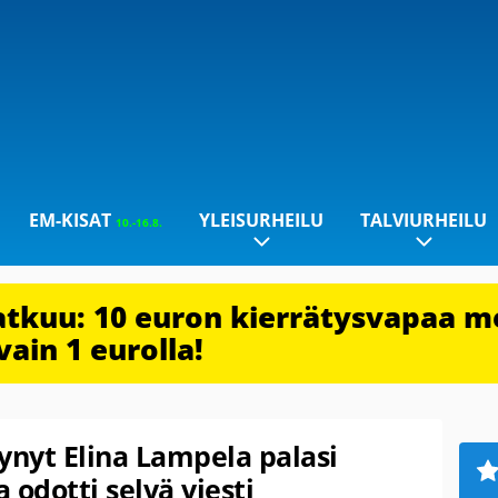
EM-KISAT
YLEISURHEILU
TALVIURHEILU
10.-16.8.
jatkuu: 10 euron kierrätysvapaa m
vain 1 eurolla!
ynyt Elina Lampela palasi
 odotti selvä viesti