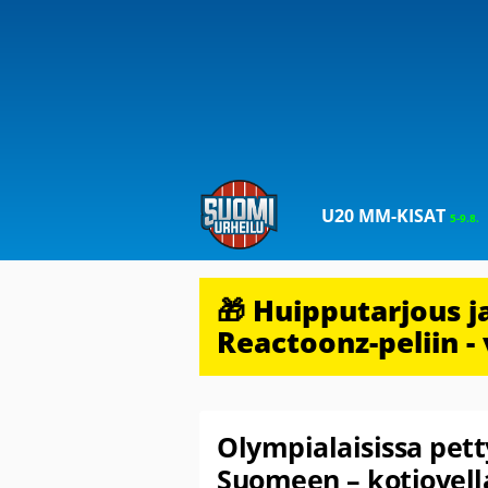
U20 MM-KISAT
5-9.8.
🎁 Huipputarjous 
Reactoonz-peliin - 
Olympialaisissa pett
Suomeen – kotiovella