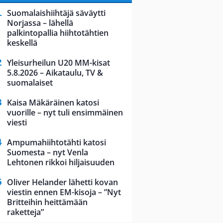
Suomalaishiihtäjä säväytti
Norjassa – lähellä
palkintopallia hiihtotähtien
keskellä
Yleisurheilun U20 MM-kisat
5.8.2026 – Aikataulu, TV &
suomalaiset
Kaisa Mäkäräinen katosi
vuorille – nyt tuli ensimmäinen
viesti
Ampumahiihtotähti katosi
Suomesta – nyt Venla
Lehtonen rikkoi hiljaisuuden
Oliver Helander lähetti kovan
viestin ennen EM-kisoja – ”Nyt
Britteihin heittämään
raketteja”