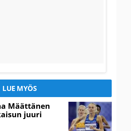
LUE MYÖS
ina Määttänen
kaisun juuri