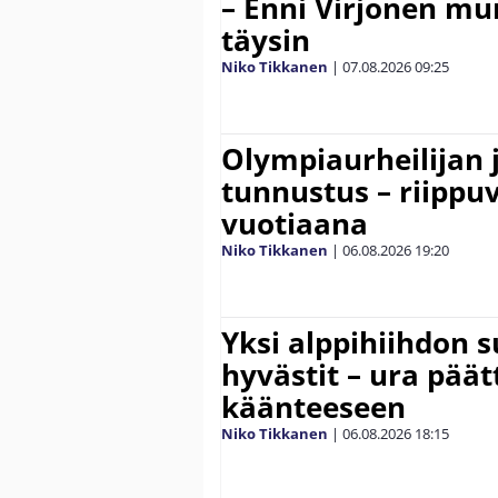
– Enni Virjonen mur
täysin
Niko Tikkanen
|
07.08.2026
09:25
Olympiaurheilijan 
tunnustus – riippuv
vuotiaana
Niko Tikkanen
|
06.08.2026
19:20
Yksi alppihiihdon 
hyvästit – ura päät
käänteeseen
Niko Tikkanen
|
06.08.2026
18:15