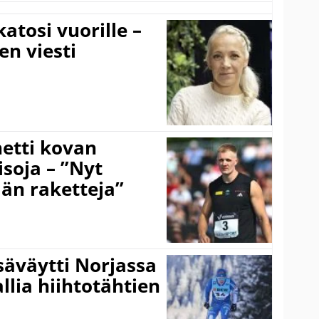
atosi vuorille –
en viesti
hetti kovan
soja – ”Nyt
ään raketteja”
säväytti Norjassa
allia hiihtotähtien