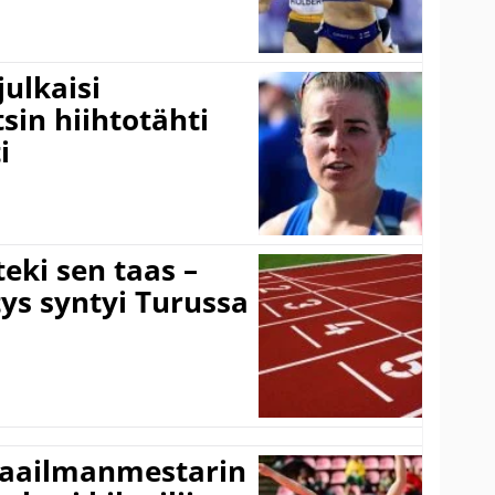
ulkaisi
sin hiihtotähti
i
eki sen taas –
ys syntyi Turussa
maailmanmestarin