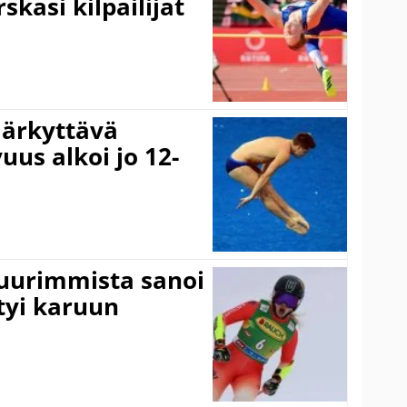
skasi kilpailijat
järkyttävä
uus alkoi jo 12-
suurimmista sanoi
tyi karuun