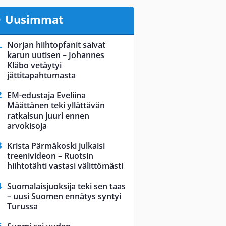
Uusimmat
Norjan hiihtopfanit saivat
karun uutisen – Johannes
Kläbo vetäytyi
jättitapahtumasta
EM-edustaja Eveliina
Määttänen teki yllättävän
ratkaisun juuri ennen
arvokisoja
Krista Pärmäkoski julkaisi
treenivideon – Ruotsin
hiihtotähti vastasi välittömästi
Suomalaisjuoksija teki sen taas
– uusi Suomen ennätys syntyi
Turussa