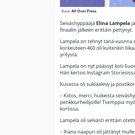
Kuva:
All Over Press
Seiväshyppääjä
Elina Lampela
jä
finaalin jälkeen erittäin pettynyt.
Lampela on tehnyt tänä vuonna e
korkeuteen 460 oli kuitenkin liika
yritystä.
Lampela on nyt päässyt koti-Su
Hän kertoo Instagram Storiesissa
Kuvassa oli suklaalevy ja postikort
– Kiitos, merci, huikeista seiväshy
penkkiurheilijoille! Tsemppiä myö
kortissa.
Lampela oli selvästi erittäin otet
– Ihana naapuri oli jättänyt mul