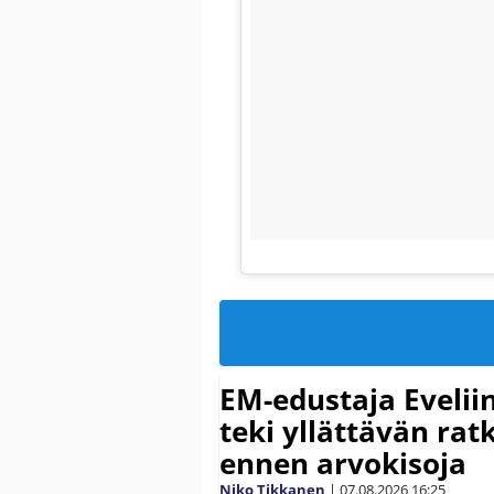
EM-edustaja Eveli
teki yllättävän rat
ennen arvokisoja
Niko Tikkanen
|
07.08.2026
16:25