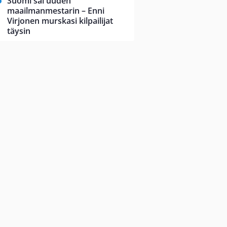
Suomi sai uuden
maailmanmestarin – Enni
Virjonen murskasi kilpailijat
täysin