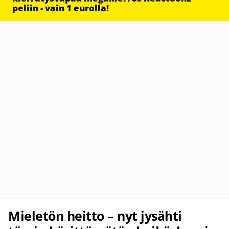
peliin - vain 1 eurolla!
Mieletön heitto – nyt jysähti