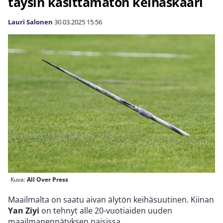
täysin käsittämätön keihäskaari
Lauri Salonen
30.03.2025
15:56
Kuva:
All Over Press
Maailmalta on saatu aivan älytön keihäsuutinen. Kiinan
Yan Ziyi
on tehnyt alle 20-vuotiaiden uuden
maailmanennätyksen naisissa.