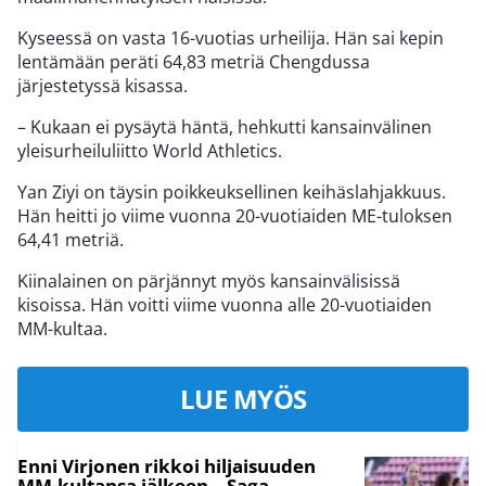
Kyseessä on vasta 16-vuotias urheilija. Hän sai kepin
lentämään peräti 64,83 metriä Chengdussa
järjestetyssä kisassa.
– Kukaan ei pysäytä häntä, hehkutti kansainvälinen
yleisurheiluliitto World Athletics.
Yan Ziyi on täysin poikkeuksellinen keihäslahjakkuus.
Hän heitti jo viime vuonna 20-vuotiaiden ME-tuloksen
64,41 metriä.
Kiinalainen on pärjännyt myös kansainvälisissä
kisoissa. Hän voitti viime vuonna alle 20-vuotiaiden
MM-kultaa.
LUE MYÖS
Enni Virjonen rikkoi hiljaisuuden
MM-kultansa jälkeen – Saga