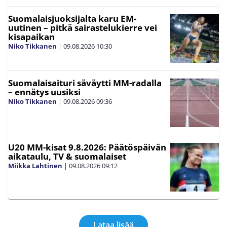
Suomalaisjuoksijalta karu EM-
uutinen – pitkä sairastelukierre vei
kisapaikan
Niko Tikkanen
|
09.08.2026
10:30
Suomalaisaituri säväytti MM-radalla
– ennätys uusiksi
Niko Tikkanen
|
09.08.2026
09:36
U20 MM-kisat 9.8.2026: Päätöspäivän
aikataulu, TV & suomalaiset
Miikka Lahtinen
|
09.08.2026
09:12
Lataa lisää