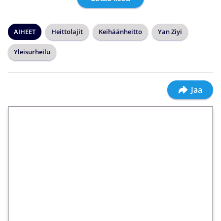
AIHEET
Heittolajit
Keihäänheitto
Yan Ziyi
Yleisurheilu
Jaa
🎁 Huipputarjous jatkuu: 10
euron kierrätysvapaa
megakierros Reactoonz-
peliin – vain 1 eurolla!
Peli: Reactoonz
Vain uusille asiakkaille!