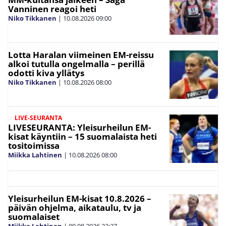
Vanninen reagoi heti
Niko Tikkanen
|
10.08.2026
09:00
Lotta Haralan viimeinen EM-reissu
alkoi tutulla ongelmalla – perillä
odotti kiva yllätys
Niko Tikkanen
|
10.08.2026
08:00
LIVE-SEURANTA
LIVESEURANTA: Yleisurheilun EM-
kisat käyntiin – 15 suomalaista heti
tositoimissa
Miikka Lahtinen
|
10.08.2026
08:00
Yleisurheilun EM-kisat 10.8.2026 –
päivän ohjelma, aikataulu, tv ja
suomalaiset
Miikka Lahtinen
|
09.08.2026
22:37