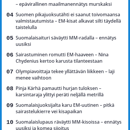
– epävirallinen maailmanennätys murskaksi
Suomen pikajuoksutähti ei saanut toivomaansa
valmistautumista – EM-kisat alkavat silti täydellä
taistelulla
Suomalaisaituri säväytti MM-radalla – ennätys
uusiksi
Sairastuminen romutti EM-haaveen – Nina
Chydenius kertoo karusta tilanteestaan
Olympiavoittaja tekee yllättävän liikkeen – laji
menee vaihtoon
Pinja Kärhä pamautti hurjan tuloksen –
karsintaraja ylittyi peräti neljällä metrillä
Suomalaisjuoksijalta karu EM-uutinen – pitkä
sairastelukierre vei kisapaikan
Suomalaislupaus räväytti MM-kisoissa – ennätys
uusiksi ja komea sijoitus