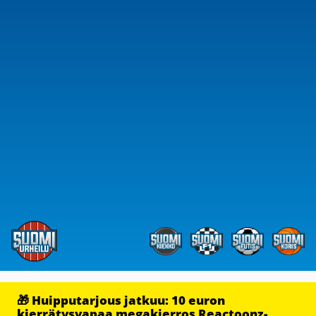
🎁 Huipputarjous jatkuu: 10 euron
kierrätysvapaa megakierros Reactoonz-