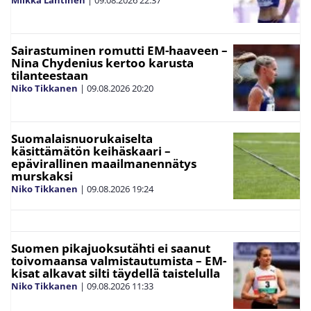
Sairastuminen romutti EM-haaveen –
Nina Chydenius kertoo karusta
tilanteestaan
Niko Tikkanen
|
09.08.2026
20:20
Suomalaisnuorukaiselta
käsittämätön keihäskaari –
epävirallinen maailmanennätys
murskaksi
Niko Tikkanen
|
09.08.2026
19:24
Suomen pikajuoksutähti ei saanut
toivomaansa valmistautumista – EM-
kisat alkavat silti täydellä taistelulla
Niko Tikkanen
|
09.08.2026
11:33