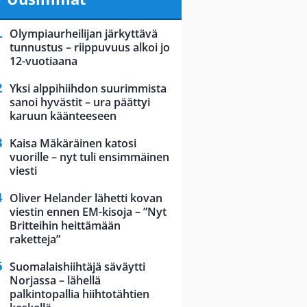
Olympiaurheilijan järkyttävä
tunnustus – riippuvuus alkoi jo
12-vuotiaana
Yksi alppihiihdon suurimmista
sanoi hyvästit – ura päättyi
karuun käänteeseen
Kaisa Mäkäräinen katosi
vuorille – nyt tuli ensimmäinen
viesti
Oliver Helander lähetti kovan
viestin ennen EM-kisoja – ”Nyt
Britteihin heittämään
raketteja”
Suomalaishiihtäjä säväytti
Norjassa – lähellä
palkintopallia hiihtotähtien