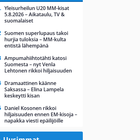
Yleisurheilun U20 MM-kisat
5.8.2026 – Aikataulu, TV &
suomalaiset
Suomen superlupaus takoi
hurjia tuloksia – MM-kulta
entistä lähempänä
Ampumahiihtotähti katosi
Suomesta – nyt Venla
Lehtonen rikkoi hiljaisuuden
Dramaattinen käänne
Saksassa – Elina Lampela
keskeytti kisan
Daniel Kosonen rikkoi
hiljaisuuden ennen EM-kisoja –
napakka viesti epäilijöille
Uusimmat