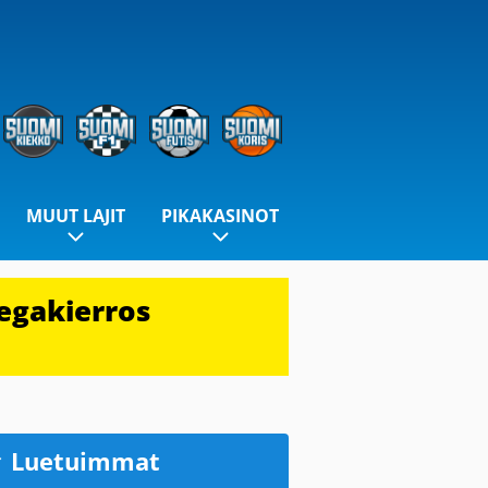
MUUT LAJIT
PIKAKASINOT
egakierros
Luetuimmat