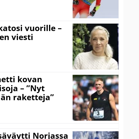
atosi vuorille –
en viesti
hetti kovan
soja – ”Nyt
ään raketteja”
säväytti Norjassa