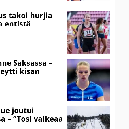
s takoi hurjia
a entistä
ne Saksassa –
eytti kisan
ue joutui
a – ”Tosi vaikeaa