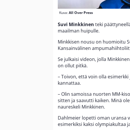
Kuva:
All Over Press
Suvi Minkkinen
teki päättynee
maailman huipulle.
Minkkisen nousu on huomioitu S
Kansainvälinen ampumahiihtoliitt
Se julkaisi videon, jolla Minkkin
on ollut pitkä.
– Toivon, että voin olla esimerkki 
kannattaa.
– Olin samoissa nuorten MM-kiso
sitten ja saavutti kaiken. Minä ole
naureskeli Minkkinen.
Dahlmeier lopetti oman uransa v
esimerkiksi kaksi olympiakultaa 