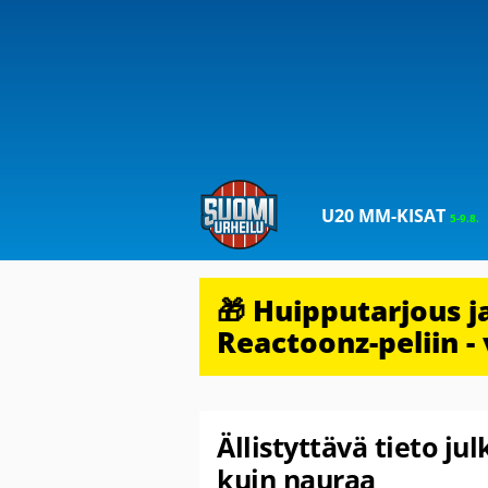
U20 MM-KISAT
5-9.8.
🎁 Huipputarjous 
Reactoonz-peliin - 
Ällistyttävä tieto ju
kuin nauraa