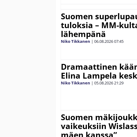
Suomen superlupau
tuloksia – MM-kult
lähempänä
Niko Tikkanen
|
06.08.2026
07:45
Dramaattinen kään
Elina Lampela kesk
Niko Tikkanen
|
05.08.2026
21:29
Suomen mäkijoukk
vaikeuksiin Wislass
mäen kanssa”