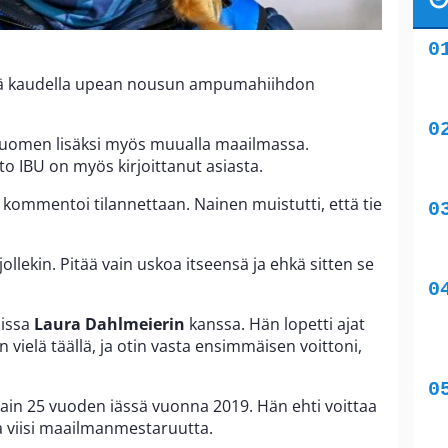
llä kaudella upean nousun ampumahiihdon
uomen lisäksi myös muualla maailmassa.
o IBU on myös kirjoittanut asiasta.
en kommentoi tilannettaan. Nainen muistutti, että tie
jollekin. Pitää vain uskoa itseensä ja ehkä sitten se
issa
Laura Dahlmeierin
kanssa. Hän lopetti ajat
n vielä täällä, ja otin vasta ensimmäisen voittoni,
ain 25 vuoden iässä vuonna 2019. Hän ehti voittaa
ja viisi maailmanmestaruutta.