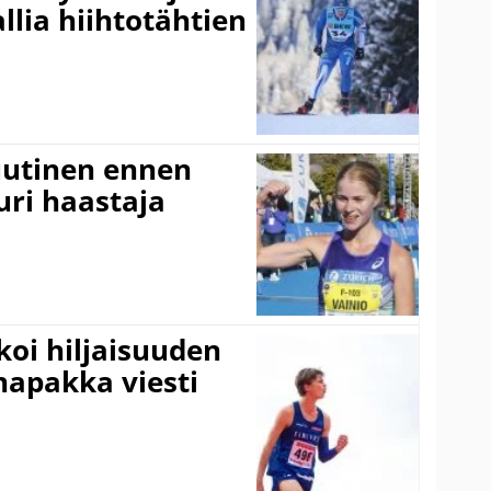
allia hiihtotähtien
 uutinen ennen
ri haastaja
koi hiljaisuuden
napakka viesti