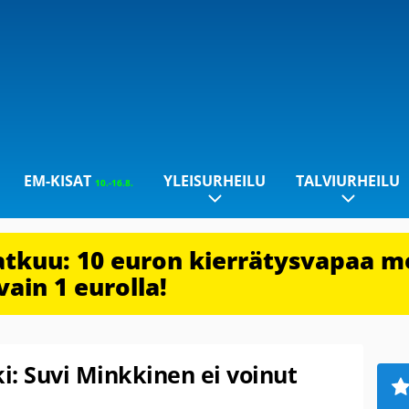
EM-KISAT
YLEISURHEILU
TALVIURHEILU
10.-16.8.
jatkuu: 10 euron kierrätysvapaa m
vain 1 eurolla!
lki: Suvi Minkkinen ei voinut