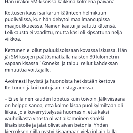
Hän urakoi SM-kisoissa kaikkina kolmena päivänä.
Kettusen kausi sai karun käänteen helmikuun
puolivälissä, kun hän debytoi maailmancupissa
maajoukkueessa. Nainen kaatui ja satutti kätensä.
Leikkausta ei vaadittu, mutta käsi oli kipsattuna neljä
viikkoa.
Kettunen ei ollut paluukisoissaan kovassa iskussa. Hän
jäi SM-kisojen päätösmatkalla naisten 30 kilometrin
vapaan kisassa 16:nneksi ja taipui reilut kahdeksan
minuuttia voittajalle.
Avoimesti hyvistä ja huonoista hetkistään kertova
Kettunen jakoi tuntojaan Instagramissa.
– Ei sellainen kauden lopetus kuin toivoin. Jälkiviisaana
on helppo sanoa, että kolme kisaa puolikylmiltään oli
liikaa. Jo alkuverryttelyssä huomasin, että kaksi
vauhdikasta vitosta olivat aikamoinen shokki
lihaksistolle ja jalat olivat aivan betonia. Yhden
kierroksen niillä pystyi kisaamaan vielä jollain lailla,