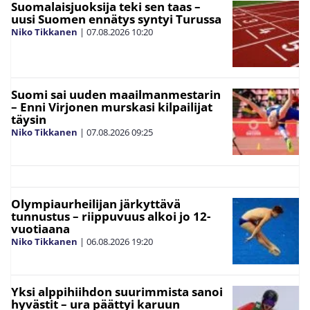
Suomalaisjuoksija teki sen taas –
uusi Suomen ennätys syntyi Turussa
Niko Tikkanen
|
07.08.2026
10:20
Suomi sai uuden maailmanmestarin
– Enni Virjonen murskasi kilpailijat
täysin
Niko Tikkanen
|
07.08.2026
09:25
Olympiaurheilijan järkyttävä
tunnustus – riippuvuus alkoi jo 12-
vuotiaana
Niko Tikkanen
|
06.08.2026
19:20
Yksi alppihiihdon suurimmista sanoi
hyvästit – ura päättyi karuun