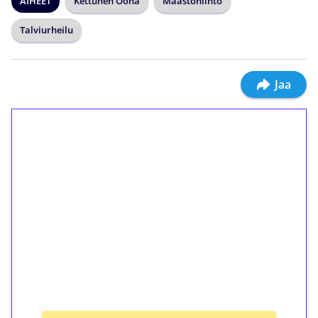
AIHEET
Kettunen Oona
Maastohiihto
Talviurheilu
Jaa
1€ = 10€ arvosta
ilmaiskierroksia ilman
kierrätystä!
Talleta 1€
Saat heti 50 ilmaiskierrosta Tuohi 1000 -
peliin (arvo 0,20€ per kierros)!
Ei kierrätysvaatimusta!