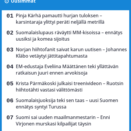
Uusimmat
Pinja Kärhä pamautti hurjan tuloksen –
karsintaraja ylittyi peräti neljällä metrillä
Suomalaislupaus räväytti MM-kisoissa – ennätys
uusiksi ja komea sijoitus
Norjan hiihtofanit saivat karun uutisen – Johannes
Kläbo vetäytyi jättitapahtumasta
EM-edustaja Eveliina Määttänen teki yllättävän
ratkaisun juuri ennen arvokisoja
Krista Pärmäkoski julkaisi treenivideon – Ruotsin
hiihtotähti vastasi välittömästi
Suomalaisjuoksija teki sen taas – uusi Suomen
ennätys syntyi Turussa
Suomi sai uuden maailmanmestarin – Enni
Virjonen murskasi kilpailijat täysin