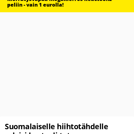
peliin - vain 1 eurolla!
Suomalaiselle hiihtotähdelle