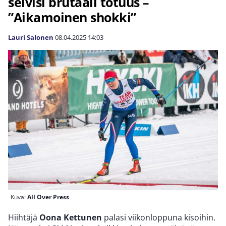
selvisi brutaali totuus –
”Aikamoinen shokki”
Lauri Salonen
08.04.2025
14:03
Kuva:
All Over Press
Hiihtäjä
Oona Kettunen
palasi viikonloppuna kisoihin.