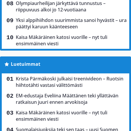
Olympiaurheilijan järkyttävä tunnustus –
riippuvuus alkoi jo 12-vuotiaana
Yksi alppihiihdon suurimmista sanoi hyvästit – ura
päättyi karuun käänteeseen
Kaisa Mäkäräinen katosi vuorille – nyt tuli
ensimmäinen viesti
Luetuimmat
Krista Pärmäkoski julkaisi treenivideon – Ruotsin
hiihtotähti vastasi välittömästi
EM-edustaja Eveliina Määttänen teki yllättävän
ratkaisun juuri ennen arvokisoja
Kaisa Mäkäräinen katosi vuorille – nyt tuli
ensimmäinen viesti
Suomalaisjuoksija teki sen taas – uusi Suomen