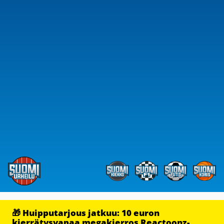
🎁 Huipputarjous jatkuu: 10 euron
kierrätysvapaa megakierros Reactoonz-