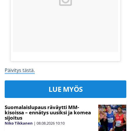
Päivitys tästä.
LUE MYÖS
Suomalaislupaus räväytti MM-
kisoissa – ennätys uusiksi ja komea
sijoitus
Niko Tikkanen
|
08.08.2026
10:10