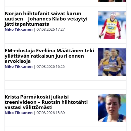
Norjan hiihtofanit saivat karun
uutisen – Johannes Kläbo vetäytyi
jättitapahtumasta
Niko Tikkanen
|
07.08.2026
17:27
EM-edustaja Eveliina Määttänen teki
yllättävän ratkaisun juuri ennen
arvokisoja
Niko Tikkanen
|
07.08.2026
16:25
Krista Pärmäkoski julkaisi
treenivideon – Ruotsin hiihtotähti
vastasi välittömästi
Niko Tikkanen
|
07.08.2026
15:30