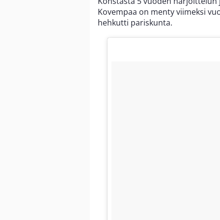
Konstasta 5 vuoden harjoittelun 
Kovempaa on menty viimeksi vuonn
hehkutti pariskunta.