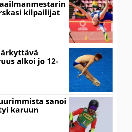
maailmanmestarin
skasi kilpailijat
järkyttävä
uus alkoi jo 12-
suurimmista sanoi
tyi karuun