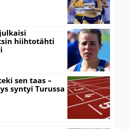
ulkaisi
sin hiihtotähti
i
eki sen taas –
ys syntyi Turussa