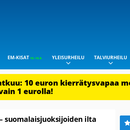
EM-KISAT
YLEISURHEILU
TALVIURHEILU
10.-16.8.
jatkuu: 10 euron kierrätysvapaa m
vain 1 eurolla!
– suomalaisjuoksijoiden ilta