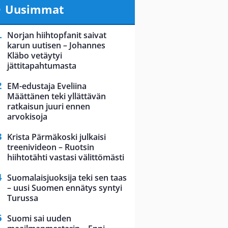
Uusimmat
Norjan hiihtopfanit saivat
karun uutisen – Johannes
Kläbo vetäytyi
jättitapahtumasta
EM-edustaja Eveliina
Määttänen teki yllättävän
ratkaisun juuri ennen
arvokisoja
Krista Pärmäkoski julkaisi
treenivideon – Ruotsin
hiihtotähti vastasi välittömästi
Suomalaisjuoksija teki sen taas
– uusi Suomen ennätys syntyi
Turussa
Suomi sai uuden