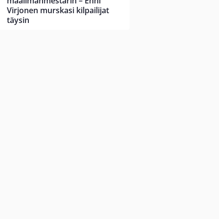
maailmanmestarin – Enni
Virjonen murskasi kilpailijat
täysin