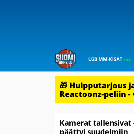
U20 MM-KISAT
5-9.8.
🎁 Huipputarjous 
Reactoonz-peliin - 
Kamerat tallensivat 
päättyi suudelmiin