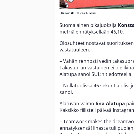
Kuva:
All Over Press
Suomalainen pikajuoksija
Konsta
metriä ennätyksellään 46,10.
Olosuhteet nostavat suorituksen 
vastatuuleen.
– Vähän rennosti vedin takasuoran
Takasuoran vastainen ei ole ikinä
Alatupa sanoi SUL:n tiedotteella.
– Nollatuulissa 46 sekuntia olisi 
sanoi.
Alatuvan vaimo
Iina Alatupa
pai
Kaksikko fiilisteli päivää Instagra
– Teamwork makes the dreamwork
ennätyksensä! Iinasta tuli puolen 