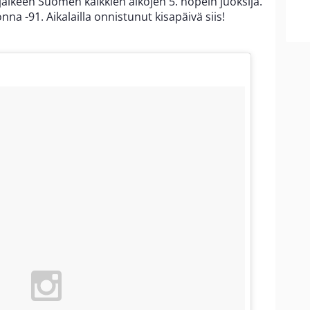
jälkeen Suomen kaikkien aikojen 5. nopein juoksija.
a -91. Aikalailla onnistunut kisapäivä siis!