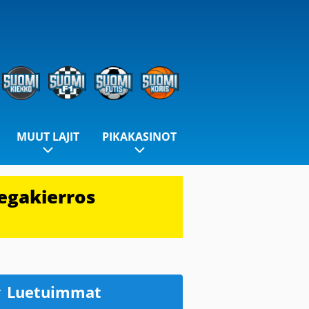
MUUT LAJIT
PIKAKASINOT
egakierros
Luetuimmat