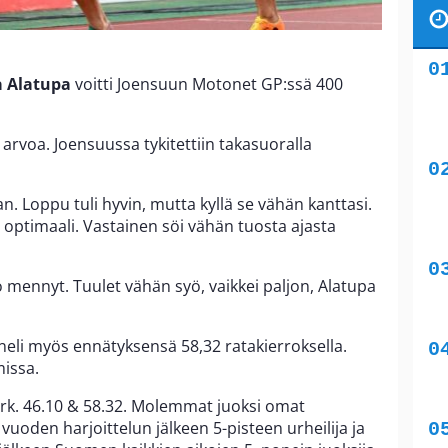
 Alatupa
voitti Joensuun Motonet GP:ssä 400
arvoa. Joensuussa tykitettiin takasuoralla
. Loppu tuli hyvin, mutta kyllä se vähän kanttasi.
 optimaali. Vastainen söi vähän tuosta ajasta
jo mennyt. Tuulet vähän syö, vaikkei paljon, Alatupa
neli myös ennätyksensä 58,32 ratakierroksella.
missa.
. 46.10 & 58.32. Molemmat juoksi omat
vuoden harjoittelun jälkeen 5-pisteen urheilija ja