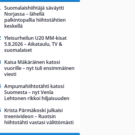
Suomalaishiihtäjä säväytti
Norjassa – lähellä
palkintopallia hiihtotähtien
keskellä
Yleisurheilun U20 MM-kisat
5.8.2026 – Aikataulu, TV &
suomalaiset
Kaisa Mäkäräinen katosi
vuorille – nyt tuli ensimmäinen
viesti
Ampumahiihtotähti katosi
Suomesta – nyt Venla
Lehtonen rikkoi hiljaisuuden
Krista Pärmäkoski julkaisi
treenivideon – Ruotsin
hiihtotähti vastasi välittömästi