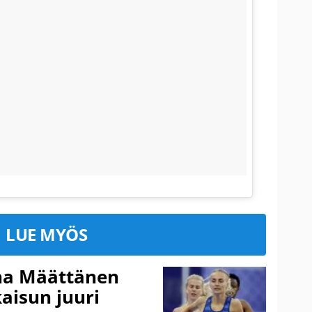
LUE MYÖS
ina Määttänen
kaisun juuri