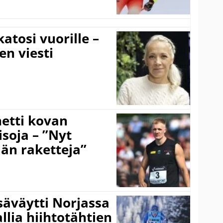
atosi vuorille –
en viesti
hetti kovan
soja – ”Nyt
ään raketteja”
säväytti Norjassa
allia hiihtotähtien