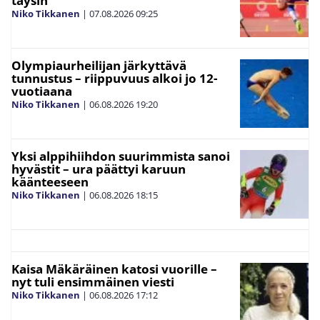
täysin
Niko Tikkanen
|
07.08.2026
09:25
Olympiaurheilijan järkyttävä
tunnustus – riippuvuus alkoi jo 12-
vuotiaana
Niko Tikkanen
|
06.08.2026
19:20
Yksi alppihiihdon suurimmista sanoi
hyvästit – ura päättyi karuun
käänteeseen
Niko Tikkanen
|
06.08.2026
18:15
Kaisa Mäkäräinen katosi vuorille –
nyt tuli ensimmäinen viesti
Niko Tikkanen
|
06.08.2026
17:12