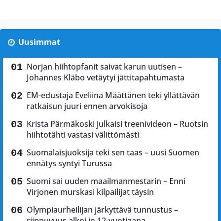
Uusimmat
Norjan hiihtopfanit saivat karun uutisen –
Johannes Kläbo vetäytyi jättitapahtumasta
EM-edustaja Eveliina Määttänen teki yllättävän
ratkaisun juuri ennen arvokisoja
Krista Pärmäkoski julkaisi treenivideon – Ruotsin
hiihtotähti vastasi välittömästi
Suomalaisjuoksija teki sen taas – uusi Suomen
ennätys syntyi Turussa
Suomi sai uuden maailmanmestarin – Enni
Virjonen murskasi kilpailijat täysin
Olympiaurheilijan järkyttävä tunnustus –
riippuvuus alkoi jo 12-vuotiaana