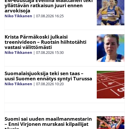
EM-edustaja Eveliina Määttänen teki
yllättävän ratkaisun juuri ennen
arvokisoja
Niko Tikkanen
|
07.08.2026
16:25
Krista Pärmäkoski julkaisi
treenivideon – Ruotsin hiihtotähti
vastasi välittömästi
Niko Tikkanen
|
07.08.2026
15:30
Suomalaisjuoksija teki sen taas –
uusi Suomen ennätys syntyi Turussa
Niko Tikkanen
|
07.08.2026
10:20
Suomi sai uuden maailmanmestarin
– Enni Virjonen murskasi kilpailijat