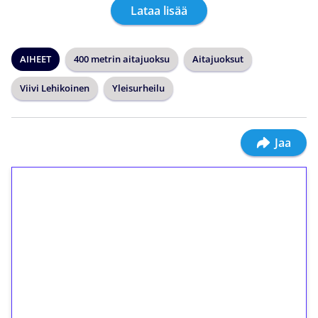
Lataa lisää
AIHEET
400 metrin aitajuoksu
Aitajuoksut
Viivi Lehikoinen
Yleisurheilu
Jaa
1€ = 10€ arvosta
ilmaiskierroksia ilman
kierrätystä!
Talleta 1€
Saat heti 50 ilmaiskierrosta Tuohi 1000 -
peliin (arvo 0,20€ per kierros)!