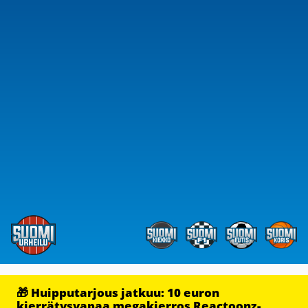
🎁 Huipputarjous jatkuu: 10 euron
kierrätysvapaa megakierros Reactoonz-