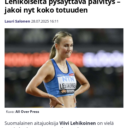
Lehikoiselta pysäyttävä päivitys –
jakoi nyt koko totuuden
Lauri Salonen
28.07.2025
16:11
Kuva:
All Over Press
Suomalainen aitajuoksija
Viivi Lehikoinen
on vielä