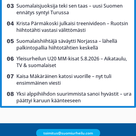
Suomalaisjuoksija teki sen taas – uusi Suomen
ennätys syntyi Turussa
Krista Pärmäkoski julkaisi treenivideon – Ruotsin
hiihtotähti vastasi välittömästi
Suomalaishiihtäjä säväytti Norjassa – lähellä
palkintopallia hiihtotähtien keskellä
Yleisurheilun U20 MM-kisat 5.8.2026 – Aikataulu,
TV & suomalaiset
Kaisa Mäkäräinen katosi vuorille – nyt tuli
ensimmäinen viesti
Yksi alppihiihdon suurimmista sanoi hyvästit – ura
päättyi karuun käänteeseen
toimitus@suomiurheilu.com