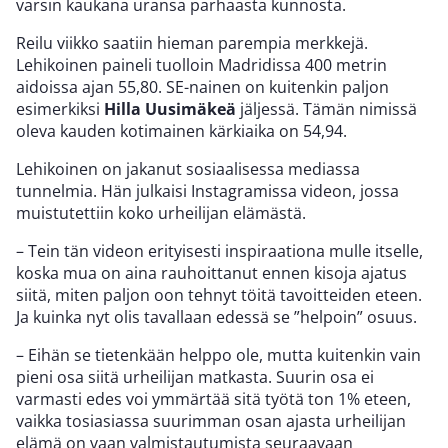
varsin kaukana uransa parhaasta kunnosta.
Reilu viikko saatiin hieman parempia merkkejä.
Lehikoinen paineli tuolloin Madridissa 400 metrin
aidoissa ajan 55,80. SE-nainen on kuitenkin paljon
esimerkiksi
Hilla Uusimäkeä
jäljessä. Tämän nimissä
oleva kauden kotimainen kärkiaika on 54,94.
Lehikoinen on jakanut sosiaalisessa mediassa
tunnelmia. Hän julkaisi Instagramissa videon, jossa
muistutettiin koko urheilijan elämästä.
– Tein tän videon erityisesti inspiraationa mulle itselle,
koska mua on aina rauhoittanut ennen kisoja ajatus
siitä, miten paljon oon tehnyt töitä tavoitteiden eteen.
Ja kuinka nyt olis tavallaan edessä se ”helpoin” osuus.
– Eihän se tietenkään helppo ole, mutta kuitenkin vain
pieni osa siitä urheilijan matkasta. Suurin osa ei
varmasti edes voi ymmärtää sitä työtä ton 1% eteen,
vaikka tosiasiassa suurimman osan ajasta urheilijan
elämä on vaan valmistautumista seuraavaan