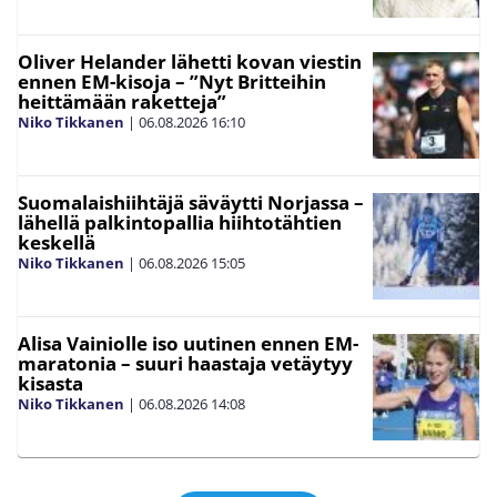
Oliver Helander lähetti kovan viestin
ennen EM-kisoja – ”Nyt Britteihin
heittämään raketteja”
Niko Tikkanen
|
06.08.2026
16:10
Suomalaishiihtäjä säväytti Norjassa –
lähellä palkintopallia hiihtotähtien
keskellä
Niko Tikkanen
|
06.08.2026
15:05
Alisa Vainiolle iso uutinen ennen EM-
maratonia – suuri haastaja vetäytyy
kisasta
Niko Tikkanen
|
06.08.2026
14:08