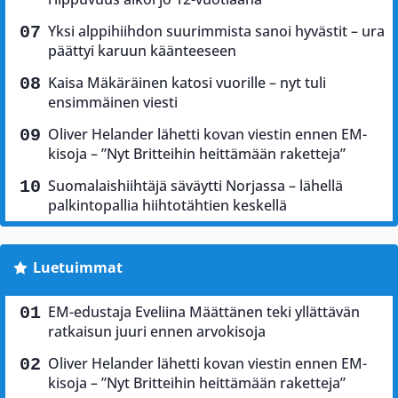
Yksi alppihiihdon suurimmista sanoi hyvästit – ura
päättyi karuun käänteeseen
Kaisa Mäkäräinen katosi vuorille – nyt tuli
ensimmäinen viesti
Oliver Helander lähetti kovan viestin ennen EM-
kisoja – ”Nyt Britteihin heittämään raketteja”
Suomalaishiihtäjä säväytti Norjassa – lähellä
palkintopallia hiihtotähtien keskellä
Luetuimmat
EM-edustaja Eveliina Määttänen teki yllättävän
ratkaisun juuri ennen arvokisoja
Oliver Helander lähetti kovan viestin ennen EM-
kisoja – ”Nyt Britteihin heittämään raketteja”