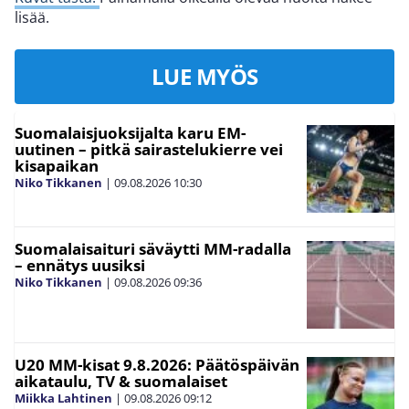
lisää.
LUE MYÖS
Suomalaisjuoksijalta karu EM-
uutinen – pitkä sairastelukierre vei
kisapaikan
Niko Tikkanen
|
09.08.2026
10:30
Suomalaisaituri säväytti MM-radalla
– ennätys uusiksi
Niko Tikkanen
|
09.08.2026
09:36
U20 MM-kisat 9.8.2026: Päätöspäivän
aikataulu, TV & suomalaiset
Miikka Lahtinen
|
09.08.2026
09:12