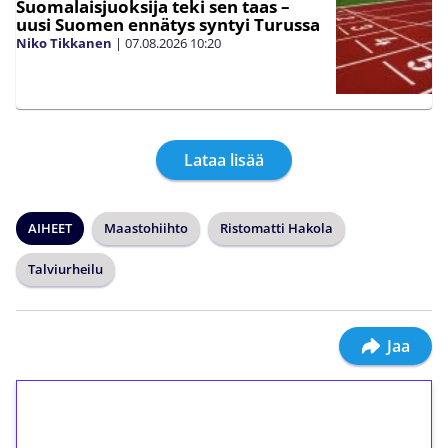
Suomalaisjuoksija teki sen taas –
uusi Suomen ennätys syntyi Turussa
Niko Tikkanen
|
07.08.2026
10:20
Lataa lisää
AIHEET
Maastohiihto
Ristomatti Hakola
Talviurheilu
Jaa
1€ = 10€ arvosta