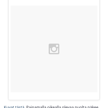
Kuvat tästä.
Painamalla oikealla olevaa nuolta näkee