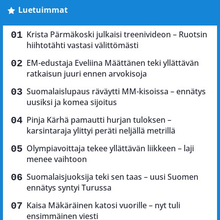
Luetuimmat
Krista Pärmäkoski julkaisi treenivideon – Ruotsin
hiihtotähti vastasi välittömästi
EM-edustaja Eveliina Määttänen teki yllättävän
ratkaisun juuri ennen arvokisoja
Suomalaislupaus räväytti MM-kisoissa – ennätys
uusiksi ja komea sijoitus
Pinja Kärhä pamautti hurjan tuloksen –
karsintaraja ylittyi peräti neljällä metrillä
Olympiavoittaja tekee yllättävän liikkeen – laji
menee vaihtoon
Suomalaisjuoksija teki sen taas – uusi Suomen
ennätys syntyi Turussa
Kaisa Mäkäräinen katosi vuorille – nyt tuli
ensimmäinen viesti