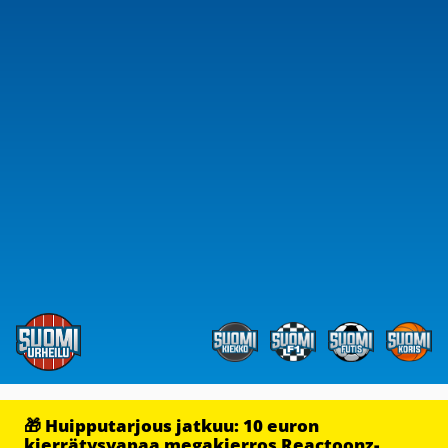
🎁 Huipputarjous jatkuu: 10 euron
kierrätysvapaa megakierros Reactoonz-