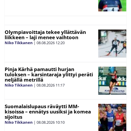
Olympiavoittaja tekee yllättävän
liikkeen – laji menee vaihtoon
Niko Tikkanen
|
08.08.2026
12:20
Pinja Kärhä pamautti hurjan
tuloksen – karsintaraja ylittyi peräti
neljällä metrillä
Niko Tikkanen
|
08.08.2026
11:17
Suomalaislupaus räväytti MM-
kisoissa – ennätys uusiksi ja komea
sijoitus
Niko Tikkanen
|
08.08.2026
10:10