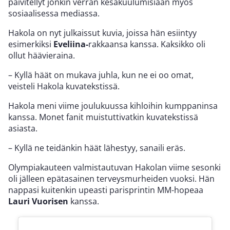
päivitellyt jonkin verran kesäkuulumisiaan myös
sosiaalisessa mediassa.
Hakola on nyt julkaissut kuvia, joissa hän esiintyy
esimerkiksi
Eveliina-
rakkaansa kanssa. Kaksikko oli
ollut häävieraina.
– Kyllä häät on mukava juhla, kun ne ei oo omat,
veisteli Hakola kuvatekstissä.
Hakola meni viime joulukuussa kihloihin kumppaninsa
kanssa. Monet fanit muistuttivatkin kuvatekstissä
asiasta.
– Kyllä ne teidänkin häät lähestyy, sanaili eräs.
Olympiakauteen valmistautuvan Hakolan viime sesonki
oli jälleen epätasainen terveysmurheiden vuoksi. Hän
nappasi kuitenkin upeasti parisprintin MM-hopeaa
Lauri Vuorisen
kanssa.