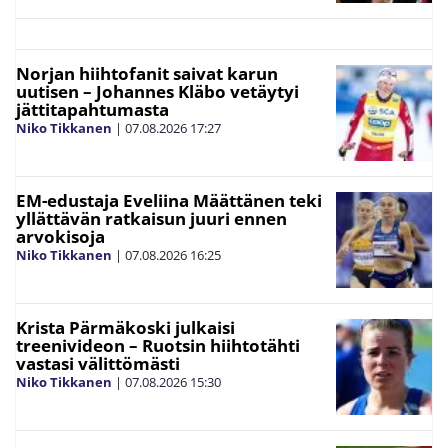
Norjan hiihtofanit saivat karun
uutisen – Johannes Kläbo vetäytyi
jättitapahtumasta
Niko Tikkanen
|
07.08.2026
17:27
EM-edustaja Eveliina Määttänen teki
yllättävän ratkaisun juuri ennen
arvokisoja
Niko Tikkanen
|
07.08.2026
16:25
Krista Pärmäkoski julkaisi
treenivideon – Ruotsin hiihtotähti
vastasi välittömästi
Niko Tikkanen
|
07.08.2026
15:30