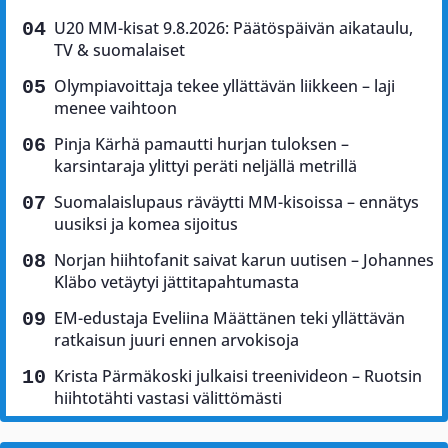
U20 MM-kisat 9.8.2026: Päätöspäivän aikataulu,
TV & suomalaiset
Olympiavoittaja tekee yllättävän liikkeen – laji
menee vaihtoon
Pinja Kärhä pamautti hurjan tuloksen –
karsintaraja ylittyi peräti neljällä metrillä
Suomalaislupaus räväytti MM-kisoissa – ennätys
uusiksi ja komea sijoitus
Norjan hiihtofanit saivat karun uutisen – Johannes
Kläbo vetäytyi jättitapahtumasta
EM-edustaja Eveliina Määttänen teki yllättävän
ratkaisun juuri ennen arvokisoja
Krista Pärmäkoski julkaisi treenivideon – Ruotsin
hiihtotähti vastasi välittömästi