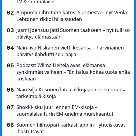
TV & suomalaiset
Ampumahiihtotähti katosi Suomesta – nyt Venla
Lehtonen rikkoi hiljaisuuden
Jasmi Joensuu jätti Suomen taakseen – nyt tuli iso
päivitys elämästään
Näin Iivo Niskanen vietti kesänsä – harvinainen
päivitys ilahdutti seuraajia
Podcast: Wilma Heltelä avasi elämänsä
synkimmän vaiheen – ”En halua kokea tuota enää
koskaan”
Näin Silja Kosonen lataa akkujaan ennen uransa
tärkeimpiä kisoja
Shokki-isku juuri ennen EM-kisoja –
suomalaisaiturin EM-unelma murskaantui
Suomen hiihtopari karkasi lappiin – yhteiskuvat
ihastuttavat