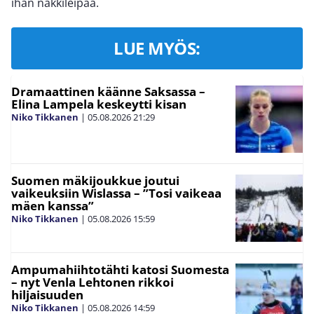
ihan näkkileipää.
LUE MYÖS:
Dramaattinen käänne Saksassa –
Elina Lampela keskeytti kisan
Niko Tikkanen
|
05.08.2026
21:29
Suomen mäkijoukkue joutui
vaikeuksiin Wislassa – ”Tosi vaikeaa
mäen kanssa”
Niko Tikkanen
|
05.08.2026
15:59
Ampumahiihtotähti katosi Suomesta
– nyt Venla Lehtonen rikkoi
hiljaisuuden
Niko Tikkanen
|
05.08.2026
14:59