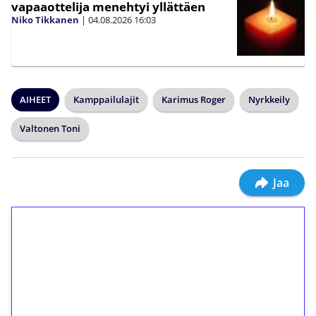
vapaaottelija menehtyi yllättäen
Niko Tikkanen
|
04.08.2026
16:03
AIHEET
Kamppailulajit
Karimus Roger
Nyrkkeily
Valtonen Toni
Jaa
1€ = 10€ arvosta
ilmaiskierroksia ilman
kierrätystä!
Talleta 1€