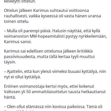
keskeytti ottelun.
Ottelun jälkeen Karimus suhtautui voittoonsa
rauhallisesti, vaikka kyseessä oli vasta hänen uransa
toinen ottelu.
– Mulla oli parempi päivä. Halusin näyttää, että kyllä
voimanoston MM-hopeamitalisti pystyy nyrkkeilemään,
Karimus sanoi.
Karimus sai edellisen ottelunsa jälkeen kritiikkiä
passiivisuudesta, mutta tällä kertaa tyyli muuttui
täysin.
– Ajattelin, että kun yleisö viimeksi buuasi kyttäilyä, niin
nyt ei ollut kyttäilyä.
Entinen voimanostaja kertoi myös, ettei kokenut
Valtosen yli 50 ammattilaisottelun tausta hetkauttanut
häntä.
– Olen ollut elämässä niin kovissa paikoissa. Tämä oli