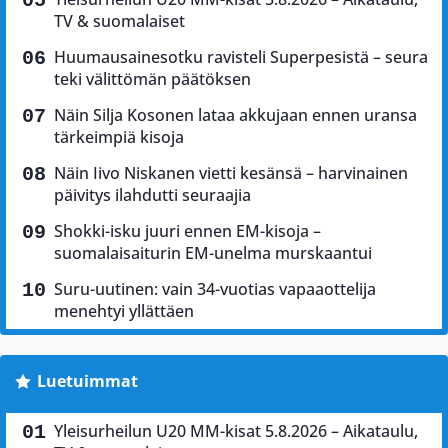
TV & suomalaiset
Huumausainesotku ravisteli Superpesistä – seura
teki välittömän päätöksen
Näin Silja Kosonen lataa akkujaan ennen uransa
tärkeimpiä kisoja
Näin Iivo Niskanen vietti kesänsä – harvinainen
päivitys ilahdutti seuraajia
Shokki-isku juuri ennen EM-kisoja –
suomalaisaiturin EM-unelma murskaantui
Suru-uutinen: vain 34-vuotias vapaaottelija
menehtyi yllättäen
Luetuimmat
Yleisurheilun U20 MM-kisat 5.8.2026 – Aikataulu,