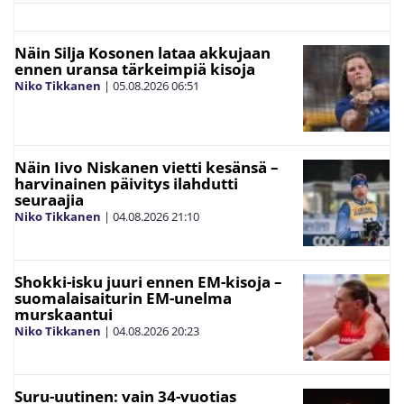
Näin Silja Kosonen lataa akkujaan
ennen uransa tärkeimpiä kisoja
Niko Tikkanen
|
05.08.2026
06:51
Näin Iivo Niskanen vietti kesänsä –
harvinainen päivitys ilahdutti
seuraajia
Niko Tikkanen
|
04.08.2026
21:10
Shokki-isku juuri ennen EM-kisoja –
suomalaisaiturin EM-unelma
murskaantui
Niko Tikkanen
|
04.08.2026
20:23
Suru-uutinen: vain 34-vuotias