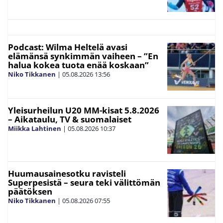
Podcast: Wilma Heltelä avasi
elämänsä synkimmän vaiheen – ”En
halua kokea tuota enää koskaan”
Niko Tikkanen
|
05.08.2026
13:56
Yleisurheilun U20 MM-kisat 5.8.2026
– Aikataulu, TV & suomalaiset
Miikka Lahtinen
|
05.08.2026
10:37
Huumausainesotku ravisteli
Superpesistä – seura teki välittömän
päätöksen
Niko Tikkanen
|
05.08.2026
07:55