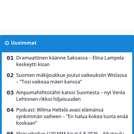
Uusimmat
Dramaattinen käänne Saksassa – Elina Lampela
keskeytti kisan
Suomen mäkijoukkue joutui vaikeuksiin Wislassa
– ”Tosi vaikeaa mäen kanssa”
Ampumahiihtotähti katosi Suomesta – nyt Venla
Lehtonen rikkoi hiljaisuuden
Podcast: Wilma Heltelä avasi elämänsä
synkimmän vaiheen – ”En halua kokea tuota enää
koskaan”
Yleisurheilun U20 MM-kisat 5.8.2026 – Aikataulu,