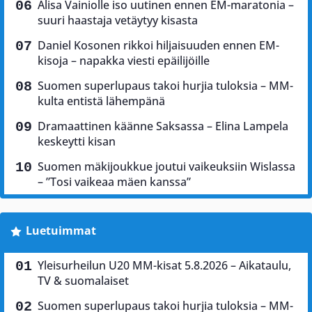
Alisa Vainiolle iso uutinen ennen EM-maratonia –
suuri haastaja vetäytyy kisasta
Daniel Kosonen rikkoi hiljaisuuden ennen EM-
kisoja – napakka viesti epäilijöille
Suomen superlupaus takoi hurjia tuloksia – MM-
kulta entistä lähempänä
Dramaattinen käänne Saksassa – Elina Lampela
keskeytti kisan
Suomen mäkijoukkue joutui vaikeuksiin Wislassa
– ”Tosi vaikeaa mäen kanssa”
Luetuimmat
Yleisurheilun U20 MM-kisat 5.8.2026 – Aikataulu,
TV & suomalaiset
Suomen superlupaus takoi hurjia tuloksia – MM-