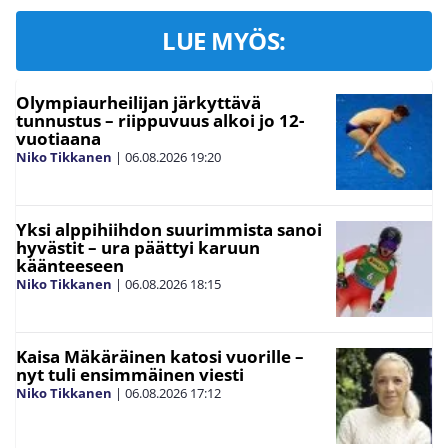
LUE MYÖS:
Olympiaurheilijan järkyttävä
tunnustus – riippuvuus alkoi jo 12-
vuotiaana
Niko Tikkanen
|
06.08.2026
19:20
Yksi alppihiihdon suurimmista sanoi
hyvästit – ura päättyi karuun
käänteeseen
Niko Tikkanen
|
06.08.2026
18:15
Kaisa Mäkäräinen katosi vuorille –
nyt tuli ensimmäinen viesti
Niko Tikkanen
|
06.08.2026
17:12