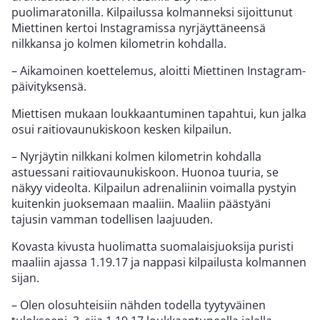
puolimaratonilla. Kilpailussa kolmanneksi sijoittunut
Miettinen kertoi Instagramissa nyrjäyttäneensä
nilkkansa jo kolmen kilometrin kohdalla.
– Aikamoinen koettelemus, aloitti Miettinen Instagram-
päivityksensä.
Miettisen mukaan loukkaantuminen tapahtui, kun jalka
osui raitiovaunukiskoon kesken kilpailun.
– Nyrjäytin nilkkani kolmen kilometrin kohdalla
astuessani raitiovaunukiskoon. Huonoa tuuria, se
näkyy videolta. Kilpailun adrenaliinin voimalla pystyin
kuitenkin juoksemaan maaliin. Maaliin päästyäni
tajusin vamman todellisen laajuuden.
Kovasta kivusta huolimatta suomalaisjuoksija puristi
maaliin ajassa 1.19.17 ja nappasi kilpailusta kolmannen
sijan.
– Olen olosuhteisiin nähden todella tyytyväinen