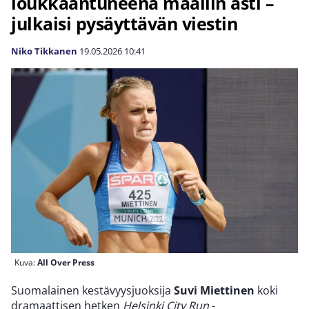
loukkaantuneena maaliin asti –
julkaisi pysäyttävän viestin
Niko Tikkanen
19.05.2026
10:41
Kuva:
All Over Press
Suomalainen kestävyysjuoksija
Suvi Miettinen
koki
dramaattisen hetken
Helsinki City Run
-