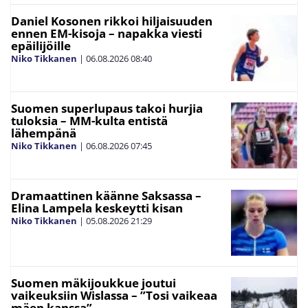
Daniel Kosonen rikkoi hiljaisuuden
ennen EM-kisoja – napakka viesti
epäilijöille
Niko Tikkanen
|
06.08.2026
08:40
Suomen superlupaus takoi hurjia
tuloksia – MM-kulta entistä
lähempänä
Niko Tikkanen
|
06.08.2026
07:45
Dramaattinen käänne Saksassa –
Elina Lampela keskeytti kisan
Niko Tikkanen
|
05.08.2026
21:29
Suomen mäkijoukkue joutui
vaikeuksiin Wislassa – ”Tosi vaikeaa
mäen kanssa”