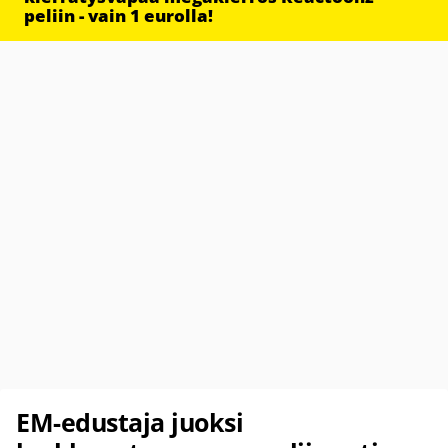
peliin - vain 1 eurolla!
EM-edustaja juoksi