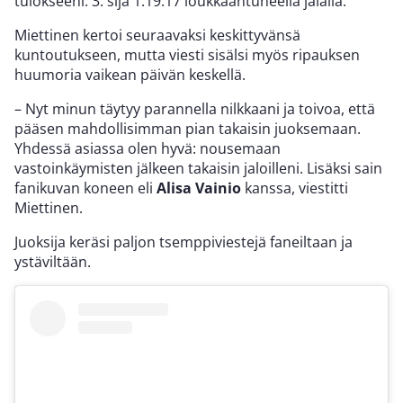
tulokseeni. 3. sija 1.19.17 loukkaantuneella jalalla.
Miettinen kertoi seuraavaksi keskittyvänsä
kuntoutukseen, mutta viesti sisälsi myös ripauksen
huumoria vaikean päivän keskellä.
– Nyt minun täytyy parannella nilkkaani ja toivoa, että
pääsen mahdollisimman pian takaisin juoksemaan.
Yhdessä asiassa olen hyvä: nousemaan
vastoinkäymisten jälkeen takaisin jaloilleni. Lisäksi sain
fanikuvan koneen eli
Alisa Vainio
kanssa, viestitti
Miettinen.
Juoksija keräsi paljon tsemppiviestejä faneiltaan ja
ystäviltään.