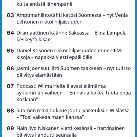
kulta entistä lähempänä
Ampumahiihtotähti katosi Suomesta – nyt Venla
Lehtonen rikkoi hiljaisuuden
Dramaattinen käänne Saksassa – Elina Lampela
keskeytti kisan
Daniel Kosonen rikkoi hiljaisuuden ennen EM-
kisoja – napakka viesti epäilijöille
Jasmi Joensuu jätti Suomen taakseen – nyt tuli iso
päivitys elämästään
Podcast: Wilma Heltelä avasi elämänsä
synkimmän vaiheen – ”En halua kokea tuota enää
koskaan”
Suomen mäkijoukkue joutui vaikeuksiin Wislassa
– ”Tosi vaikeaa mäen kanssa”
Näin Iivo Niskanen vietti kesänsä – harvinainen
päivitys ilahdutti seuraajia