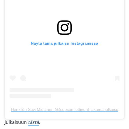
Näytä tämä julkaisu Instagramissa
Henkilön Suvi Miettinen (@supsumiettinen) jakama julkaisu
Julkaisuun
tästä
.