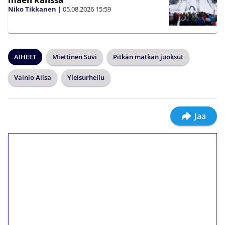
Niko Tikkanen
|
05.08.2026
15:59
AIHEET
Miettinen Suvi
Pitkän matkan juoksut
Vainio Alisa
Yleisurheilu
Jaa
1€ = 10€ arvosta
ilmaiskierroksia ilman
kierrätystä!
Talleta 1€
Saat heti 50 ilmaiskierrosta Tuohi 1000 -