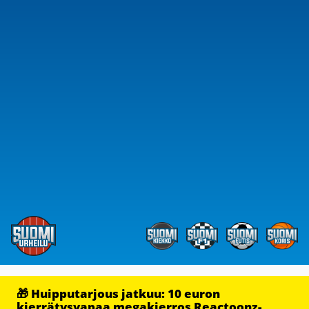
🎁 Huipputarjous jatkuu: 10 euron
kierrätysvapaa megakierros Reactoonz-