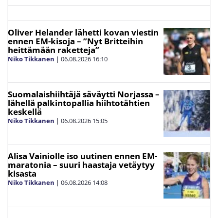
Oliver Helander lähetti kovan viestin
ennen EM-kisoja – ”Nyt Britteihin
heittämään raketteja”
Niko Tikkanen
|
06.08.2026
16:10
Suomalaishiihtäjä säväytti Norjassa –
lähellä palkintopallia hiihtotähtien
keskellä
Niko Tikkanen
|
06.08.2026
15:05
Alisa Vainiolle iso uutinen ennen EM-
maratonia – suuri haastaja vetäytyy
kisasta
Niko Tikkanen
|
06.08.2026
14:08