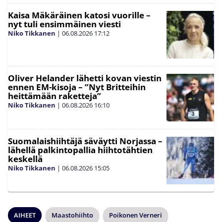
Kaisa Mäkäräinen katosi vuorille –
nyt tuli ensimmäinen viesti
Niko Tikkanen
|
06.08.2026
17:12
Oliver Helander lähetti kovan viestin
ennen EM-kisoja – ”Nyt Britteihin
heittämään raketteja”
Niko Tikkanen
|
06.08.2026
16:10
Suomalaishiihtäjä säväytti Norjassa –
lähellä palkintopallia hiihtotähtien
keskellä
Niko Tikkanen
|
06.08.2026
15:05
AIHEET
Maastohiihto
Poikonen Verneri