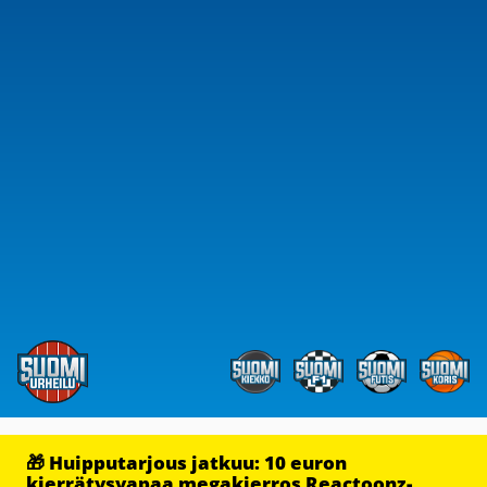
🎁 Huipputarjous jatkuu: 10 euron
kierrätysvapaa megakierros Reactoonz-