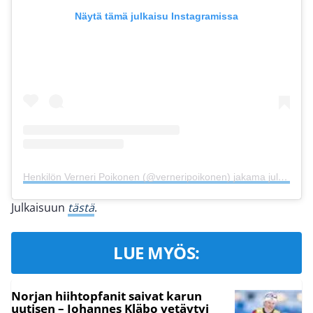
Näytä tämä julkaisu Instagramissa
Henkilön Verneri Poikonen (@verneripoikonen) jakama julkaisu
Julkaisuun
tästä
.
LUE MYÖS:
Norjan hiihtopfanit saivat karun
uutisen – Johannes Kläbo vetäytyi