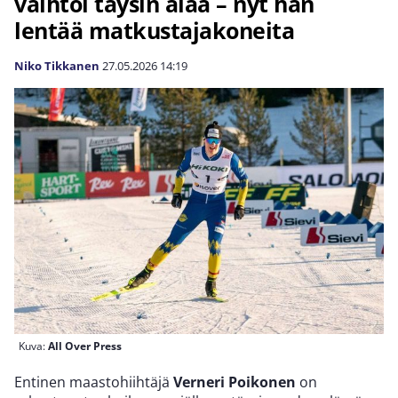
vaihtoi täysin alaa – nyt hän
lentää matkustajakoneita
Niko Tikkanen
27.05.2026
14:19
Kuva:
All Over Press
Entinen maastohiihtäjä
Verneri Poikonen
on