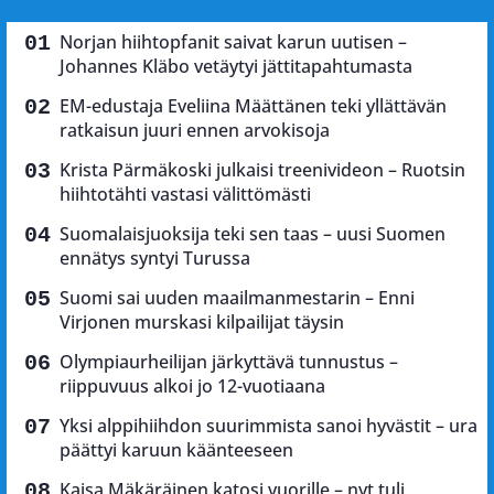
Norjan hiihtopfanit saivat karun uutisen –
Johannes Kläbo vetäytyi jättitapahtumasta
EM-edustaja Eveliina Määttänen teki yllättävän
ratkaisun juuri ennen arvokisoja
Krista Pärmäkoski julkaisi treenivideon – Ruotsin
hiihtotähti vastasi välittömästi
Suomalaisjuoksija teki sen taas – uusi Suomen
ennätys syntyi Turussa
Suomi sai uuden maailmanmestarin – Enni
Virjonen murskasi kilpailijat täysin
Olympiaurheilijan järkyttävä tunnustus –
riippuvuus alkoi jo 12-vuotiaana
Yksi alppihiihdon suurimmista sanoi hyvästit – ura
päättyi karuun käänteeseen
Kaisa Mäkäräinen katosi vuorille – nyt tuli