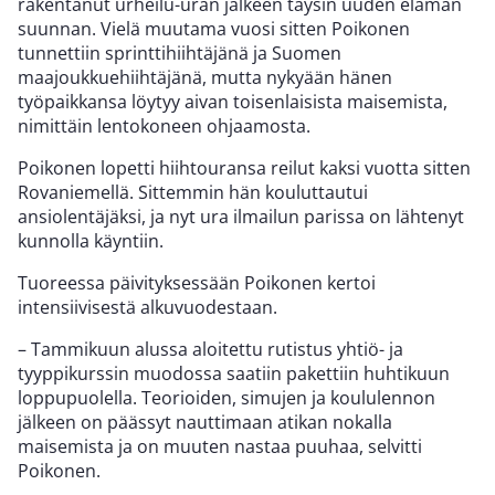
rakentanut urheilu-uran jälkeen täysin uuden elämän
suunnan. Vielä muutama vuosi sitten Poikonen
tunnettiin sprinttihiihtäjänä ja Suomen
maajoukkuehiihtäjänä, mutta nykyään hänen
työpaikkansa löytyy aivan toisenlaisista maisemista,
nimittäin lentokoneen ohjaamosta.
Poikonen lopetti hiihtouransa reilut kaksi vuotta sitten
Rovaniemellä. Sittemmin hän kouluttautui
ansiolentäjäksi, ja nyt ura ilmailun parissa on lähtenyt
kunnolla käyntiin.
Tuoreessa päivityksessään Poikonen kertoi
intensiivisestä alkuvuodestaan.
– Tammikuun alussa aloitettu rutistus yhtiö- ja
tyyppikurssin muodossa saatiin pakettiin huhtikuun
loppupuolella. Teorioiden, simujen ja koululennon
jälkeen on päässyt nauttimaan atikan nokalla
maisemista ja on muuten nastaa puuhaa, selvitti
Poikonen.