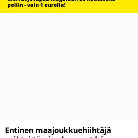
peliin - vain 1 eurolla!
Entinen maajoukkuehiihtäjä