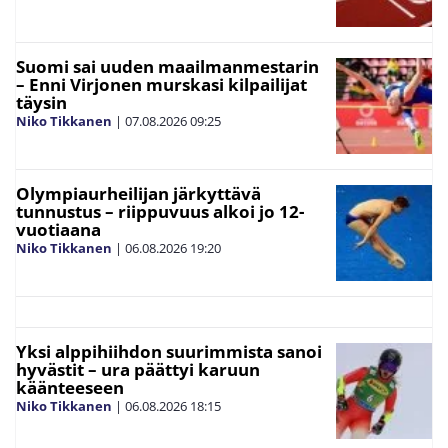
Suomi sai uuden maailmanmestarin
– Enni Virjonen murskasi kilpailijat
täysin
Niko Tikkanen
|
07.08.2026
09:25
Olympiaurheilijan järkyttävä
tunnustus – riippuvuus alkoi jo 12-
vuotiaana
Niko Tikkanen
|
06.08.2026
19:20
Yksi alppihiihdon suurimmista sanoi
hyvästit – ura päättyi karuun
käänteeseen
Niko Tikkanen
|
06.08.2026
18:15