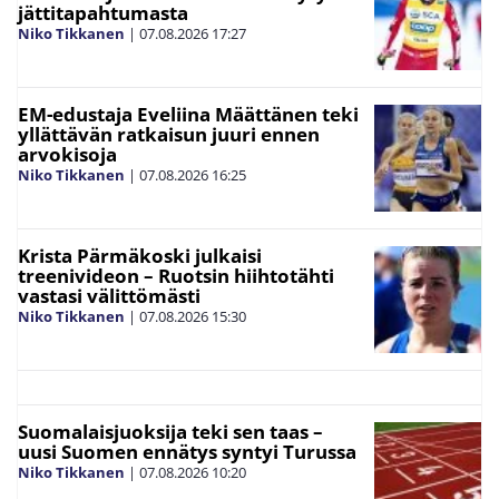
jättitapahtumasta
Niko Tikkanen
|
07.08.2026
17:27
EM-edustaja Eveliina Määttänen teki
yllättävän ratkaisun juuri ennen
arvokisoja
Niko Tikkanen
|
07.08.2026
16:25
Krista Pärmäkoski julkaisi
treenivideon – Ruotsin hiihtotähti
vastasi välittömästi
Niko Tikkanen
|
07.08.2026
15:30
Suomalaisjuoksija teki sen taas –
uusi Suomen ennätys syntyi Turussa
Niko Tikkanen
|
07.08.2026
10:20