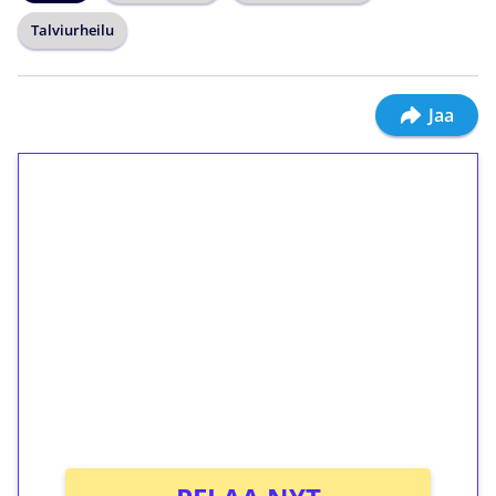
Talviurheilu
Jaa
1€ = 10€ arvosta
ilmaiskierroksia ilman
kierrätystä!
Talleta 1€
Saat heti 50 ilmaiskierrosta Tuohi 1000 -
peliin (arvo 0,20€ per kierros)!
Ei kierrätysvaatimusta!