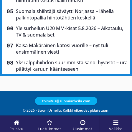
hiihtotähti vastasi välittömästi
Suomalaishiihtäjä säväytti Norjassa – lähellä
palkintopallia hiihtotähtien keskellä
Yleisurheilun U20 MM-kisat 5.8.2026 – Aikataulu,
TV & suomalaiset
Kaisa Mäkäräinen katosi vuorille – nyt tuli
ensimmäinen viesti
Yksi alppihiihdon suurimmista sanoi hyvästit – ura
päättyi karuun käänteeseen
toimitus@suomiurheilu.com
© 2026 - SuomiUrheilu. Kaikki oikeudet pidätetään.
Etusivu
Luetuimmat
Uusimmat
Valikko