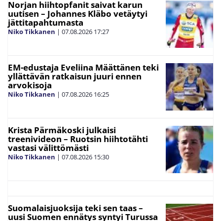
Norjan hiihtopfanit saivat karun
uutisen – Johannes Kläbo vetäytyi
jättitapahtumasta
Niko Tikkanen
|
07.08.2026
17:27
EM-edustaja Eveliina Määttänen teki
yllättävän ratkaisun juuri ennen
arvokisoja
Niko Tikkanen
|
07.08.2026
16:25
Krista Pärmäkoski julkaisi
treenivideon – Ruotsin hiihtotähti
vastasi välittömästi
Niko Tikkanen
|
07.08.2026
15:30
Suomalaisjuoksija teki sen taas –
uusi Suomen ennätys syntyi Turussa