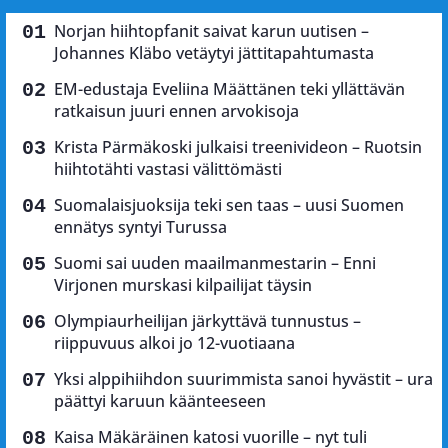
Norjan hiihtopfanit saivat karun uutisen –
Johannes Kläbo vetäytyi jättitapahtumasta
EM-edustaja Eveliina Määttänen teki yllättävän
ratkaisun juuri ennen arvokisoja
Krista Pärmäkoski julkaisi treenivideon – Ruotsin
hiihtotähti vastasi välittömästi
Suomalaisjuoksija teki sen taas – uusi Suomen
ennätys syntyi Turussa
Suomi sai uuden maailmanmestarin – Enni
Virjonen murskasi kilpailijat täysin
Olympiaurheilijan järkyttävä tunnustus –
riippuvuus alkoi jo 12-vuotiaana
Yksi alppihiihdon suurimmista sanoi hyvästit – ura
päättyi karuun käänteeseen
Kaisa Mäkäräinen katosi vuorille – nyt tuli