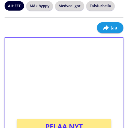
AIHEET
Mäkihyppy
Medved Igor
Talviurheilu
Jaa
1€ = 10€ arvosta
ilmaiskierroksia ilman
kierrätystä!
Talleta 1€
Saat heti 50 ilmaiskierrosta Tuohi 1000 -
peliin (arvo 0,20€ per kierros)!
Ei kierrätysvaatimusta!
PELAA NYT