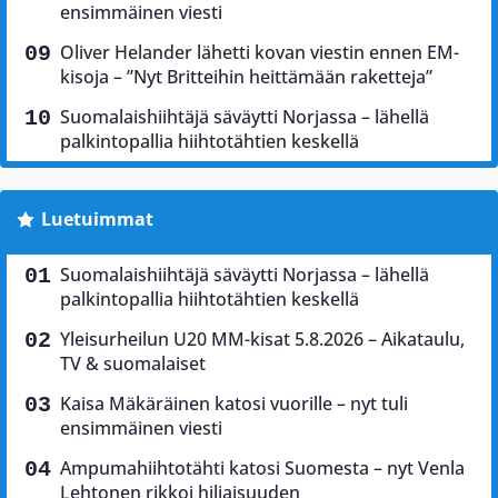
ensimmäinen viesti
Oliver Helander lähetti kovan viestin ennen EM-
kisoja – ”Nyt Britteihin heittämään raketteja”
Suomalaishiihtäjä säväytti Norjassa – lähellä
palkintopallia hiihtotähtien keskellä
Luetuimmat
Suomalaishiihtäjä säväytti Norjassa – lähellä
palkintopallia hiihtotähtien keskellä
Yleisurheilun U20 MM-kisat 5.8.2026 – Aikataulu,
TV & suomalaiset
Kaisa Mäkäräinen katosi vuorille – nyt tuli
ensimmäinen viesti
Ampumahiihtotähti katosi Suomesta – nyt Venla
Lehtonen rikkoi hiljaisuuden