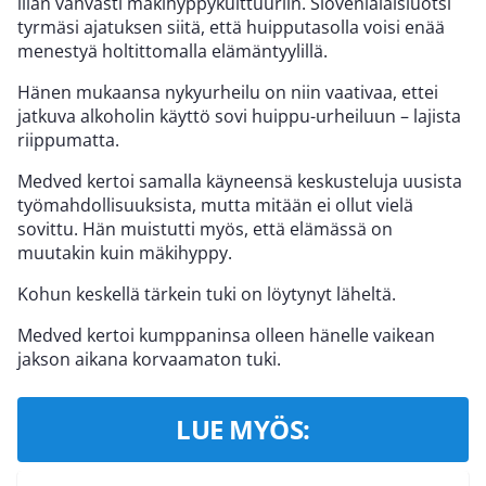
liian vahvasti mäkihyppykulttuuriin. Slovenialaisluotsi
tyrmäsi ajatuksen siitä, että huipputasolla voisi enää
menestyä holtittomalla elämäntyylillä.
Hänen mukaansa nykyurheilu on niin vaativaa, ettei
jatkuva alkoholin käyttö sovi huippu-urheiluun – lajista
riippumatta.
Medved kertoi samalla käyneensä keskusteluja uusista
työmahdollisuuksista, mutta mitään ei ollut vielä
sovittu. Hän muistutti myös, että elämässä on
muutakin kuin mäkihyppy.
Kohun keskellä tärkein tuki on löytynyt läheltä.
Medved kertoi kumppaninsa olleen hänelle vaikean
jakson aikana korvaamaton tuki.
LUE MYÖS: