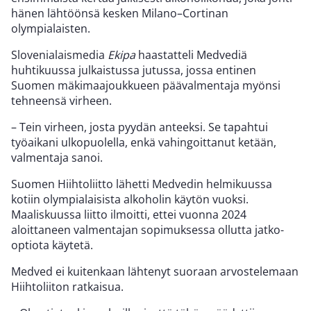
hänen lähtöönsä kesken Milano–Cortinan
olympialaisten.
Slovenialaismedia
Ekipa
haastatteli Medvediä
huhtikuussa julkaistussa jutussa, jossa entinen
Suomen mäkimaajoukkueen päävalmentaja myönsi
tehneensä virheen.
– Tein virheen, josta pyydän anteeksi. Se tapahtui
työaikani ulkopuolella, enkä vahingoittanut ketään,
valmentaja sanoi.
Suomen Hiihtoliitto lähetti Medvedin helmikuussa
kotiin olympialaisista alkoholin käytön vuoksi.
Maaliskuussa liitto ilmoitti, ettei vuonna 2024
aloittaneen valmentajan sopimuksessa ollutta jatko-
optiota käytetä.
Medved ei kuitenkaan lähtenyt suoraan arvostelemaan
Hiihtoliiton ratkaisua.