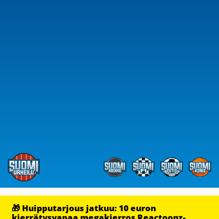
🎁 Huipputarjous jatkuu: 10 euron
kierrätysvapaa megakierros Reactoonz-