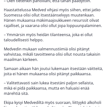
– Olen tietenkin pahoillani, että tähän päädyttiin.
Haastattelussa Medved vihjasi myös siihen, ettei jatko
Suomessa olisi ollut itsestäänselvyys muutenkaan.
Hänen mukaansa mäkimaajoukkueen resurssit olivat
rajalliset, ja vaarana olisi ollut jopa loppuunpalaminen.
– Ymmärsin myös heidän tilanteensa, joka ei ollut
taloudellisesti helppo.
Medvedin mukaan valmennustiimiä olisi pitänyt
vahvistaa, mikäli tavoitteena olisi ollut nousta takaisin
maailman kärkeen.
Samaan aikaan hän joutui lukemaan itsestään väitteitä,
joita ei hänen mukaansa olisi pitänyt paikkaansa.
– Valitettavasti sain lukea itsestäni paljon sellaista,
mikä ei pidä paikkaansa, mutta en haluaisi enää
märehtiä sitä.
Ekipa kysyi Medvediltä myös suoraan, liittyykö alkoholi