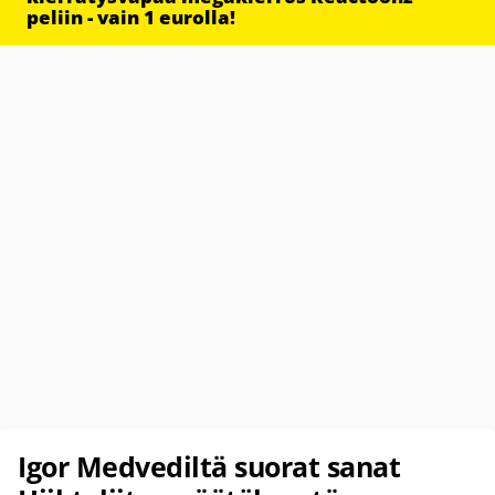
peliin - vain 1 eurolla!
Igor Medvediltä suorat sanat