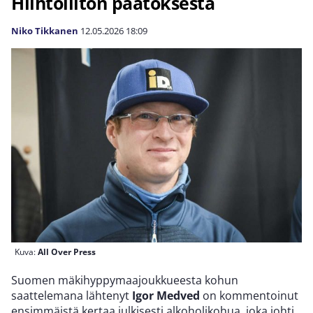
Hiihtoliiton päätöksestä
Niko Tikkanen
12.05.2026
18:09
Kuva:
All Over Press
Suomen mäkihyppymaajoukkueesta kohun
saattelemana lähtenyt
Igor Medved
on kommentoinut
ensimmäistä kertaa julkisesti alkoholikohua, joka johti