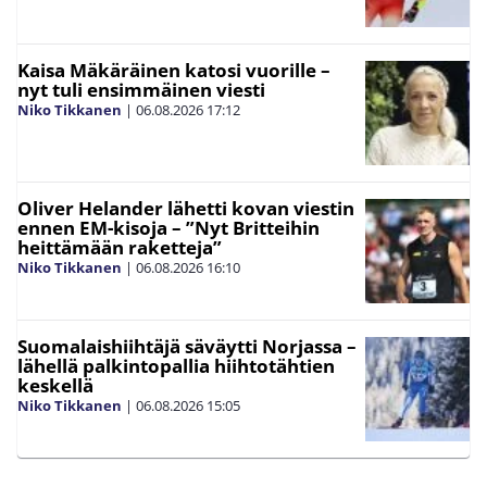
Kaisa Mäkäräinen katosi vuorille –
nyt tuli ensimmäinen viesti
Niko Tikkanen
|
06.08.2026
17:12
Oliver Helander lähetti kovan viestin
ennen EM-kisoja – ”Nyt Britteihin
heittämään raketteja”
Niko Tikkanen
|
06.08.2026
16:10
Suomalaishiihtäjä säväytti Norjassa –
lähellä palkintopallia hiihtotähtien
keskellä
Niko Tikkanen
|
06.08.2026
15:05