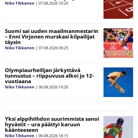
Niko Tikkanen
|
07.08.2026
10:20
Suomi sai uuden maailmanmestarin
– Enni Virjonen murskasi kilpailijat
täysin
Niko Tikkanen
|
07.08.2026
09:25
Olympiaurheilijan järkyttävä
tunnustus – riippuvuus alkoi jo 12-
vuotiaana
Niko Tikkanen
|
06.08.2026
19:20
Yksi alppihiihdon suurimmista sanoi
hyvästit – ura päättyi karuun
käänteeseen
Niko Tikkanen
|
06.08.2026
18:15