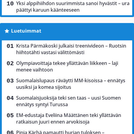
Yksi alppihiihdon suurimmista sanoi hyvästit – ura
päättyi karuun käänteeseen
Luetuimmat
Krista Pärmäkoski julkaisi treenivideon – Ruotsin
hiihtotähti vastasi välittömästi
Olympiavoittaja tekee yllättävän liikkeen – laji
menee vaihtoon
Suomalaislupaus räväytti MM-kisoissa – ennätys
uusiksi ja komea sijoitus
Suomalaisjuoksija teki sen taas – uusi Suomen
ennätys syntyi Turussa
EM-edustaja Eveliina Määttänen teki yllättävän
ratkaisun juuri ennen arvokisoja
Pinja Kärhä pamautti hurjan tuloksen –