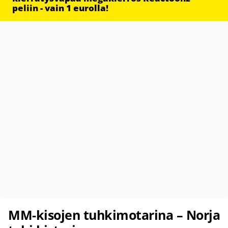
peliin - vain 1 eurolla!
MM-kisojen tuhkimotarina – Norja