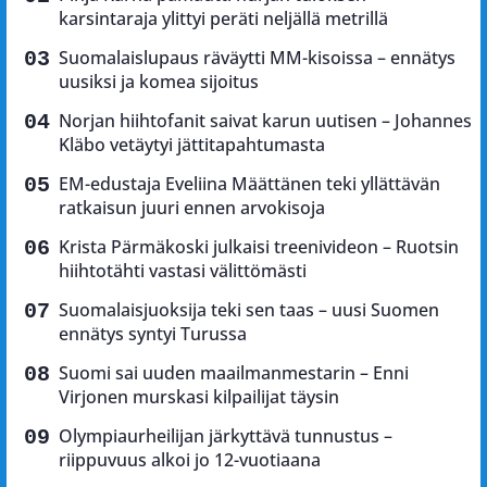
karsintaraja ylittyi peräti neljällä metrillä
Suomalaislupaus räväytti MM-kisoissa – ennätys
uusiksi ja komea sijoitus
Norjan hiihtofanit saivat karun uutisen – Johannes
Kläbo vetäytyi jättitapahtumasta
EM-edustaja Eveliina Määttänen teki yllättävän
ratkaisun juuri ennen arvokisoja
Krista Pärmäkoski julkaisi treenivideon – Ruotsin
hiihtotähti vastasi välittömästi
Suomalaisjuoksija teki sen taas – uusi Suomen
ennätys syntyi Turussa
Suomi sai uuden maailmanmestarin – Enni
Virjonen murskasi kilpailijat täysin
Olympiaurheilijan järkyttävä tunnustus –
riippuvuus alkoi jo 12-vuotiaana