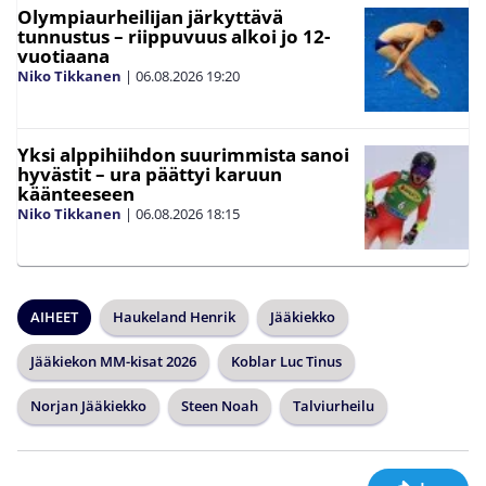
Olympiaurheilijan järkyttävä
tunnustus – riippuvuus alkoi jo 12-
vuotiaana
Niko Tikkanen
|
06.08.2026
19:20
Yksi alppihiihdon suurimmista sanoi
hyvästit – ura päättyi karuun
käänteeseen
Niko Tikkanen
|
06.08.2026
18:15
AIHEET
Haukeland Henrik
Jääkiekko
Jääkiekon MM-kisat 2026
Koblar Luc Tinus
Norjan Jääkiekko
Steen Noah
Talviurheilu