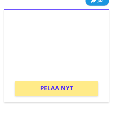
Jaa
1€ = 10€ arvosta
ilmaiskierroksia ilman
kierrätystä!
Talleta 1€
Saat heti 50 ilmaiskierrosta Tuohi 1000 -
peliin (arvo 0,20€ per kierros)!
Ei kierrätysvaatimusta!
PELAA NYT