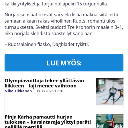
kaikki yritykset ja torjui nollapelin 15 torjunnalla.
Norjan sensaatiokevät sai vielä lisää makua siitä, että
samaan aikaan rakas vihollinen Ruotsi romahti ulos
turnauksesta. Sveitsi pudotti Tre Kronorin maalein 3–1,
eikä norjalaislehdistö säästellyt sanojaan.
– Ruotsalainen fiasko, Dagbladet tykitti.
LUE MYÖS:
Olympiavoittaja tekee yllättävän
liikkeen – laji menee vaihtoon
Niko Tikkanen
|
08.08.2026
12:20
Pinja Kärhä pamautti hurjan
tuloksen – karsintaraja ylittyi peräti
neljällä metrillä