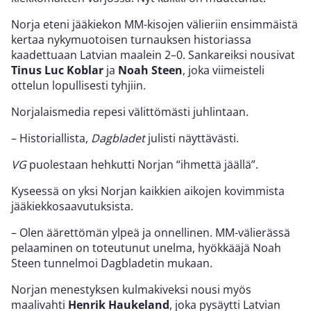
Norja eteni jääkiekon MM-kisojen välieriin ensimmäistä
kertaa nykymuotoisen turnauksen historiassa
kaadettuaan Latvian maalein 2–0. Sankareiksi nousivat
Tinus Luc Koblar
ja
Noah Steen
, joka viimeisteli
ottelun lopullisesti tyhjiin.
Norjalaismedia repesi välittömästi juhlintaan.
– Historiallista,
Dagbladet
julisti näyttävästi.
VG
puolestaan hehkutti Norjan “ihmettä jäällä”.
Kyseessä on yksi Norjan kaikkien aikojen kovimmista
jääkiekkosaavutuksista.
– Olen äärettömän ylpeä ja onnellinen. MM-välierässä
pelaaminen on toteutunut unelma, hyökkääjä Noah
Steen tunnelmoi Dagbladetin mukaan.
Norjan menestyksen kulmakiveksi nousi myös
maalivahti
Henrik Haukeland
, joka pysäytti Latvian