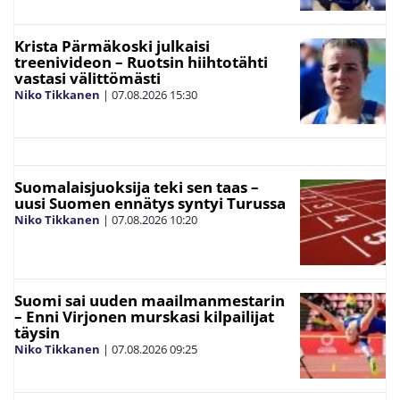
Krista Pärmäkoski julkaisi
treenivideon – Ruotsin hiihtotähti
vastasi välittömästi
Niko Tikkanen
|
07.08.2026
15:30
Suomalaisjuoksija teki sen taas –
uusi Suomen ennätys syntyi Turussa
Niko Tikkanen
|
07.08.2026
10:20
Suomi sai uuden maailmanmestarin
– Enni Virjonen murskasi kilpailijat
täysin
Niko Tikkanen
|
07.08.2026
09:25