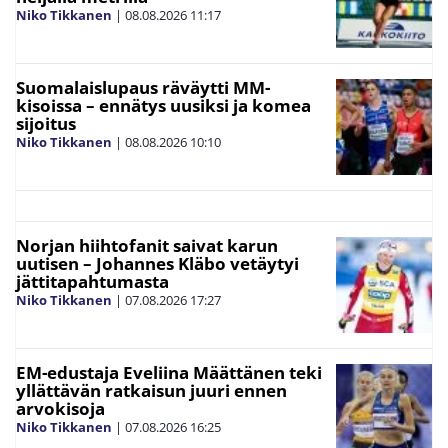
Niko Tikkanen
|
08.08.2026
11:17
Suomalaislupaus räväytti MM-
kisoissa – ennätys uusiksi ja komea
sijoitus
Niko Tikkanen
|
08.08.2026
10:10
Norjan hiihtofanit saivat karun
uutisen – Johannes Kläbo vetäytyi
jättitapahtumasta
Niko Tikkanen
|
07.08.2026
17:27
EM-edustaja Eveliina Määttänen teki
yllättävän ratkaisun juuri ennen
arvokisoja
Niko Tikkanen
|
07.08.2026
16:25