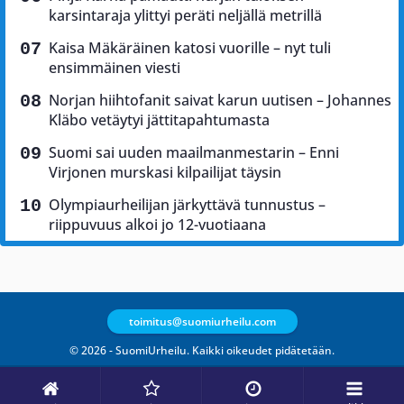
karsintaraja ylittyi peräti neljällä metrillä
Kaisa Mäkäräinen katosi vuorille – nyt tuli
ensimmäinen viesti
Norjan hiihtofanit saivat karun uutisen – Johannes
Kläbo vetäytyi jättitapahtumasta
Suomi sai uuden maailmanmestarin – Enni
Virjonen murskasi kilpailijat täysin
Olympiaurheilijan järkyttävä tunnustus –
riippuvuus alkoi jo 12-vuotiaana
toimitus@suomiurheilu.com
© 2026 - SuomiUrheilu. Kaikki oikeudet pidätetään.