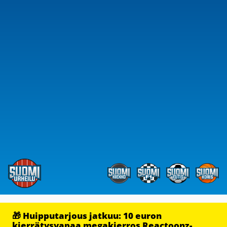
🎁 Huipputarjous jatkuu: 10 euron
kierrätysvapaa megakierros Reactoonz-