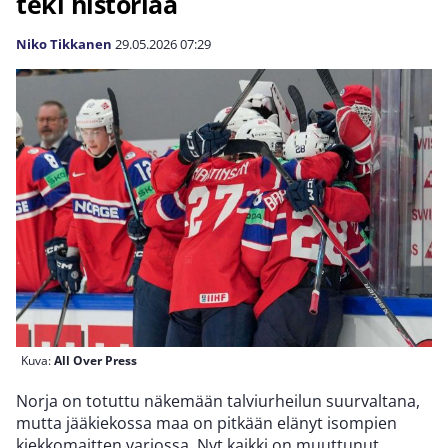
teki historiaa
Niko Tikkanen
29.05.2026
07:29
Kuva:
All Over Press
Norja on totuttu näkemään talviurheilun suurvaltana,
mutta jääkiekossa maa on pitkään elänyt isompien
kiekkomaitten varjossa. Nyt kaikki on muuttunut.