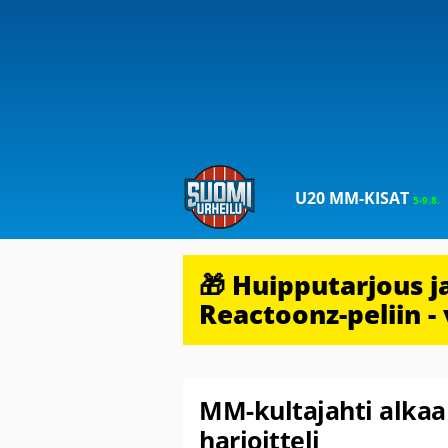
U20 MM-KISAT
5-9.8.
🎁 Huipputarjous 
Reactoonz-peliin - 
MM-kultajahti alkaa p
harjoitteli