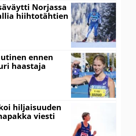
säväytti Norjassa
allia hiihtotähtien
 uutinen ennen
ri haastaja
koi hiljaisuuden
napakka viesti