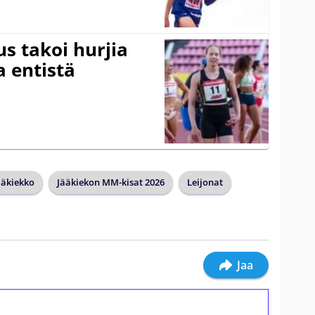
s takoi hurjia
a entistä
ääkiekko
Jääkiekon MM-kisat 2026
Leijonat
Jaa