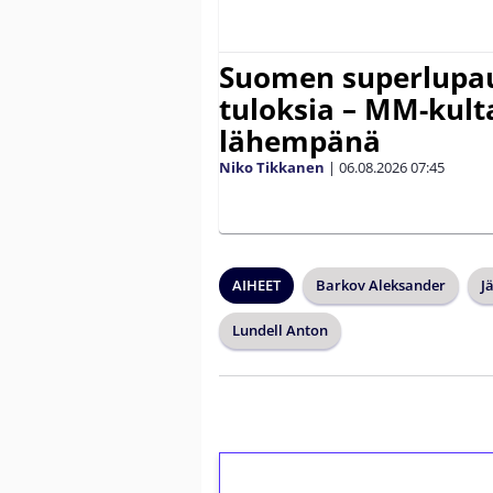
Suomen superlupau
tuloksia – MM-kult
lähempänä
Niko Tikkanen
|
06.08.2026
07:45
AIHEET
Barkov Aleksander
J
Lundell Anton