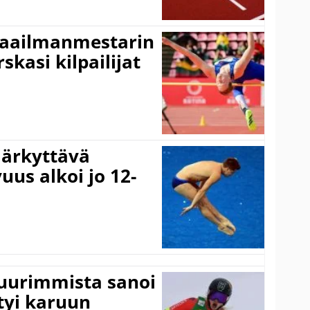
maailmanmestarin
skasi kilpailijat
järkyttävä
uus alkoi jo 12-
suurimmista sanoi
tyi karuun