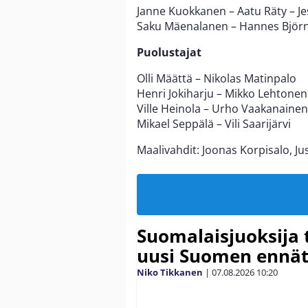
Janne Kuokkanen – Aatu Räty – Jes
Saku Mäenalanen – Hannes Björni
Puolustajat
Olli Määttä – Nikolas Matinpalo
Henri Jokiharju – Mikko Lehtonen
Ville Heinola – Urho Vaakanainen
Mikael Seppälä – Vili Saarijärvi
Maalivahdit: Joonas Korpisalo, Ju
Suomalaisjuoksija t
uusi Suomen ennät
Niko Tikkanen
|
07.08.2026
10:20