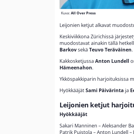
Kuva:
All Over Press
Leijonien ketjut alkavat muodost
Keskiviikkona Zürichissä järjestet
muodostavat ainakin tällä hetkel
Barkov
sekä
Teuvo Teräväinen
.
Kakkosketjussa
Anton Lundell
o
Hämeenahon
.
Ykköspakkiparin harjoituksissa 
Hyökkääjät
Sami Päivärinta
ja
E
Leijonien ketjut harjoit
Hyökkääjät
Sakari Manninen – Aleksander Ba
Patrik Puistola – Anton Lundell