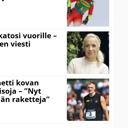
atosi vuorille –
en viesti
hetti kovan
soja – ”Nyt
ään raketteja”