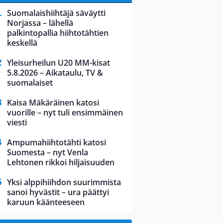
Suomalaishiihtäjä säväytti
Norjassa – lähellä
palkintopallia hiihtotähtien
keskellä
Yleisurheilun U20 MM-kisat
5.8.2026 – Aikataulu, TV &
suomalaiset
Kaisa Mäkäräinen katosi
vuorille – nyt tuli ensimmäinen
viesti
Ampumahiihtotähti katosi
Suomesta – nyt Venla
Lehtonen rikkoi hiljaisuuden
Yksi alppihiihdon suurimmista
sanoi hyvästit – ura päättyi
karuun käänteeseen