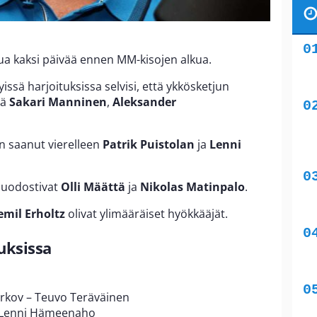
ua kaksi päivää ennen MM-kisojen alkua.
yissä harjoituksissa selvisi, että ykkösketjun
lä
Sakari Manninen
,
Aleksander
n saanut vierelleen
Patrik Puistolan
ja
Lenni
muodostivat
Olli Määttä
ja
Nikolas Matinpalo
.
emil Erholtz
olivat ylimääräiset hyökkääjät.
uksissa
rkov – Teuvo Teräväinen
 – Lenni Hämeenaho