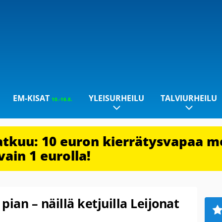
EM-KISAT
YLEISURHEILU
TALVIURHEILU
10.-16.8.
jatkuu: 10 euron kierrätysvapaa m
vain 1 eurolla!
ian – näillä ketjuilla Leijonat