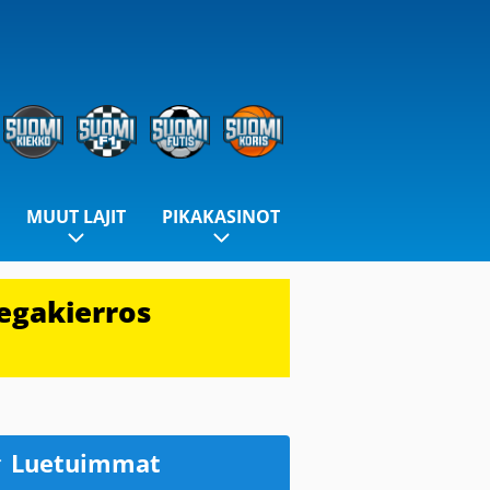
MUUT LAJIT
PIKAKASINOT
egakierros
Luetuimmat