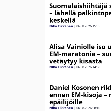
Suomalaishiihtäjä 
– lähellä palkintop
keskellä
Niko Tikkanen
|
06.08.2026
15:05
Alisa Vainiolle iso
EM-maratonia – suu
vetäytyy kisasta
Niko Tikkanen
|
06.08.2026
14:08
Daniel Kosonen rik
ennen EM-kisoja – 
epäilijöille
Niko Tikkanen
|
06.08.2026
08:40