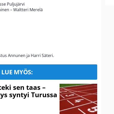
se Puljujärvi
nen – Waltteri Merelä
stus Annunen ja Harri Säteri.
LUE MYÖS:
eki sen taas –
ys syntyi Turussa