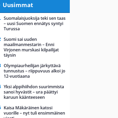
Uusimmat
Suomalaisjuoksija teki sen taas
– uusi Suomen ennätys syntyi
Turussa
Suomi sai uuden
maailmanmestarin – Enni
Virjonen murskasi kilpailijat
täysin
Olympiaurheilijan järkyttävä
tunnustus – riippuvuus alkoi jo
12-vuotiaana
Yksi alppihiihdon suurimmista
sanoi hyvästit – ura päättyi
karuun käänteeseen
Kaisa Mäkäräinen katosi
vuorille – nyt tuli ensimmäinen