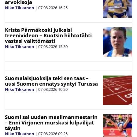
arvokisoja
Niko Tikkanen
|
07.08.2026
16:25
Krista Pärmäkoski julkaisi
treenivideon – Ruotsin hiihtotähti
vastasi välittömästi
Niko Tikkanen
|
07.08.2026
15:30
Suomalaisjuoksija teki sen taas –
uusi Suomen ennätys syntyi Turussa
Niko Tikkanen
|
07.08.2026
10:20
Suomi sai uuden maailmanmestarin
– Enni Virjonen murskasi kilpailijat
täysin
Niko Tikkanen
|
07.08.2026
09:25