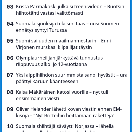
Krista Pärmäkoski julkaisi treenivideon – Ruotsin
hiihtotähti vastasi välittömästi
Suomalaisjuoksija teki sen taas – uusi Suomen
ennätys syntyi Turussa
Suomi sai uuden maailmanmestarin – Enni
Virjonen murskasi kilpailijat täysin
Olympiaurheilijan järkyttävä tunnustus –
riippuvuus alkoi jo 12-vuotiaana
Yksi alppihiihdon suurimmista sanoi hyvästit – ura
päättyi karuun käänteeseen
Kaisa Mäkäräinen katosi vuorille – nyt tuli
ensimmäinen viesti
Oliver Helander lähetti kovan viestin ennen EM-
kisoja – ”Nyt Britteihin heittämään raketteja”
Suomalaishiihtäjä säväytti Norjassa – lähellä