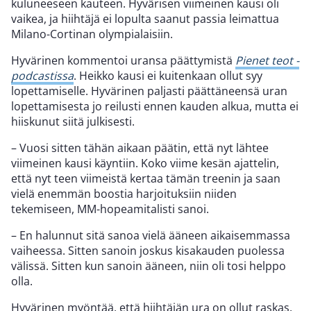
kuluneeseen kauteen. Hyvärisen viimeinen kausi oli
vaikea, ja hiihtäjä ei lopulta saanut passia leimattua
Milano-Cortinan olympialaisiin.
Hyvärinen kommentoi uransa päättymistä
Pienet teot -
podcastissa
. Heikko kausi ei kuitenkaan ollut syy
lopettamiselle. Hyvärinen paljasti päättäneensä uran
lopettamisesta jo reilusti ennen kauden alkua, mutta ei
hiiskunut siitä julkisesti.
– Vuosi sitten tähän aikaan päätin, että nyt lähtee
viimeinen kausi käyntiin. Koko viime kesän ajattelin,
että nyt teen viimeistä kertaa tämän treenin ja saan
vielä enemmän boostia harjoituksiin niiden
tekemiseen, MM-hopeamitalisti sanoi.
– En halunnut sitä sanoa vielä ääneen aikaisemmassa
vaiheessa. Sitten sanoin joskus kisakauden puolessa
välissä. Sitten kun sanoin ääneen, niin oli tosi helppo
olla.
Hyvärinen myöntää, että hiihtäjän ura on ollut raskas.