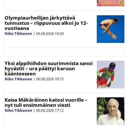
Olympiaurheilijan järkyttävä
tunnustus – riippuvuus alkoi jo 12-
vuotiaana
Niko Tikkanen
|
06.08.2026
19:20
Yksi alppihiihdon suurimmista sanoi
hyvästit – ura päättyi karuun
käänteeseen
Niko Tikkanen
|
06.08.2026
18:15
Kaisa Mäkäräinen katosi vuorille –
nyt tuli ensimmäinen viesti
Niko Tikkanen
|
06.08.2026
17:12