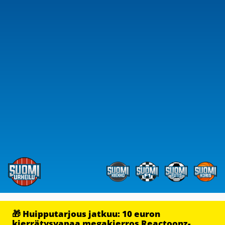
🎁 Huipputarjous jatkuu: 10 euron
kierrätysvapaa megakierros Reactoonz-