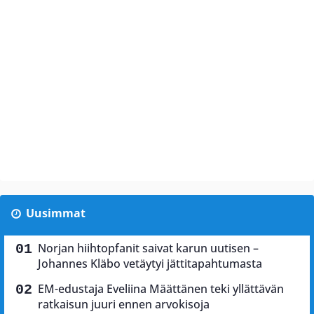
Uusimmat
Norjan hiihtopfanit saivat karun uutisen –
Johannes Kläbo vetäytyi jättitapahtumasta
EM-edustaja Eveliina Määttänen teki yllättävän
ratkaisun juuri ennen arvokisoja