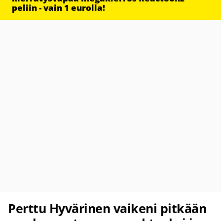
peliin - vain 1 eurolla!
Perttu Hyvärinen vaikeni pitkään