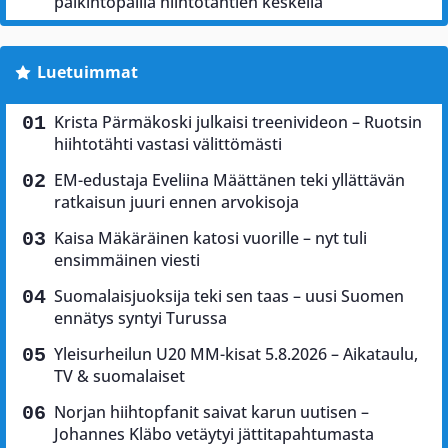
palkintopallia hiihtotähtien keskellä
Luetuimmat
Krista Pärmäkoski julkaisi treenivideon – Ruotsin
hiihtotähti vastasi välittömästi
EM-edustaja Eveliina Määttänen teki yllättävän
ratkaisun juuri ennen arvokisoja
Kaisa Mäkäräinen katosi vuorille – nyt tuli
ensimmäinen viesti
Suomalaisjuoksija teki sen taas – uusi Suomen
ennätys syntyi Turussa
Yleisurheilun U20 MM-kisat 5.8.2026 – Aikataulu,
TV & suomalaiset
Norjan hiihtopfanit saivat karun uutisen –
Johannes Kläbo vetäytyi jättitapahtumasta