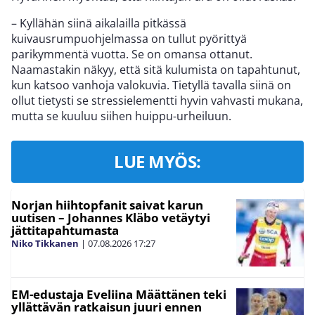
– Kyllähän siinä aikalailla pitkässä
kuivausrumpuohjelmassa on tullut pyörittyä
parikymmentä vuotta. Se on omansa ottanut.
Naamastakin näkyy, että sitä kulumista on tapahtunut,
kun katsoo vanhoja valokuvia. Tietyllä tavalla siinä on
ollut tietysti se stressielementti hyvin vahvasti mukana,
mutta se kuuluu siihen huippu-urheiluun.
LUE MYÖS:
Norjan hiihtopfanit saivat karun
uutisen – Johannes Kläbo vetäytyi
jättitapahtumasta
Niko Tikkanen
|
07.08.2026
17:27
EM-edustaja Eveliina Määttänen teki
yllättävän ratkaisun juuri ennen