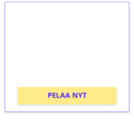
1€ = 10€ arvosta
ilmaiskierroksia ilman
kierrätystä!
Talleta 1€
Saat heti 50 ilmaiskierrosta Tuohi 1000 -
peliin (arvo 0,20€ per kierros)!
Ei kierrätysvaatimusta!
PELAA NYT