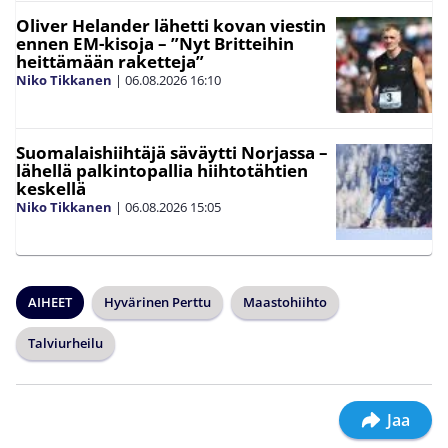
Oliver Helander lähetti kovan viestin
ennen EM-kisoja – ”Nyt Britteihin
heittämään raketteja”
Niko Tikkanen
|
06.08.2026
16:10
Suomalaishiihtäjä säväytti Norjassa –
lähellä palkintopallia hiihtotähtien
keskellä
Niko Tikkanen
|
06.08.2026
15:05
AIHEET
Hyvärinen Perttu
Maastohiihto
Talviurheilu
Jaa