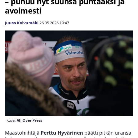
– puhuu nyt suunsa puhtaaksi ja
avoimesti
Juuso Koivumäki
26.05.2026
19:47
Kuva:
All Over Press
Maastohiihtäjä
Perttu Hyvärinen
päätti pitkän uransa