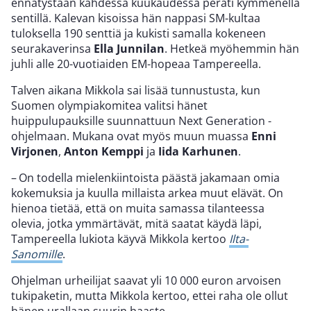
ennätystään kahdessa kuukaudessa peräti kymmenellä
sentillä. Kalevan kisoissa hän nappasi SM-kultaa
tuloksella 190 senttiä ja kukisti samalla kokeneen
seurakaverinsa
Ella Junnilan
. Hetkeä myöhemmin hän
juhli alle 20-vuotiaiden EM-hopeaa Tampereella.
Talven aikana Mikkola sai lisää tunnustusta, kun
Suomen olympiakomitea valitsi hänet
huippulupauksille suunnattuun Next Generation -
ohjelmaan. Mukana ovat myös muun muassa
Enni
Virjonen
,
Anton Kemppi
ja
Iida Karhunen
.
– On todella mielenkiintoista päästä jakamaan omia
kokemuksia ja kuulla millaista arkea muut elävät. On
hienoa tietää, että on muita samassa tilanteessa
olevia, jotka ymmärtävät, mitä saatat käydä läpi,
Tampereella lukiota käyvä Mikkola kertoo
Ilta-
Sanomille
.
Ohjelman urheilijat saavat yli 10 000 euron arvoisen
tukipaketin, mutta Mikkola kertoo, ettei raha ole ollut
hänen urallaan suurin haaste.