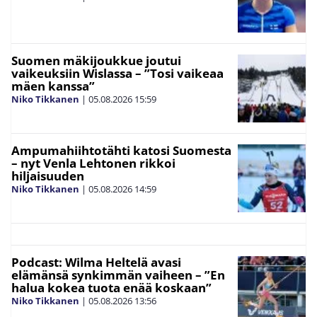
Suomen mäkijoukkue joutui
vaikeuksiin Wislassa – ”Tosi vaikeaa
mäen kanssa”
Niko Tikkanen
|
05.08.2026
15:59
Ampumahiihtotähti katosi Suomesta
– nyt Venla Lehtonen rikkoi
hiljaisuuden
Niko Tikkanen
|
05.08.2026
14:59
Podcast: Wilma Heltelä avasi
elämänsä synkimmän vaiheen – ”En
halua kokea tuota enää koskaan”
Niko Tikkanen
|
05.08.2026
13:56