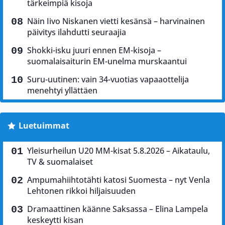
tärkeimpiä kisoja
Näin Iivo Niskanen vietti kesänsä – harvinainen
päivitys ilahdutti seuraajia
Shokki-isku juuri ennen EM-kisoja –
suomalaisaiturin EM-unelma murskaantui
Suru-uutinen: vain 34-vuotias vapaaottelija
menehtyi yllättäen
Luetuimmat
Yleisurheilun U20 MM-kisat 5.8.2026 – Aikataulu,
TV & suomalaiset
Ampumahiihtotähti katosi Suomesta – nyt Venla
Lehtonen rikkoi hiljaisuuden
Dramaattinen käänne Saksassa – Elina Lampela
keskeytti kisan