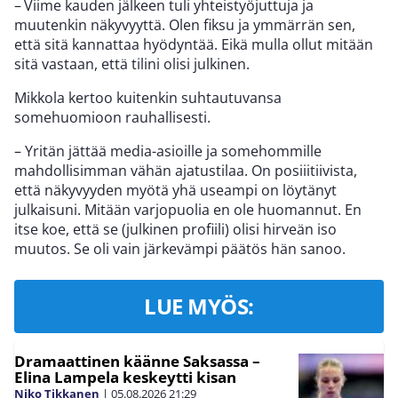
– Viime kauden jälkeen tuli yhteistyöjuttuja ja
muutenkin näkyvyyttä. Olen fiksu ja ymmärrän sen,
että sitä kannattaa hyödyntää. Eikä mulla ollut mitään
sitä vastaan, että tilini olisi julkinen.
Mikkola kertoo kuitenkin suhtautuvansa
somehuomioon rauhallisesti.
– Yritän jättää media-asioille ja somehommille
mahdollisimman vähän ajatustilaa. On posiiitiivista,
että näkyvyyden myötä yhä useampi on löytänyt
julkaisuni. Mitään varjopuolia en ole huomannut. En
itse koe, että se (julkinen profiili) olisi hirveän iso
muutos. Se oli vain järkevämpi päätös hän sanoo.
LUE MYÖS:
Dramaattinen käänne Saksassa –
Elina Lampela keskeytti kisan
Niko Tikkanen
|
05.08.2026
21:29