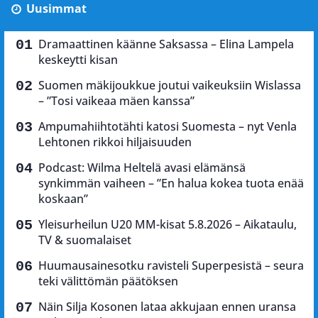
Uusimmat
Dramaattinen käänne Saksassa – Elina Lampela
keskeytti kisan
Suomen mäkijoukkue joutui vaikeuksiin Wislassa
– ”Tosi vaikeaa mäen kanssa”
Ampumahiihtotähti katosi Suomesta – nyt Venla
Lehtonen rikkoi hiljaisuuden
Podcast: Wilma Heltelä avasi elämänsä
synkimmän vaiheen – ”En halua kokea tuota enää
koskaan”
Yleisurheilun U20 MM-kisat 5.8.2026 – Aikataulu,
TV & suomalaiset
Huumausainesotku ravisteli Superpesistä – seura
teki välittömän päätöksen
Näin Silja Kosonen lataa akkujaan ennen uransa