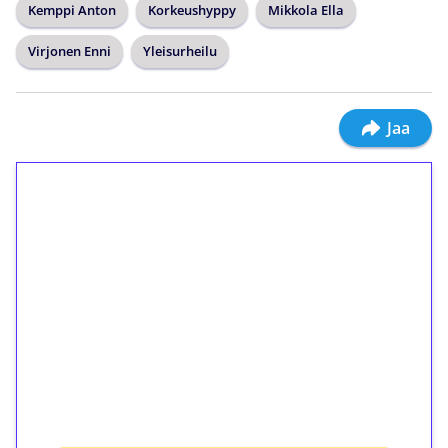
Kemppi Anton
Korkeushyppy
Mikkola Ella
Virjonen Enni
Yleisurheilu
Jaa
1€ = 10€ arvosta
ilmaiskierroksia ilman
kierrätystä!
Talleta 1€
Saat heti 50 ilmaiskierrosta Tuohi 1000 -
peliin (arvo 0,20€ per kierros)!
Ei kierrätysvaatimusta!