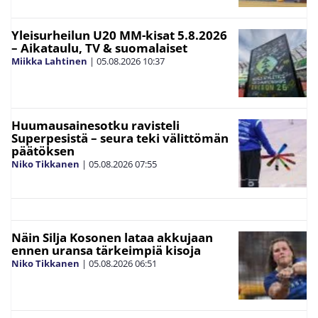
Yleisurheilun U20 MM-kisat 5.8.2026
– Aikataulu, TV & suomalaiset
Miikka Lahtinen
|
05.08.2026
10:37
Huumausainesotku ravisteli
Superpesistä – seura teki välittömän
päätöksen
Niko Tikkanen
|
05.08.2026
07:55
Näin Silja Kosonen lataa akkujaan
ennen uransa tärkeimpiä kisoja
Niko Tikkanen
|
05.08.2026
06:51