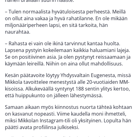
– Tulen normaalista hyvätuloisesta perheestä. Meillä
on ollut aina vakaa ja hyvä rahatilanne. En ole mikään
miljonääriperheen lapsi, en sitä tarkoita, hän
naurahtaa.
– Rahasta ei vain ole ikinä tarvinnut kantaa huolta.
Lapsena pystyin kokeilemaan kaikkia haluamiani lajeja.
Se on positiivinen asia. Ja olen pystynyt reissaamaan ja
käymään leireillä. Niihin on aina ollut mahdollisuus.
Kesän päätavoite löytyy Yhdysvaltain Eugenesta, missä
Mikkola tavoittelee menestystä alle 20-vuotiaiden MM-
kisoissa. Alkukeväällä syntynyt 188 sentin ylitys kertoo,
että huippukunto on jälleen lähestymässä.
Samaan aikaan myös kiinnostus nuorta tähteä kohtaan
on kasvanut nopeasti. Viime kaudella moni ihmetteli,
miksi Mikkolan Instagram-tili oli yksityinen. Lopulta hän
päätti avata profiilinsa julkiseksi.