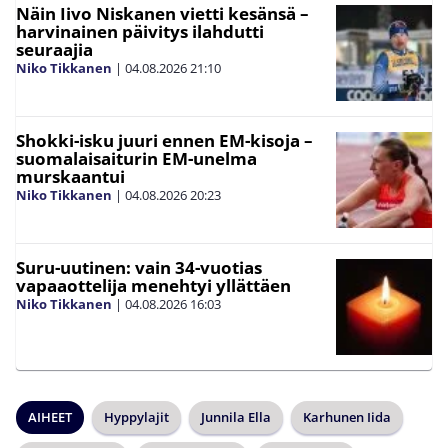
Näin Iivo Niskanen vietti kesänsä –
harvinainen päivitys ilahdutti
seuraajia
Niko Tikkanen
|
04.08.2026
21:10
Shokki-isku juuri ennen EM-kisoja –
suomalaisaiturin EM-unelma
murskaantui
Niko Tikkanen
|
04.08.2026
20:23
Suru-uutinen: vain 34-vuotias
vapaaottelija menehtyi yllättäen
Niko Tikkanen
|
04.08.2026
16:03
AIHEET
Hyppylajit
Junnila Ella
Karhunen Iida