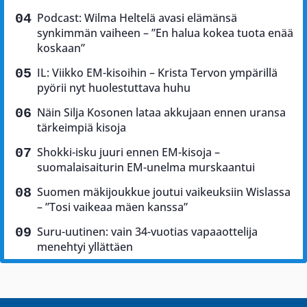
Podcast: Wilma Heltelä avasi elämänsä
synkimmän vaiheen – ”En halua kokea tuota enää
koskaan”
IL: Viikko EM-kisoihin – Krista Tervon ympärillä
pyörii nyt huolestuttava huhu
Näin Silja Kosonen lataa akkujaan ennen uransa
tärkeimpiä kisoja
Shokki-isku juuri ennen EM-kisoja –
suomalaisaiturin EM-unelma murskaantui
Suomen mäkijoukkue joutui vaikeuksiin Wislassa
– ”Tosi vaikeaa mäen kanssa”
Suru-uutinen: vain 34-vuotias vapaaottelija
menehtyi yllättäen