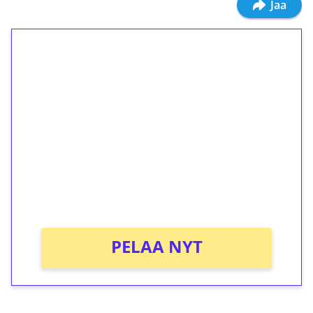
Jaa
1€ = 10€ arvosta
ilmaiskierroksia ilman
kierrätystä!
Talleta 1€
Saat heti 50 ilmaiskierrosta Tuohi 1000 -
peliin (arvo 0,20€ per kierros)!
Ei kierrätysvaatimusta!
PELAA NYT