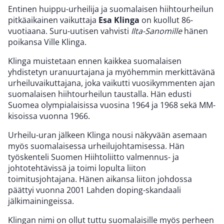
Entinen huippu-urheilija ja suomalaisen hiihtourheilun
pitkäaikainen vaikuttaja
Esa Klinga
on kuollut 86-
vuotiaana. Suru-uutisen vahvisti
Ilta-Sanomille
hänen
poikansa Ville Klinga.
Klinga muistetaan ennen kaikkea suomalaisen
yhdistetyn uranuurtajana ja myöhemmin merkittävänä
urheiluvaikuttajana, joka vaikutti vuosikymmenten ajan
suomalaisen hiihtourheilun taustalla. Hän edusti
Suomea olympialaisissa vuosina 1964 ja 1968 sekä MM-
kisoissa vuonna 1966.
Urheilu-uran jälkeen Klinga nousi näkyvään asemaan
myös suomalaisessa urheilujohtamisessa. Hän
työskenteli Suomen Hiihtoliitto valmennus- ja
johtotehtävissä ja toimi lopulta liiton
toimitusjohtajana. Hänen aikansa liiton johdossa
päättyi vuonna 2001 Lahden doping-skandaali
jälkimainingeissa.
Klingan nimi on ollut tuttu suomalaisille myös perheen