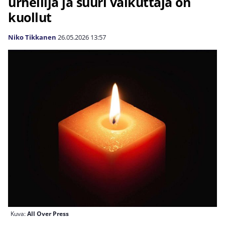
urheilija ja suuri vaikuttaja on
kuollut
Niko Tikkanen
26.05.2026
13:57
Kuva:
All Over Press