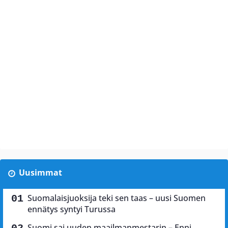
Uusimmat
Suomalaisjuoksija teki sen taas – uusi Suomen
ennätys syntyi Turussa
Suomi sai uuden maailmanmestarin – Enni