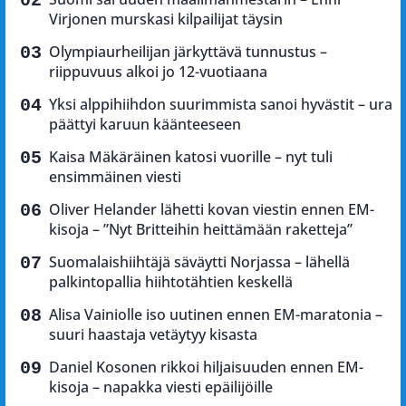
Virjonen murskasi kilpailijat täysin
Olympiaurheilijan järkyttävä tunnustus –
riippuvuus alkoi jo 12-vuotiaana
Yksi alppihiihdon suurimmista sanoi hyvästit – ura
päättyi karuun käänteeseen
Kaisa Mäkäräinen katosi vuorille – nyt tuli
ensimmäinen viesti
Oliver Helander lähetti kovan viestin ennen EM-
kisoja – ”Nyt Britteihin heittämään raketteja”
Suomalaishiihtäjä säväytti Norjassa – lähellä
palkintopallia hiihtotähtien keskellä
Alisa Vainiolle iso uutinen ennen EM-maratonia –
suuri haastaja vetäytyy kisasta
Daniel Kosonen rikkoi hiljaisuuden ennen EM-
kisoja – napakka viesti epäilijöille