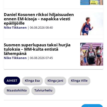
Daniel Kosonen rikkoi hiljaisuuden
ennen EM-kisoja – napakka viesti
epäilijöille
Niko Tikkanen
|
06.08.2026
08:40
Suomen superlupaus takoi hurjia
tuloksia – MM-kulta entistä
lähempänä
Niko Tikkanen
|
06.08.2026
07:45
AIHEET
Klinga Esa
Klinga Jani
Klinga Ville
Maastohiihto
Talviurheilu