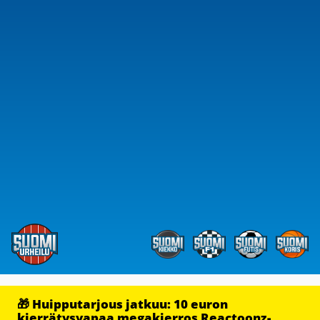
🎁 Huipputarjous jatkuu: 10 euron
kierrätysvapaa megakierros Reactoonz-