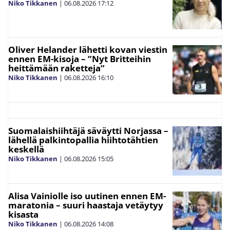
Niko Tikkanen
|
06.08.2026
17:12
Oliver Helander lähetti kovan viestin
ennen EM-kisoja – ”Nyt Britteihin
heittämään raketteja”
Niko Tikkanen
|
06.08.2026
16:10
Suomalaishiihtäjä säväytti Norjassa –
lähellä palkintopallia hiihtotähtien
keskellä
Niko Tikkanen
|
06.08.2026
15:05
Alisa Vainiolle iso uutinen ennen EM-
maratonia – suuri haastaja vetäytyy
kisasta
Niko Tikkanen
|
06.08.2026
14:08