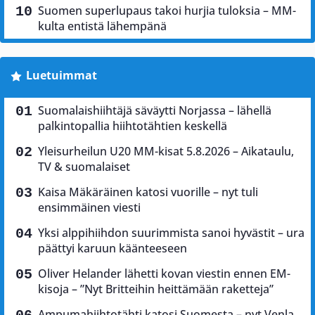
Suomen superlupaus takoi hurjia tuloksia – MM-
kulta entistä lähempänä
Luetuimmat
Suomalaishiihtäjä säväytti Norjassa – lähellä
palkintopallia hiihtotähtien keskellä
Yleisurheilun U20 MM-kisat 5.8.2026 – Aikataulu,
TV & suomalaiset
Kaisa Mäkäräinen katosi vuorille – nyt tuli
ensimmäinen viesti
Yksi alppihiihdon suurimmista sanoi hyvästit – ura
päättyi karuun käänteeseen
Oliver Helander lähetti kovan viestin ennen EM-
kisoja – ”Nyt Britteihin heittämään raketteja”
Ampumahiihtotähti katosi Suomesta – nyt Venla