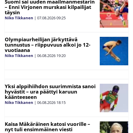
Suomi sai uuden maailmanmestarin
– Enni Virjonen murskasi kilpailijat
täysin
Niko Tikkanen
|
07.08.2026
09:25
Olympiaurheilijan järkyttävä
tunnustus – riippuvuus alkoi jo 12-
vuotiaana
Niko Tikkanen
|
06.08.2026
19:20
Yksi alppihiihdon suurimmista sanoi
hyvästit – ura päättyi karuun
käänteeseen
Niko Tikkanen
|
06.08.2026
18:15
Kaisa Mäkäräinen katosi vuorille –
nyt tuli ensimmäinen viesti