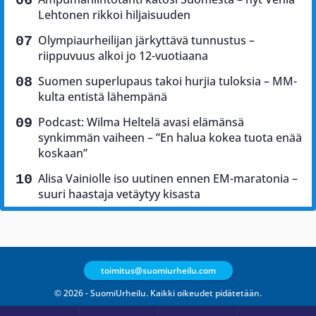
Lehtonen rikkoi hiljaisuuden
Olympiaurheilijan järkyttävä tunnustus –
riippuvuus alkoi jo 12-vuotiaana
Suomen superlupaus takoi hurjia tuloksia – MM-
kulta entistä lähempänä
Podcast: Wilma Heltelä avasi elämänsä
synkimmän vaiheen – ”En halua kokea tuota enää
koskaan”
Alisa Vainiolle iso uutinen ennen EM-maratonia –
suuri haastaja vetäytyy kisasta
toimitus@suomiurheilu.com
© 2026 - SuomiUrheilu. Kaikki oikeudet pidätetään.