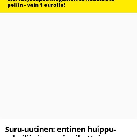
peliin - vain 1 eurolla!
Suru-uutinen: entinen huippu-