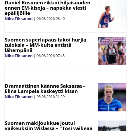
Daniel Kosonen rikkoi hiljaisuuden
ennen EM-kisoja – napakka viesti
epäilijöille
Niko Tikkanen
|
06.08.2026
08:40
Suomen superlupaus takoi hurjia
tuloksia – MM-kulta entistä
lähempänä
Niko Tikkanen
|
06.08.2026
07:45
Dramaattinen käänne Saksassa –
Elina Lampela keskeytti kisan
Niko Tikkanen
|
05.08.2026
21:29
Suomen mäkijoukkue joutui
vaikeuksiin Wislassa – ”Tosi vaikeaa