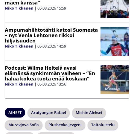
mäen kanssa”
Niko Tikkanen
|
05.08.2026
15:59
Ampumahiihtotähti katosi Suomesta
– nyt Venla Lehtonen rikkoi
hiljaisuuden
Niko Tikkanen
|
05.08.2026
14:59
Podcast: Wilma Heltelä avasi
elämänsä synkimmän vaiheen – ”En
halua kokea tuota enää koskaan”
Niko Tikkanen
|
05.08.2026
13:56
AIHEET
Arutyunyan Rafael
Mishin Aleksei
Muravjova Sofia
Plushenko Jevgeni
Taitoluistelu