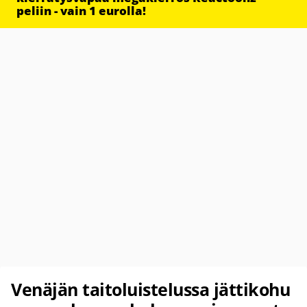
peliin - vain 1 eurolla!
Venäjän taitoluistelussa jättikohu