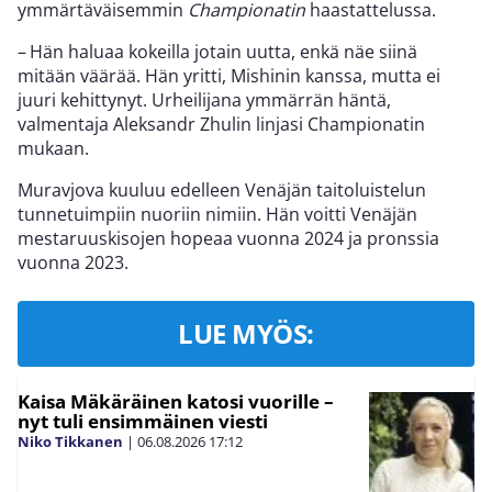
ymmärtäväisemmin
Championatin
haastattelussa.
– Hän haluaa kokeilla jotain uutta, enkä näe siinä
mitään väärää. Hän yritti, Mishinin kanssa, mutta ei
juuri kehittynyt. Urheilijana ymmärrän häntä,
valmentaja Aleksandr Zhulin linjasi Championatin
mukaan.
Muravjova kuuluu edelleen Venäjän taitoluistelun
tunnetuimpiin nuoriin nimiin. Hän voitti Venäjän
mestaruuskisojen hopeaa vuonna 2024 ja pronssia
vuonna 2023.
LUE MYÖS:
Kaisa Mäkäräinen katosi vuorille –
nyt tuli ensimmäinen viesti
Niko Tikkanen
|
06.08.2026
17:12