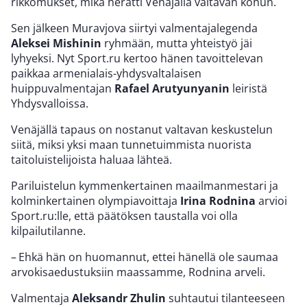
rikkomukset, mikä herätti Venäjällä valtavan kohun.
Sen jälkeen Muravjova siirtyi valmentajalegenda
Aleksei Mishinin
ryhmään, mutta yhteistyö jäi
lyhyeksi. Nyt Sport.ru kertoo hänen tavoittelevan
paikkaa armenialais-yhdysvaltalaisen
huippuvalmentajan
Rafael Arutyunyanin
leiristä
Yhdysvalloissa.
Venäjällä tapaus on nostanut valtavan keskustelun
siitä, miksi yksi maan tunnetuimmista nuorista
taitoluistelijoista haluaa lähteä.
Pariluistelun kymmenkertainen maailmanmestari ja
kolminkertainen olympiavoittaja
Irina Rodnina
arvioi
Sport.ru:lle, että päätöksen taustalla voi olla
kilpailutilanne.
– Ehkä hän on huomannut, ettei hänellä ole saumaa
arvokisaedustuksiin maassamme, Rodnina arveli.
Valmentaja
Aleksandr Zhulin
suhtautui tilanteeseen