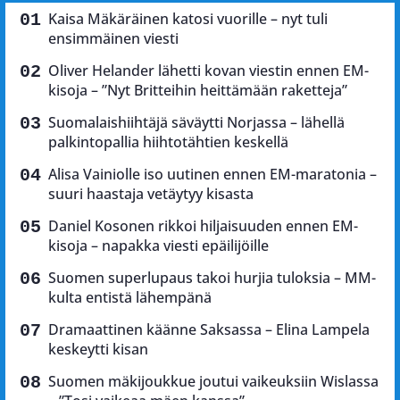
Kaisa Mäkäräinen katosi vuorille – nyt tuli
ensimmäinen viesti
Oliver Helander lähetti kovan viestin ennen EM-
kisoja – ”Nyt Britteihin heittämään raketteja”
Suomalaishiihtäjä säväytti Norjassa – lähellä
palkintopallia hiihtotähtien keskellä
Alisa Vainiolle iso uutinen ennen EM-maratonia –
suuri haastaja vetäytyy kisasta
Daniel Kosonen rikkoi hiljaisuuden ennen EM-
kisoja – napakka viesti epäilijöille
Suomen superlupaus takoi hurjia tuloksia – MM-
kulta entistä lähempänä
Dramaattinen käänne Saksassa – Elina Lampela
keskeytti kisan
Suomen mäkijoukkue joutui vaikeuksiin Wislassa