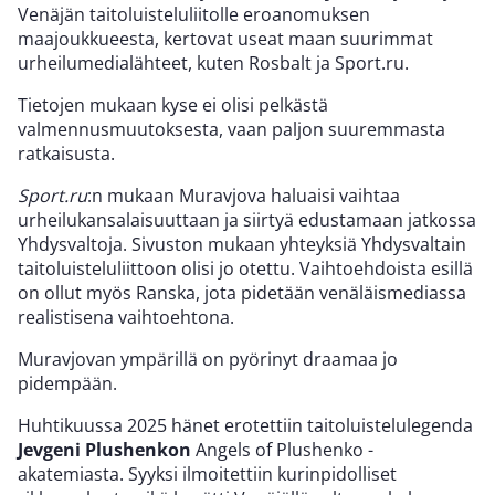
Venäjän taitoluisteluliitolle eroanomuksen
maajoukkueesta, kertovat useat maan suurimmat
urheilumedialähteet, kuten Rosbalt ja Sport.ru.
Tietojen mukaan kyse ei olisi pelkästä
valmennusmuutoksesta, vaan paljon suuremmasta
ratkaisusta.
Sport.ru
:n mukaan Muravjova haluaisi vaihtaa
urheilukansalaisuuttaan ja siirtyä edustamaan jatkossa
Yhdysvaltoja. Sivuston mukaan yhteyksiä Yhdysvaltain
taitoluisteluliittoon olisi jo otettu. Vaihtoehdoista esillä
on ollut myös Ranska, jota pidetään venäläismediassa
realistisena vaihtoehtona.
Muravjovan ympärillä on pyörinyt draamaa jo
pidempään.
Huhtikuussa 2025 hänet erotettiin taitoluistelulegenda
Jevgeni Plushenkon
Angels of Plushenko -
akatemiasta. Syyksi ilmoitettiin kurinpidolliset