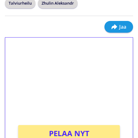
Talviurheilu
Zhulin Aleksandr
Jaa
1€ = 10€ arvosta
ilmaiskierroksia ilman
kierrätystä!
Talleta 1€
Saat heti 50 ilmaiskierrosta Tuohi 1000 -
peliin (arvo 0,20€ per kierros)!
Ei kierrätysvaatimusta!
PELAA NYT