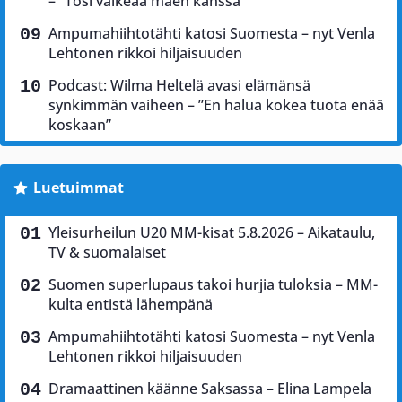
– ”Tosi vaikeaa mäen kanssa”
Ampumahiihtotähti katosi Suomesta – nyt Venla
Lehtonen rikkoi hiljaisuuden
Podcast: Wilma Heltelä avasi elämänsä
synkimmän vaiheen – ”En halua kokea tuota enää
koskaan”
Luetuimmat
Yleisurheilun U20 MM-kisat 5.8.2026 – Aikataulu,
TV & suomalaiset
Suomen superlupaus takoi hurjia tuloksia – MM-
kulta entistä lähempänä
Ampumahiihtotähti katosi Suomesta – nyt Venla
Lehtonen rikkoi hiljaisuuden
Dramaattinen käänne Saksassa – Elina Lampela