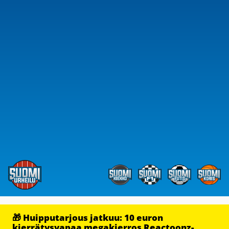
🎁 Huipputarjous jatkuu: 10 euron
kierrätysvapaa megakierros Reactoonz-