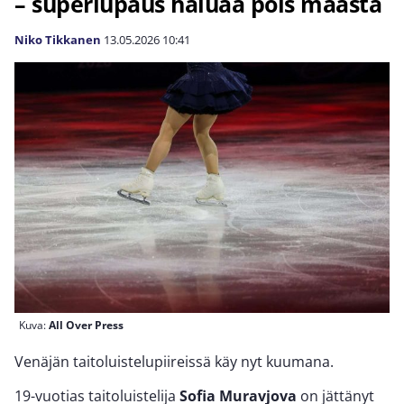
– superlupaus haluaa pois maasta
Niko Tikkanen
13.05.2026
10:41
Kuva:
All Over Press
Venäjän taitoluistelupiireissä käy nyt kuumana.
19-vuotias taitoluistelija
Sofia Muravjova
on jättänyt