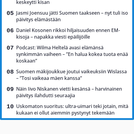
keskeytti kisan
Jasmi Joensuu jätti Suomen taakseen – nyt tuli iso
päivitys elämästään
Daniel Kosonen rikkoi hiljaisuuden ennen EM-
kisoja – napakka viesti epäilijöille
Podcast: Wilma Heltelä avasi elämänsä
synkimmän vaiheen – ”En halua kokea tuota enää
koskaan”
Suomen mäkijoukkue joutui vaikeuksiin Wislassa
– ”Tosi vaikeaa mäen kanssa”
Näin Iivo Niskanen vietti kesänsä – harvinainen
päivitys ilahdutti seuraajia
Uskomaton suoritus: ultra-uimari teki jotain, mitä
kukaan ei ollut aiemmin pystynyt tekemään