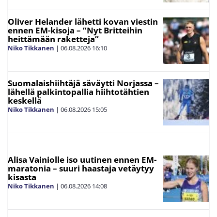
Oliver Helander lähetti kovan viestin
ennen EM-kisoja – ”Nyt Britteihin
heittämään raketteja”
Niko Tikkanen
|
06.08.2026
16:10
Suomalaishiihtäjä säväytti Norjassa –
lähellä palkintopallia hiihtotähtien
keskellä
Niko Tikkanen
|
06.08.2026
15:05
Alisa Vainiolle iso uutinen ennen EM-
maratonia – suuri haastaja vetäytyy
kisasta
Niko Tikkanen
|
06.08.2026
14:08