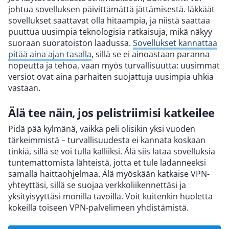
johtua sovelluksen päivittämättä jättämisestä. Iäkkäät
sovellukset saattavat olla hitaampia, ja niistä saattaa
puuttua uusimpia teknologisia ratkaisuja, mikä näkyy
suoraan suoratoiston laadussa.
Sovellukset kannattaa
pitää aina ajan tasalla
, sillä se ei ainoastaan paranna
nopeutta ja tehoa, vaan myös turvallisuutta: uusimmat
versiot ovat aina parhaiten suojattuja uusimpia uhkia
vastaan.
Älä tee näin, jos pelistriimisi katkeilee
Pidä pää kylmänä, vaikka peli olisikin yksi vuoden
tärkeimmistä – turvallisuudesta ei kannata koskaan
tinkiä, sillä se voi tulla kalliiksi. Älä siis lataa sovelluksia
tuntemattomista lähteistä, jotta et tule ladanneeksi
samalla haittaohjelmaa. Älä myöskään katkaise VPN-
yhteyttäsi, sillä se suojaa verkkoliikennettäsi ja
yksityisyyttäsi monilla tavoilla. Voit kuitenkin huoletta
kokeilla toiseen VPN-palvelimeen yhdistämistä.