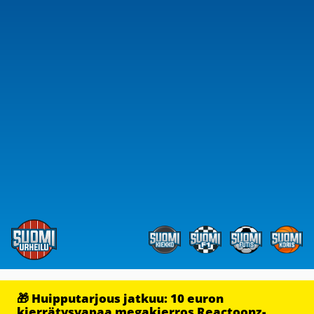
🎁 Huipputarjous jatkuu: 10 euron
kierrätysvapaa megakierros Reactoonz-