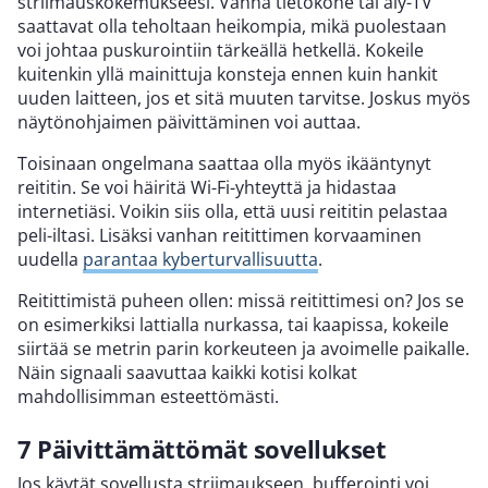
striimauskokemukseesi. Vanha tietokone tai äly-TV
saattavat olla teholtaan heikompia, mikä puolestaan
voi johtaa puskurointiin tärkeällä hetkellä. Kokeile
kuitenkin yllä mainittuja konsteja ennen kuin hankit
uuden laitteen, jos et sitä muuten tarvitse. Joskus myös
näytönohjaimen päivittäminen voi auttaa.
Toisinaan ongelmana saattaa olla myös ikääntynyt
reititin. Se voi häiritä Wi-Fi-yhteyttä ja hidastaa
internetiäsi. Voikin siis olla, että uusi reititin pelastaa
peli-iltasi. Lisäksi vanhan reitittimen korvaaminen
uudella
parantaa kyberturvallisuutta
.
Reitittimistä puheen ollen: missä reitittimesi on? Jos se
on esimerkiksi lattialla nurkassa, tai kaapissa, kokeile
siirtää se metrin parin korkeuteen ja avoimelle paikalle.
Näin signaali saavuttaa kaikki kotisi kolkat
mahdollisimman esteettömästi.
7 Päivittämättömät sovellukset
Jos käytät sovellusta striimaukseen, bufferointi voi