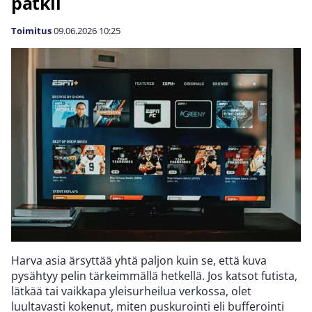
pätkii
Toimitus
09.06.2026
10:25
Harva asia ärsyttää yhtä paljon kuin se, että kuva
pysähtyy pelin tärkeimmällä hetkellä. Jos katsot futista,
lätkää tai vaikkapa yleisurheilua verkossa, olet
luultavasti kokenut, miten puskurointi eli bufferointi