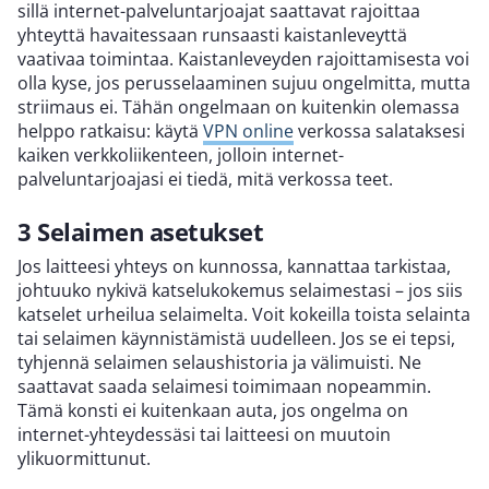
sillä internet-palveluntarjoajat saattavat rajoittaa
yhteyttä havaitessaan runsaasti kaistanleveyttä
vaativaa toimintaa. Kaistanleveyden rajoittamisesta voi
olla kyse, jos perusselaaminen sujuu ongelmitta, mutta
striimaus ei. Tähän ongelmaan on kuitenkin olemassa
helppo ratkaisu: käytä
VPN online
verkossa salataksesi
kaiken verkkoliikenteen, jolloin internet-
palveluntarjoajasi ei tiedä, mitä verkossa teet.
3 Selaimen asetukset
Jos laitteesi yhteys on kunnossa, kannattaa tarkistaa,
johtuuko nykivä katselukokemus selaimestasi – jos siis
katselet urheilua selaimelta. Voit kokeilla toista selainta
tai selaimen käynnistämistä uudelleen. Jos se ei tepsi,
tyhjennä selaimen selaushistoria ja välimuisti. Ne
saattavat saada selaimesi toimimaan nopeammin.
Tämä konsti ei kuitenkaan auta, jos ongelma on
internet-yhteydessäsi tai laitteesi on muutoin
ylikuormittunut.