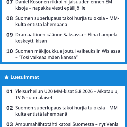
Daniel Kosonen rikkoi hiljaisuuden ennen EM-
kisoja – napakka viesti epäilijöille
Suomen superlupaus takoi hurjia tuloksia – MM-
kulta entistä lähempänä
Dramaattinen käänne Saksassa – Elina Lampela
keskeytti kisan
Suomen mäkijoukkue joutui vaikeuksiin Wislassa
– ”Tosi vaikeaa mäen kanssa”
Luetuimmat
Yleisurheilun U20 MM-kisat 5.8.2026 – Aikataulu,
TV & suomalaiset
Suomen superlupaus takoi hurjia tuloksia – MM-
kulta entistä lähempänä
Ampumahiihtotähti katosi Suomesta – nyt Venla