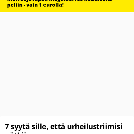
peliin - vain 1 eurolla!
7 syytä sille, että urheilustriimisi