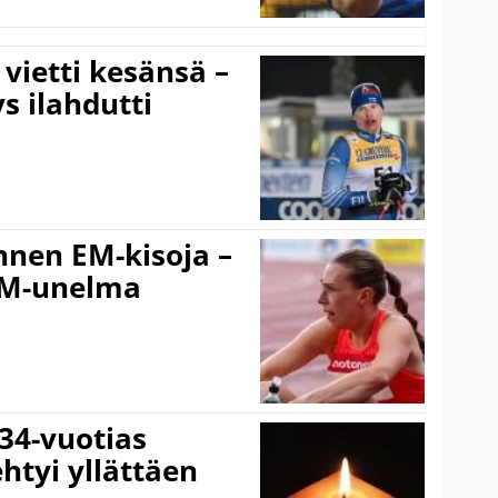
vietti kesänsä –
s ilahdutti
nnen EM-kisoja –
EM-unelma
 34-vuotias
htyi yllättäen