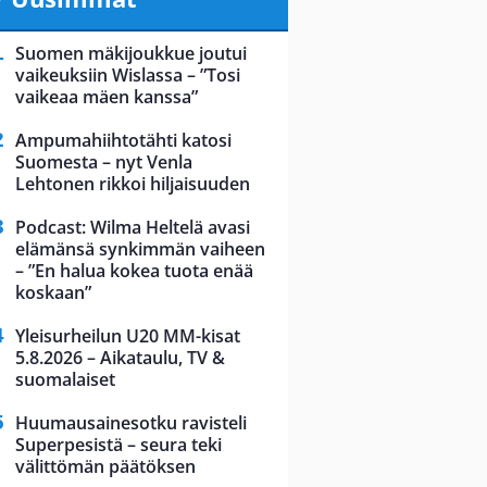
Suomen mäkijoukkue joutui
vaikeuksiin Wislassa – ”Tosi
vaikeaa mäen kanssa”
Ampumahiihtotähti katosi
Suomesta – nyt Venla
Lehtonen rikkoi hiljaisuuden
Podcast: Wilma Heltelä avasi
elämänsä synkimmän vaiheen
– ”En halua kokea tuota enää
koskaan”
Yleisurheilun U20 MM-kisat
5.8.2026 – Aikataulu, TV &
suomalaiset
Huumausainesotku ravisteli
Superpesistä – seura teki
välittömän päätöksen