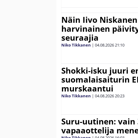
Näin Iivo Niskanen 
harvinainen päivity
seuraajia
Niko Tikkanen
|
04.08.2026
21:10
Shokki-isku juuri e
suomalaisaiturin 
murskaantui
Niko Tikkanen
|
04.08.2026
20:23
Suru-uutinen: vain
vapaaottelija mene
Niko Tikkanen
|
04.08.2026
16:03