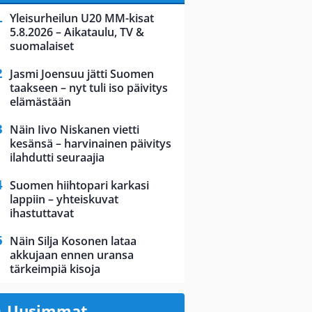
Yleisurheilun U20 MM-kisat
5.8.2026 – Aikataulu, TV &
suomalaiset
Jasmi Joensuu jätti Suomen
taakseen – nyt tuli iso päivitys
elämästään
Näin Iivo Niskanen vietti
kesänsä – harvinainen päivitys
ilahdutti seuraajia
Suomen hiihtopari karkasi
lappiin – yhteiskuvat
ihastuttavat
Näin Silja Kosonen lataa
akkujaan ennen uransa
tärkeimpiä kisoja
Uusimmat