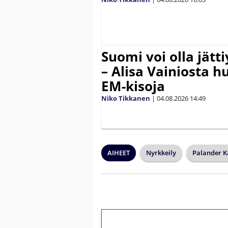
Suomi voi olla jätt
– Alisa Vainiosta h
EM-kisoja
Niko Tikkanen
|
04.08.2026
14:49
AIHEET
Nyrkkeily
Palander K