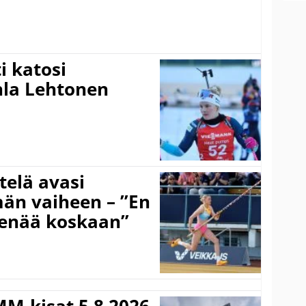
 katosi
nla Lehtonen
telä avasi
än vaiheen – ”En
 enää koskaan”