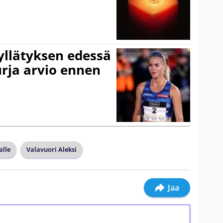
iyllätyksen edessä
urja arvio ennen
alle
Valavuori Aleksi
Jaa