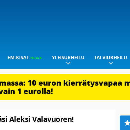
EM-KISAT
YLEISURHEILU
TALVIURHEILU
10.-16.8.
imassa: 10 euron kierrätysvapaa 
vain 1 eurolla!
si Aleksi Valavuoren!