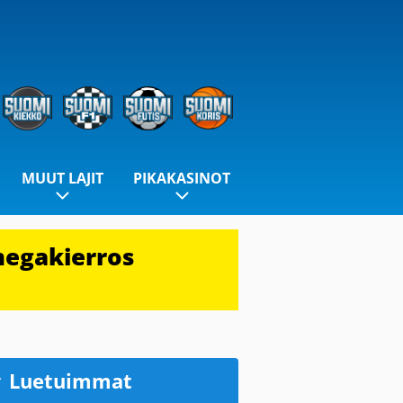
MUUT LAJIT
PIKAKASINOT
megakierros
Luetuimmat