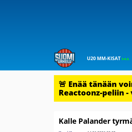
U20 MM-KISAT
5-9.8.
🚨 Enää tänään vo
Reactoonz-peliin - 
Kalle Palander tyrmä