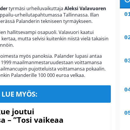
nder
tyrmäsi urheiluvaikuttaja
Aleksi Valavuoren
ppailu-urheilutapahtumassa Tallinnassa. Illan
a erässä Palanderin tekniseen tyrmäykseen.
tien hallitsevampi osapuoli. Valavuori kaatui
ertaa, mutta selvisi kuitenkin niistä vielä takaisin
ännöin.
 toimesta myös panoksia. Palander lupasi antaa
en 1999 maailmanmestaruudestaan voittamansa
ailmancupin pujotteluista voittamansa pokaalin.
nkin Palanderille 100 000 euroa velkaa.
LUE MYÖS:
ue joutui
a – ”Tosi vaikeaa