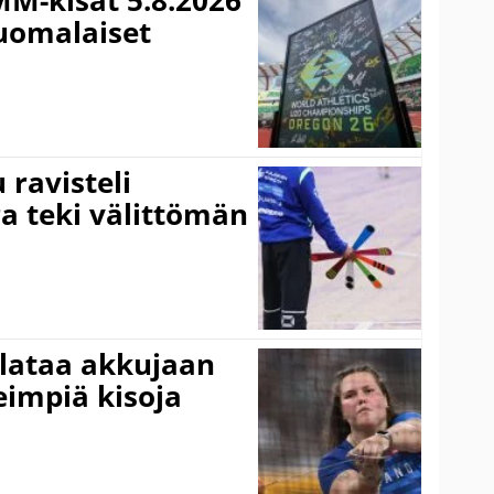
MM-kisat 5.8.2026
suomalaiset
ravisteli
ra teki välittömän
 lataa akkujaan
impiä kisoja