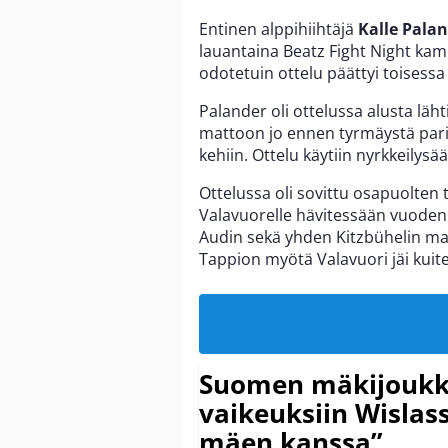
Entinen alppihiihtäjä
Kalle Pala
lauantaina Beatz Fight Night kam
odotetuin ottelu päättyi toisess
Palander oli ottelussa alusta läh
mattoon jo ennen tyrmäystä pari k
kehiin. Ottelu käytiin nyrkkeilysä
Ottelussa oli sovittu osapuolten
Valavuorelle hävitessään vuod
Audin sekä yhden Kitzbühelin ma
Tappion myötä Valavuori jäi kuite
Suomen mäkijoukk
vaikeuksiin Wislass
mäen kanssa”