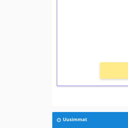
1€ = 10€ arvosta 
kierrätystä!
Talleta 1€
Saat heti 50 ilmaiskierr
kierros)!
Ei kierrätysvaatimusta!
Uusimmat