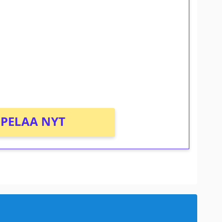
ilmaiskierroksia ilman
osta Tuohi 1000 -peliin (arvo 0,20€ per
PELAA NYT