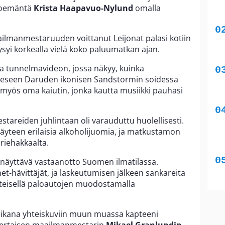
ntoemäntä
Krista Haapavuo-Nylund
omalla
lmanmestaruuden voittanut Leijonat palasi kotiin
yi korkealla vielä koko paluumatkan ajan.
a tunnelmavideon, jossa näkyy, kuinka
eseen Daruden ikonisen Sandstormin soidessa
a myös oma kaiutin, jonka kautta musiikki pauhasi
stareiden juhlintaan oli varauduttu huolellisesti.
täyteen erilaisia alkoholijuomia, ja matkustamon
 riehakkaalta.
näyttävä vastaanotto Suomen ilmatilassa.
et-hävittäjät, ja laskeutumisen jälkeen sankareita
nteisellä paloautojen muodostamalla
ikana yhteiskuviin muun muassa kapteeni