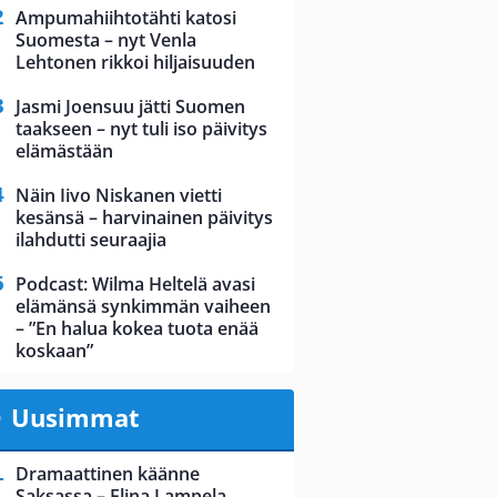
Ampumahiihtotähti katosi
Suomesta – nyt Venla
Lehtonen rikkoi hiljaisuuden
Jasmi Joensuu jätti Suomen
taakseen – nyt tuli iso päivitys
elämästään
Näin Iivo Niskanen vietti
kesänsä – harvinainen päivitys
ilahdutti seuraajia
Podcast: Wilma Heltelä avasi
elämänsä synkimmän vaiheen
– ”En halua kokea tuota enää
koskaan”
Uusimmat
Dramaattinen käänne
Saksassa – Elina Lampela