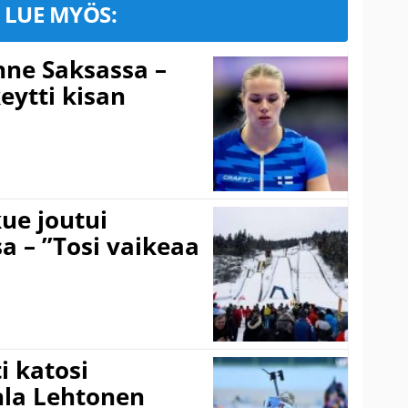
LUE MYÖS:
ne Saksassa –
eytti kisan
ue joutui
a – ”Tosi vaikeaa
 katosi
nla Lehtonen