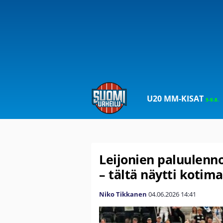
U20 MM-KISAT
5-9.8.
Leijonien paluulennon
– tältä näytti kotim
Niko Tikkanen
04.06.2026
14:41