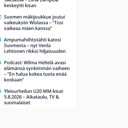
keskeytti kisan
Suomen mäkijoukkue joutui
vaikeuksiin Wislassa – ”Tosi
vaikeaa mäen kanssa”
Ampumahiihtotähti katosi
Suomesta – nyt Venla
Lehtonen rikkoi hiljaisuuden
Podcast: Wilma Heltelä avasi
elämänsä synkimmän vaiheen
– ”En halua kokea tuota enää
koskaan”
Yleisurheilun U20 MM-kisat
5.8.2026 – Aikataulu, TV &
suomalaiset