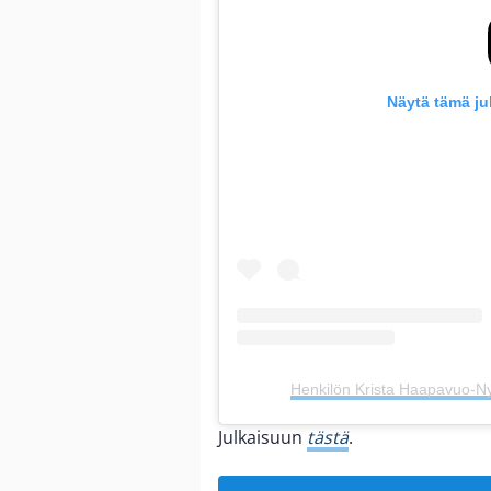
Näytä tämä ju
Henkilön Krista Haapavuo-Ny
Julkaisuun
tästä
.