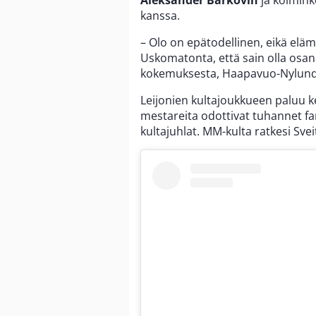
Aleksander Barkovin
ja kolmin
kanssa.
– Olo on epätodellinen, eikä eläm
Uskomatonta, että sain olla osan
kokemuksesta, Haapavuo-Nylund k
Leijonien kultajoukkueen paluu 
mestareita odottivat tuhannet fa
kultajuhlat. MM-kulta ratkesi Svei