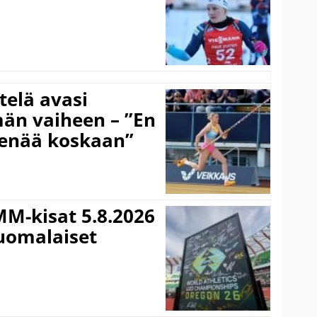
telä avasi
än vaiheen – ”En
 enää koskaan”
MM-kisat 5.8.2026
suomalaiset