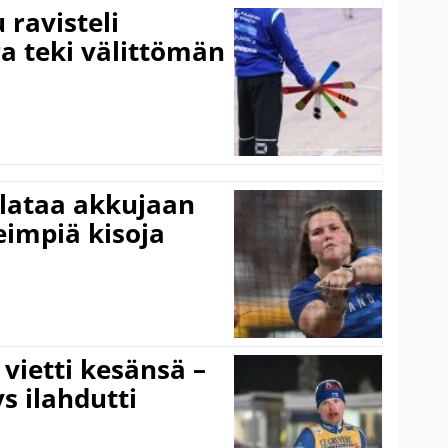
ravisteli
ra teki välittömän
 lataa akkujaan
impiä kisoja
vietti kesänsä –
s ilahdutti