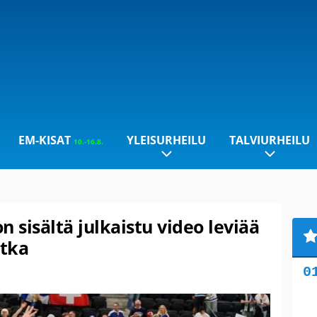
EM-KISAT
YLEISURHEILU
TALVIURHEILU
10.-16.8.
 sisältä julkaistu video leviää
atka