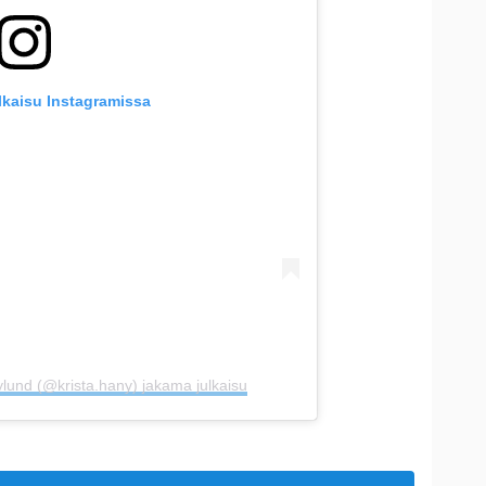
lkaisu Instagramissa
lund (@krista.hany) jakama julkaisu