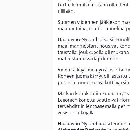
kertoi lennolla mukana ollut le
tilillään
.
Suomen viidennen jääkiekon maai
maanantaina, mutta tunnelma pys
Haapavuo-Nylund julkaisi lennolt
maailmanmestarit nousivat kone
taustalla. Joukkueella oli mukan
matkustamossa läpi lennon.
Videolta käy ilmi myös se, että me
Koneen juomakärryt oli lastattu 
puolella tunnelma vaikutti varsin
Matkan kohokohtiin kuului myös 
Leijonien konetta saattoivat Horn
tervehdittiin lentoasemalla peri
vesisuihkukujalla.
Haapavuo-Nylund pääsi lennon a