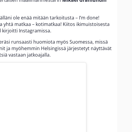
kertaisen maailmanmestarin
Mikael Granlundin
älläni ole enää mitään tarkoitusta – I’m done!
a yhtä matkaa – kotimatkaa! Kiitos ikimuistoisesta
irjoitti Instagramissa.
keräsi runsaasti huomiota myös Suomessa, missä
nit ja myöhemmin Helsingissä järjestetyt näyttävät
tsiä vastaan jatkoajalla.