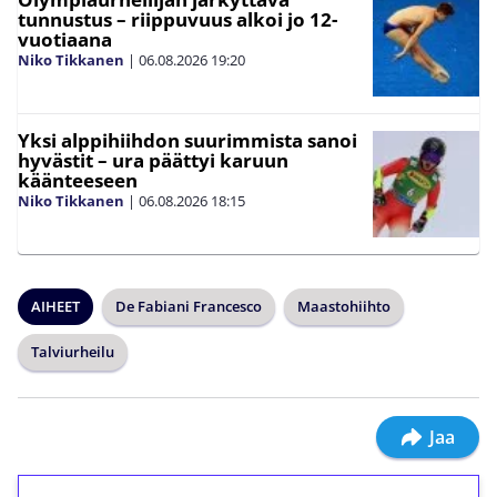
tunnustus – riippuvuus alkoi jo 12-
vuotiaana
Niko Tikkanen
|
06.08.2026
19:20
Yksi alppihiihdon suurimmista sanoi
hyvästit – ura päättyi karuun
käänteeseen
Niko Tikkanen
|
06.08.2026
18:15
AIHEET
De Fabiani Francesco
Maastohiihto
Talviurheilu
Jaa