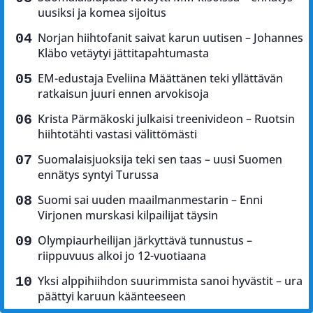
uusiksi ja komea sijoitus
Norjan hiihtofanit saivat karun uutisen – Johannes
Kläbo vetäytyi jättitapahtumasta
EM-edustaja Eveliina Määttänen teki yllättävän
ratkaisun juuri ennen arvokisoja
Krista Pärmäkoski julkaisi treenivideon – Ruotsin
hiihtotähti vastasi välittömästi
Suomalaisjuoksija teki sen taas – uusi Suomen
ennätys syntyi Turussa
Suomi sai uuden maailmanmestarin – Enni
Virjonen murskasi kilpailijat täysin
Olympiaurheilijan järkyttävä tunnustus –
riippuvuus alkoi jo 12-vuotiaana
Yksi alppihiihdon suurimmista sanoi hyvästit – ura
päättyi karuun käänteeseen