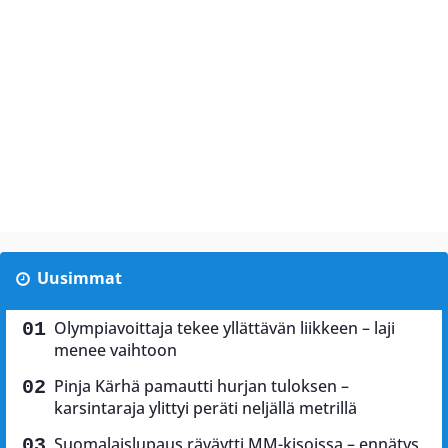
Uusimmat
Olympiavoittaja tekee yllättävän liikkeen – laji
menee vaihtoon
Pinja Kärhä pamautti hurjan tuloksen –
karsintaraja ylittyi peräti neljällä metrillä
Suomalaislupaus räväytti MM-kisoissa – ennätys