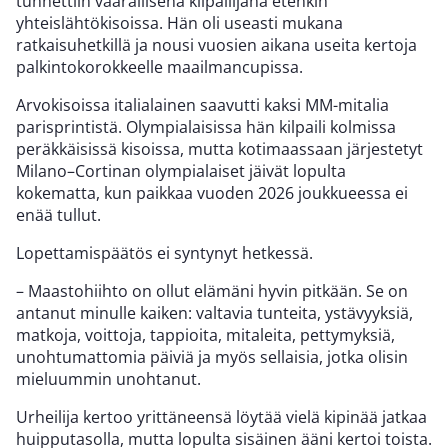
tunnettiin vaarallisena kilpailijana etenkin
yhteislähtökisoissa. Hän oli useasti mukana
ratkaisuhetkillä ja nousi vuosien aikana useita kertoja
palkintokorokkeelle maailmancupissa.
Arvokisoissa italialainen saavutti kaksi MM-mitalia
parisprintistä. Olympialaisissa hän kilpaili kolmissa
peräkkäisissä kisoissa, mutta kotimaassaan järjestetyt
Milano–Cortinan olympialaiset jäivät lopulta
kokematta, kun paikkaa vuoden 2026 joukkueessa ei
enää tullut.
Lopettamispäätös ei syntynyt hetkessä.
– Maastohiihto on ollut elämäni hyvin pitkään. Se on
antanut minulle kaiken: valtavia tunteita, ystävyyksiä,
matkoja, voittoja, tappioita, mitaleita, pettymyksiä,
unohtumattomia päiviä ja myös sellaisia, jotka olisin
mieluummin unohtanut.
Urheilija kertoo yrittäneensä löytää vielä kipinää jatkaa
huipputasolla, mutta lopulta sisäinen ääni kertoi toista.