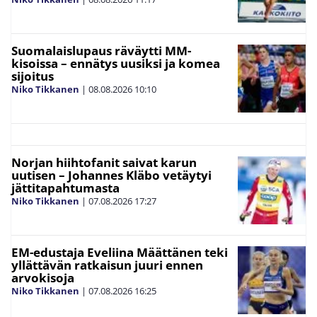
Suomalaislupaus räväytti MM-
kisoissa – ennätys uusiksi ja komea
sijoitus
Niko Tikkanen
|
08.08.2026
10:10
Norjan hiihtofanit saivat karun
uutisen – Johannes Kläbo vetäytyi
jättitapahtumasta
Niko Tikkanen
|
07.08.2026
17:27
EM-edustaja Eveliina Määttänen teki
yllättävän ratkaisun juuri ennen
arvokisoja
Niko Tikkanen
|
07.08.2026
16:25