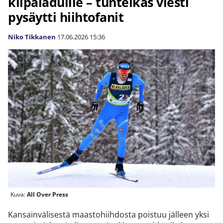
kilpaladuille – tunteikas viesti
pysäytti hiihtofanit
Niko Tikkanen
17.06.2026
15:36
Kuva:
All Over Press
Kansainvälisestä maastohiihdosta poistuu jälleen yksi