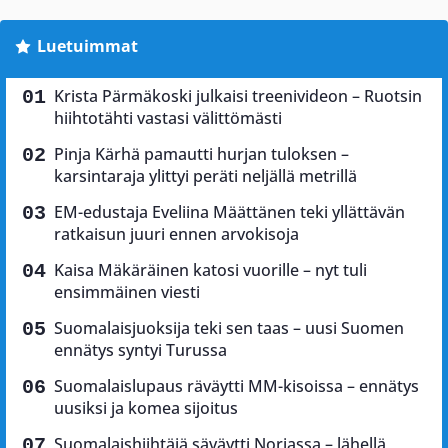
Luetuimmat
Krista Pärmäkoski julkaisi treenivideon – Ruotsin
hiihtotähti vastasi välittömästi
Pinja Kärhä pamautti hurjan tuloksen –
karsintaraja ylittyi peräti neljällä metrillä
EM-edustaja Eveliina Määttänen teki yllättävän
ratkaisun juuri ennen arvokisoja
Kaisa Mäkäräinen katosi vuorille – nyt tuli
ensimmäinen viesti
Suomalaisjuoksija teki sen taas – uusi Suomen
ennätys syntyi Turussa
Suomalaislupaus räväytti MM-kisoissa – ennätys
uusiksi ja komea sijoitus
Suomalaishiihtäjä säväytti Norjassa – lähellä