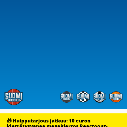
🎁 Huipputarjous jatkuu: 10 euron
kierrätysvapaa megakierros Reactoonz-