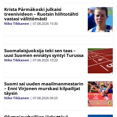
Krista Pärmäkoski julkaisi
treenivideon – Ruotsin hiihtotähti
vastasi välittömästi
Niko Tikkanen
|
07.08.2026
15:30
Suomalaisjuoksija teki sen taas –
uusi Suomen ennätys syntyi Turussa
Niko Tikkanen
|
07.08.2026
10:20
Suomi sai uuden maailmanmestarin
– Enni Virjonen murskasi kilpailijat
täysin
Niko Tikkanen
|
07.08.2026
09:25
Olympiaurheilijan järkyttävä