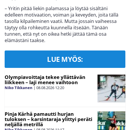
– Yritin pitää liekin palamassa ja löytää sisältäni
edelleen motivaation, voiman ja keveyden, joita tällä
tasolla kilpaileminen vaatii. Mutta jossain vaiheessa
täytyy olla rohkeutta kuunnella itseään. Tänään
tunnen, että nyt on oikea hetki jättää tämä osa
elämästäni taakse.
LUE MYÖS:
Olympiavoittaja tekee yllättävän
liikkeen – laji menee vaihtoon
Niko Tikkanen
|
08.08.2026
12:20
Pinja Kärhä pamautti hurjan
tuloksen – karsintaraja ylittyi peräti
neljällä metrillä
Niko Tikkanen
|
08.08.2026
11:17