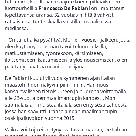
tuttu nimi, kun Italian maajoukkueen pitkäaikainen
luottourheilija
Francesco De Fabiani
on ilmoittanut
lopettavansa uransa. 32-vuotias hiihtäjä vahvisti
ratkaisunsa tunteikkaalla viestillä sosiaalisessa
mediassa.
– On tullut aika pysähtyä. Monien vuosien jälkeen, jotka
olen käyttänyt unelman tavoitteluun suksilla,
matkustamiseen, työntekoon, kärsimiseen,
iloitsemiseen, kaatumiseen ja ylös nousemiseen, olen
päättänyt päättää urani urheilijana.
De Fabiani kuului yli vuosikymmenen ajan Italian
maastohiihdon näkyvimpiin nimiin. Hän nousi
kansainväliseen tietoisuuteen jo nuorena voittamalla
alle 23-vuotiaiden maailmancupin kahdesti. Moni
suomalaisfani muistaa italialaisen erityisesti Lahdesta,
jossa hän saavutti uransa ainoan maailmancupin
osakilpailuvoiton vuonna 2015.
Vaikka voittoja ei kertynyt valtavaa määrää, De Fabiani