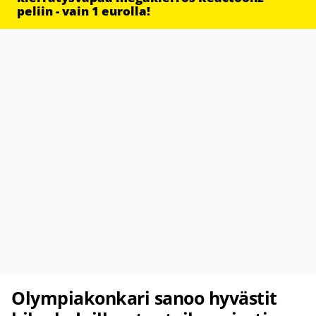
peliin - vain 1 eurolla!
Olympiakonkari sanoo hyvästit