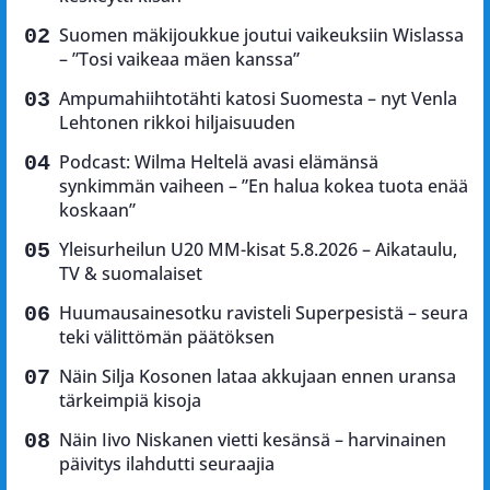
Suomen mäkijoukkue joutui vaikeuksiin Wislassa
– ”Tosi vaikeaa mäen kanssa”
Ampumahiihtotähti katosi Suomesta – nyt Venla
Lehtonen rikkoi hiljaisuuden
Podcast: Wilma Heltelä avasi elämänsä
synkimmän vaiheen – ”En halua kokea tuota enää
koskaan”
Yleisurheilun U20 MM-kisat 5.8.2026 – Aikataulu,
TV & suomalaiset
Huumausainesotku ravisteli Superpesistä – seura
teki välittömän päätöksen
Näin Silja Kosonen lataa akkujaan ennen uransa
tärkeimpiä kisoja
Näin Iivo Niskanen vietti kesänsä – harvinainen
päivitys ilahdutti seuraajia