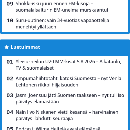
Shokki-isku juuri ennen EM-kisoja –
suomalaisaiturin EM-unelma murskaantui
Suru-uutinen: vain 34-vuotias vapaaottelija
menehtyi yllättäen
Luetuimmat
Yleisurheilun U20 MM-kisat 5.8.2026 – Aikataulu,
TV & suomalaiset
Ampumahiihtotähti katosi Suomesta – nyt Venla
Lehtonen rikkoi hiljaisuuden
Jasmi Joensuu jätti Suomen taakseen – nyt tuli iso
päivitys elämästään
Näin Iivo Niskanen vietti kesänsä – harvinainen
päivitys ilahdutti seuraajia
Podcast: Wilma Heltelä avasi elämänsä