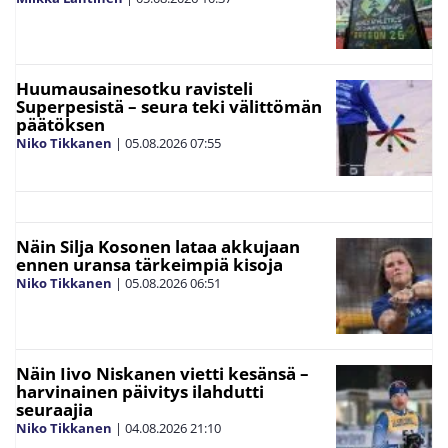
Huumausainesotku ravisteli
Superpesistä – seura teki välittömän
päätöksen
Niko Tikkanen
|
05.08.2026
07:55
Näin Silja Kosonen lataa akkujaan
ennen uransa tärkeimpiä kisoja
Niko Tikkanen
|
05.08.2026
06:51
Näin Iivo Niskanen vietti kesänsä –
harvinainen päivitys ilahdutti
seuraajia
Niko Tikkanen
|
04.08.2026
21:10