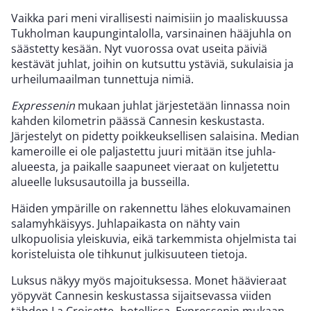
Vaikka pari meni virallisesti naimisiin jo maaliskuussa
Tukholman kaupungintalolla, varsinainen hääjuhla on
säästetty kesään. Nyt vuorossa ovat useita päiviä
kestävät juhlat, joihin on kutsuttu ystäviä, sukulaisia ja
urheilumaailman tunnettuja nimiä.
Expressenin
mukaan juhlat järjestetään linnassa noin
kahden kilometrin päässä Cannesin keskustasta.
Järjestelyt on pidetty poikkeuksellisen salaisina. Median
kameroille ei ole paljastettu juuri mitään itse juhla-
alueesta, ja paikalle saapuneet vieraat on kuljetettu
alueelle luksusautoilla ja busseilla.
Häiden ympärille on rakennettu lähes elokuvamainen
salamyhkäisyys. Juhlapaikasta on nähty vain
ulkopuolisia yleiskuvia, eikä tarkemmista ohjelmista tai
koristeluista ole tihkunut julkisuuteen tietoja.
Luksus näkyy myös majoituksessa. Monet häävieraat
yöpyvät Cannesin keskustassa sijaitsevassa viiden
tähden La Croisette -hotellissa. Expressenin mukaan