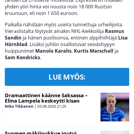
yhden yön hinta voi nousta noin 18 000 Ruotsin
kruunuun, eli noin 1 650 euroon.
Paikalla nähdään myös useita tunnettuja urheilijoita.
Vieraslistalta löytyvät ainakin NHL-kiekkoilija
Rasmus
Sandin
ja hänen puolisonsa, entinen alppihiihtäjä
Lisa
Hörnblad
. Lisäksi juhliin osallistuvat seiväshypyn
huippunimet
Manolo Karalis
,
Kurtis Marschall
ja
Sam Kendricks
.
LUE MYÖS:
Dramaattinen käänne Saksassa –
Elina Lampela keskeytti kisan
Niko Tikkanen
|
05.08.2026
21:29
Suomen mäkijoukkue joutui