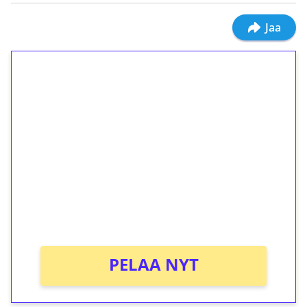
Jaa
1€ = 10€ arvosta
ilmaiskierroksia ilman
kierrätystä!
Talleta 1€
Saat heti 50 ilmaiskierrosta Tuohi 1000 -
peliin (arvo 0,20€ per kierros)!
Ei kierrätysvaatimusta!
PELAA NYT