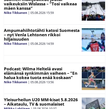
vaikeuksiin Wislassa – ”Tosi vaikeaa
mäen kanssa”
Niko Tikkanen
|
05.08.2026
15:59
Ampumahiihtotähti katosi Suomesta
– nyt Venla Lehtonen rikkoi
hiljaisuuden
Niko Tikkanen
|
05.08.2026
14:59
Podcast: Wilma Heltelä avasi
elämänsä synkimmän vaiheen – ”En
halua kokea tuota enää koskaan”
Niko Tikkanen
|
05.08.2026
13:56
Yleisurheilun U20 MM-kisat 5.8.2026
– Aikataulu, TV & suomalaiset
Miikka Lahtinen
|
05.08.2026
10:37