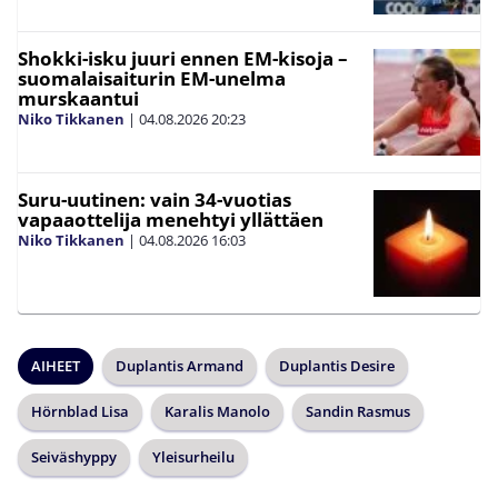
Shokki-isku juuri ennen EM-kisoja –
suomalaisaiturin EM-unelma
murskaantui
Niko Tikkanen
|
04.08.2026
20:23
Suru-uutinen: vain 34-vuotias
vapaaottelija menehtyi yllättäen
Niko Tikkanen
|
04.08.2026
16:03
AIHEET
Duplantis Armand
Duplantis Desire
Hörnblad Lisa
Karalis Manolo
Sandin Rasmus
Seiväshyppy
Yleisurheilu