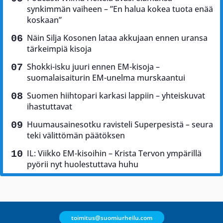
synkimmän vaiheen – ”En halua kokea tuota enää
koskaan”
Näin Silja Kosonen lataa akkujaan ennen uransa
tärkeimpiä kisoja
Shokki-isku juuri ennen EM-kisoja –
suomalaisaiturin EM-unelma murskaantui
Suomen hiihtopari karkasi lappiin – yhteiskuvat
ihastuttavat
Huumausainesotku ravisteli Superpesistä – seura
teki välittömän päätöksen
IL: Viikko EM-kisoihin – Krista Tervon ympärillä
pyörii nyt huolestuttava huhu
toimitus@suomiurheilu.com