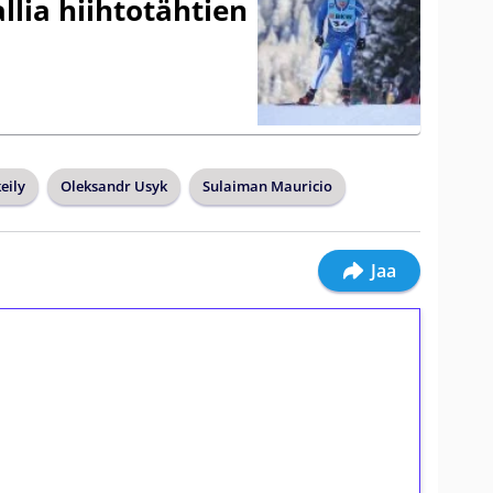
allia hiihtotähtien
eily
Oleksandr Usyk
Sulaiman Mauricio
Jaa
ilmaiskierroksia ilman
osta Tuohi 1000 -peliin (arvo 0,20€ per