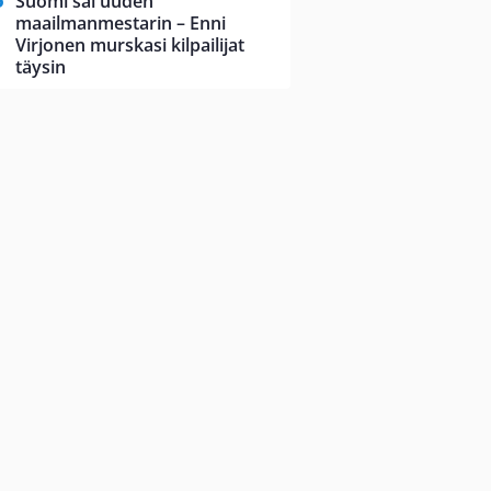
Suomi sai uuden
maailmanmestarin – Enni
Virjonen murskasi kilpailijat
täysin