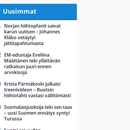
Uusimmat
Norjan hiihtopfanit saivat
karun uutisen – Johannes
Kläbo vetäytyi
jättitapahtumasta
EM-edustaja Eveliina
Määttänen teki yllättävän
ratkaisun juuri ennen
arvokisoja
Krista Pärmäkoski julkaisi
treenivideon – Ruotsin
hiihtotähti vastasi välittömästi
Suomalaisjuoksija teki sen taas
– uusi Suomen ennätys syntyi
Turussa