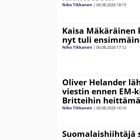
Niko Tikkanen
|
06.08.2026
18:15
Kaisa Mäkäräinen k
nyt tuli ensimmäin
Niko Tikkanen
|
06.08.2026
17:12
Oliver Helander lä
viestin ennen EM-ki
Britteihin heittäm
Niko Tikkanen
|
06.08.2026
16:10
Suomalaishiihtäjä 