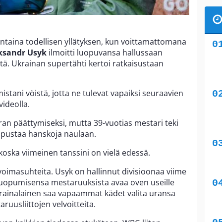
antaina todellisen yllätyksen, kun voittamattomana
ksandr Usyk
ilmoitti luopuvansa hallussaan
ä. Ukrainan supertähti kertoi ratkaisustaan
istani vöistä, jotta ne tulevat vapaiksi seuraavien
videolla.
uran päättymiseksi, mutta 39-vuotias mestari teki
 ripustaa hanskoja naulaan.
 koska viimeinen tanssini on vielä edessä.
voimasuhteita. Usyk on hallinnut divisioonaa viime
 luopumisensa mestaruuksista avaa oven useille
a ukrainalainen saa vapaammat kädet valita uransa
ruusliittojen velvoitteita.