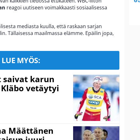
levan kaikkien tiedossa etukäteen. WBC-liiton
an
reagoi uutiseen voimakkaasti sosiaalisessa
lisesta mediasta kuulla, että raskaan sarjan
n. Tällaisessa maailmassa elämme. Epäilin jopa,
LUE MYÖS:
t saivat karun
 Kläbo vetäytyi
ina Määttänen
kaisun juuri