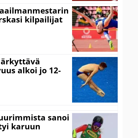
maailmanmestarin
skasi kilpailijat
järkyttävä
uus alkoi jo 12-
suurimmista sanoi
tyi karuun