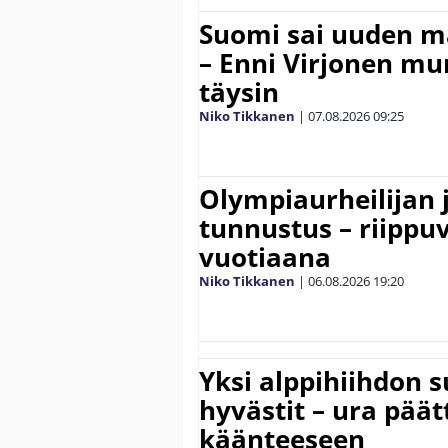
Suomi sai uuden 
– Enni Virjonen mur
täysin
Niko Tikkanen
|
07.08.2026
09:25
Olympiaurheilijan 
tunnustus – riippuv
vuotiaana
Niko Tikkanen
|
06.08.2026
19:20
Yksi alppihiihdon 
hyvästit – ura päät
käänteeseen