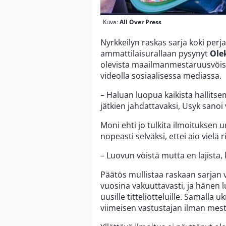
Kuva:
All Over Press
Nyrkkeilyn raskas sarja koki perj
ammattilaisurallaan pysynyt
Ole
olevista maailmanmestaruusvöist
videolla sosiaalisessa mediassa.
– Haluan luopua kaikista hallitsem
jätkien jahdattavaksi, Usyk sanoi 
Moni ehti jo tulkita ilmoituksen 
nopeasti selväksi, ettei aio vielä
– Luovun vöistä mutta en lajista,
Päätös mullistaa raskaan sarjan 
vuosina vakuuttavasti, ja hänen
uusille titteliotteluille. Samall
viimeisen vastustajan ilman mesta