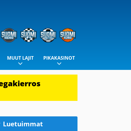
MUUT LAJIT
PIKAKASINOT
egakierros
Luetuimmat