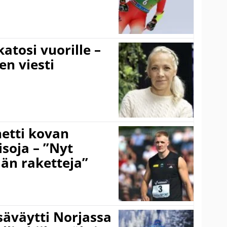
atosi vuorille –
en viesti
hetti kovan
soja – ”Nyt
ään raketteja”
säväytti Norjassa