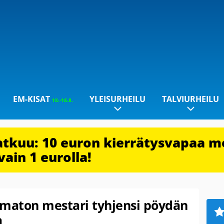
EM-KISAT
YLEISURHEILU
TALVIURHEILU
10.-16.8.
jatkuu: 10 euron kierrätysvapaa m
vain 1 eurolla!
amaton mestari tyhjensi pöydän
a