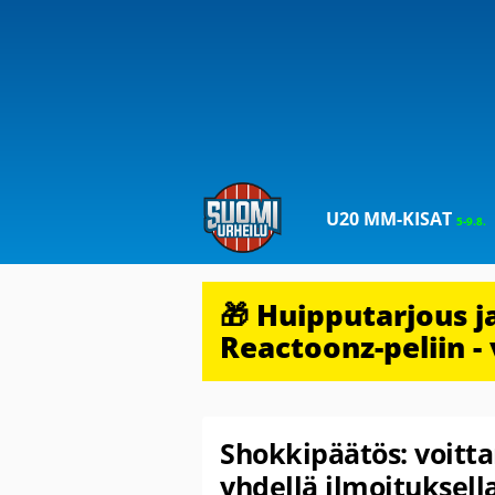
U20 MM-KISAT
5-9.8.
🎁 Huipputarjous 
Reactoonz-peliin - 
Shokkipäätös: voitt
yhdellä ilmoituksell