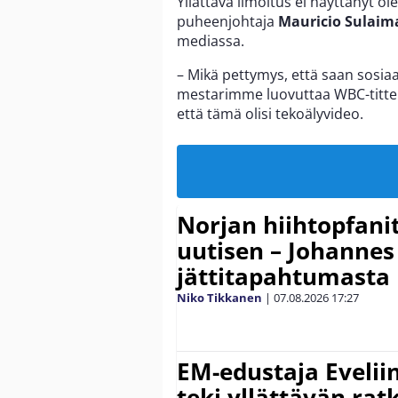
Yllättävä ilmoitus ei näyttänyt o
puheenjohtaja
Mauricio Sulaim
mediassa.
– Mikä pettymys, että saan sosiaa
mestarimme luovuttaa WBC-titteli
että tämä olisi tekoälyvideo.
Norjan hiihtopfani
uutisen – Johannes
jättitapahtumasta
Niko Tikkanen
|
07.08.2026
17:27
EM-edustaja Eveli
teki yllättävän rat