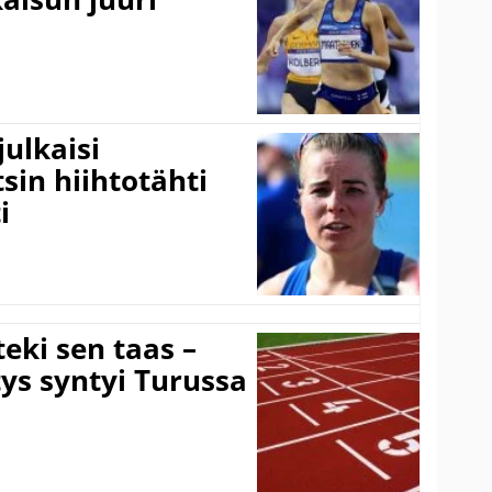
ulkaisi
sin hiihtotähti
i
eki sen taas –
ys syntyi Turussa