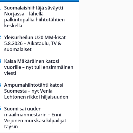
Suomalaishiihtäjä säväytti
Norjassa – lähellä
palkintopallia hiihtotähtien
keskellä
Yleisurheilun U20 MM-kisat
5.8.2026 – Aikataulu, TV &
suomalaiset
Kaisa Mäkäräinen katosi
vuorille – nyt tuli ensimmäinen
viesti
Ampumahiihtotähti katosi
Suomesta – nyt Venla
Lehtonen rikkoi hiljaisuuden
Suomi sai uuden
maailmanmestarin – Enni
Virjonen murskasi kilpailijat
täysin