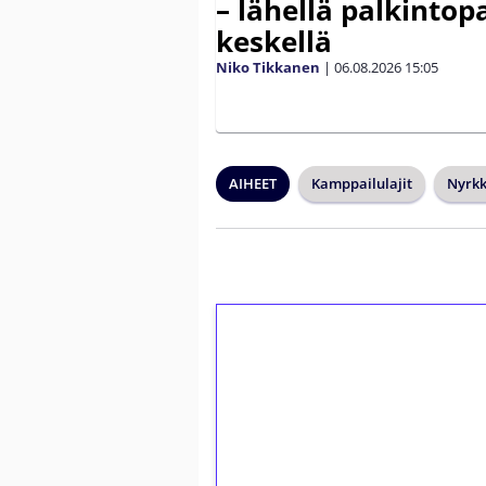
– lähellä palkintop
keskellä
Niko Tikkanen
|
06.08.2026
15:05
AIHEET
Kamppailulajit
Nyrkk
1€ = 10€ arvosta 
kierrätystä!
Talleta 1€
Saat heti 50 ilmaiskierr