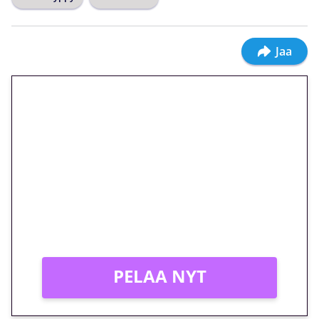
Jaa
🎁 Huipputarjous jatkuu: 10
euron kierrätysvapaa
megakierros Reactoonz-
peliin – vain 1 eurolla!
Peli: Reactoonz
Vain uusille asiakkaille!
PELAA NYT