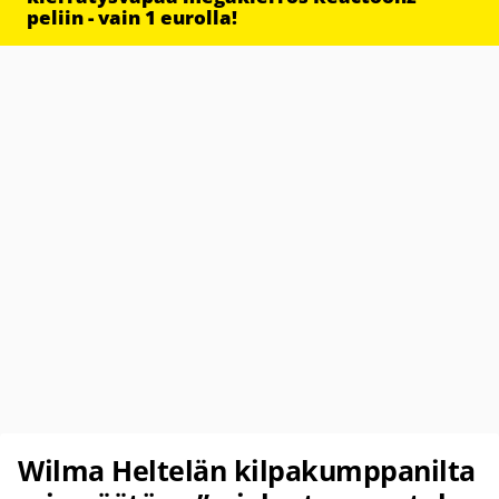
peliin - vain 1 eurolla!
Wilma Heltelän kilpakumppanilta