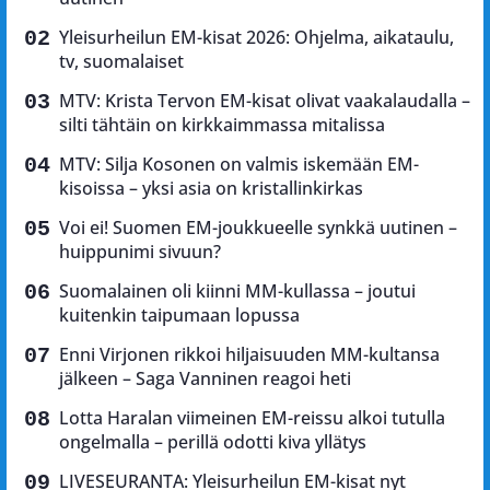
Yleisurheilun EM-kisat 2026: Ohjelma, aikataulu,
tv, suomalaiset
MTV: Krista Tervon EM-kisat olivat vaakalaudalla –
silti tähtäin on kirkkaimmassa mitalissa
MTV: Silja Kosonen on valmis iskemään EM-
kisoissa – yksi asia on kristallinkirkas
Voi ei! Suomen EM-joukkueelle synkkä uutinen –
huippunimi sivuun?
Suomalainen oli kiinni MM-kullassa – joutui
kuitenkin taipumaan lopussa
Enni Virjonen rikkoi hiljaisuuden MM-kultansa
jälkeen – Saga Vanninen reagoi heti
Lotta Haralan viimeinen EM-reissu alkoi tutulla
ongelmalla – perillä odotti kiva yllätys
LIVESEURANTA: Yleisurheilun EM-kisat nyt