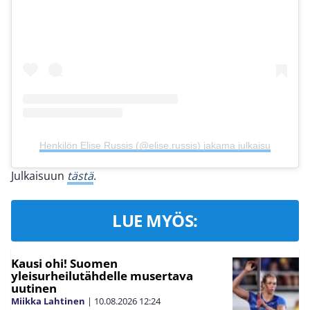
Henkilön Elise Russis (@elise.russis) jakama julkaisu
Julkaisuun
tästä
.
LUE MYÖS:
Kausi ohi! Suomen
yleisurheilutähdelle musertava
uutinen
Miikka Lahtinen
|
10.08.2026
12:24