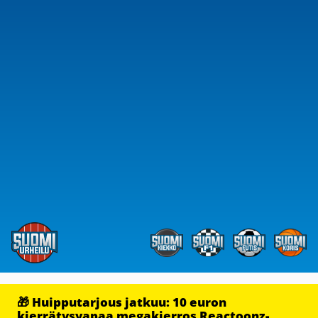
🎁 Huipputarjous jatkuu: 10 euron
kierrätysvapaa megakierros Reactoonz-