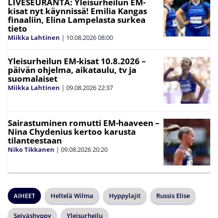
LIVESEURANTA: Yleisurheilun EM-
kisat nyt käynnissä! Emilia Kangas
finaaliin, Elina Lampelasta surkea
tieto
Miikka Lahtinen
|
10.08.2026
08:00
Yleisurheilun EM-kisat 10.8.2026 –
päivän ohjelma, aikataulu, tv ja
suomalaiset
Miikka Lahtinen
|
09.08.2026
22:37
Sairastuminen romutti EM-haaveen –
Nina Chydenius kertoo karusta
tilanteestaan
Niko Tikkanen
|
09.08.2026
20:20
AIHEET
Heltelä Wilma
Hyppylajit
Russis Elise
Seiväshyppy
Yleisurheilu