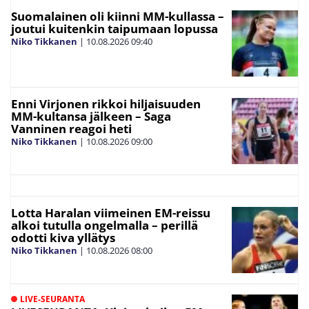
Suomalainen oli kiinni MM-kullassa –
joutui kuitenkin taipumaan lopussa
Niko Tikkanen
|
10.08.2026
09:40
Enni Virjonen rikkoi hiljaisuuden
MM-kultansa jälkeen – Saga
Vanninen reagoi heti
Niko Tikkanen
|
10.08.2026
09:00
Lotta Haralan viimeinen EM-reissu
alkoi tutulla ongelmalla – perillä
odotti kiva yllätys
Niko Tikkanen
|
10.08.2026
08:00
LIVE-SEURANTA