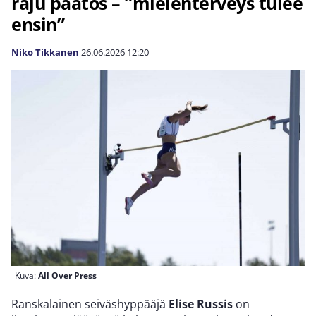
raju päätös – ”mielenterveys tulee
ensin”
Niko Tikkanen
26.06.2026
12:20
Kuva:
All Over Press
Ranskalainen seiväshyppääjä
Elise Russis
on