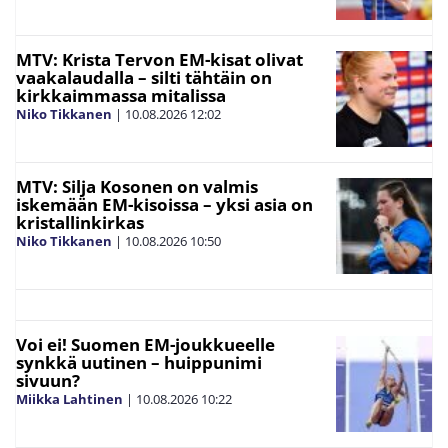
MTV: Krista Tervon EM-kisat olivat
vaakalaudalla – silti tähtäin on
kirkkaimmassa mitalissa
Niko Tikkanen
|
10.08.2026
12:02
MTV: Silja Kosonen on valmis
iskemään EM-kisoissa – yksi asia on
kristallinkirkas
Niko Tikkanen
|
10.08.2026
10:50
Voi ei! Suomen EM-joukkueelle
synkkä uutinen – huippunimi
sivuun?
Miikka Lahtinen
|
10.08.2026
10:22