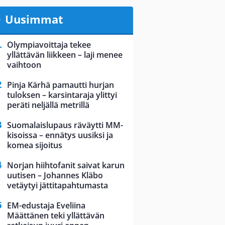
Uusimmat
Olympiavoittaja tekee
yllättävän liikkeen – laji menee
vaihtoon
Pinja Kärhä pamautti hurjan
tuloksen – karsintaraja ylittyi
peräti neljällä metrillä
Suomalaislupaus räväytti MM-
kisoissa – ennätys uusiksi ja
komea sijoitus
Norjan hiihtofanit saivat karun
uutisen – Johannes Kläbo
vetäytyi jättitapahtumasta
EM-edustaja Eveliina
Määttänen teki yllättävän