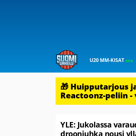
U20 MM-KISAT
5-9.8.
🎁 Huipputarjous 
Reactoonz-peliin - 
YLE: Jukolassa vara
drooniuhka nousi yll