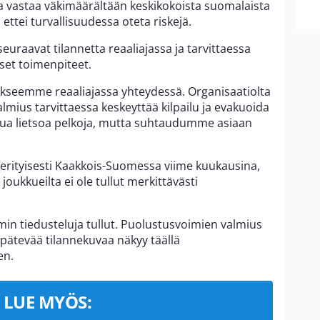
a vastaa väkimäärältään keskikokoista suomalaista
 ettei turvallisuudessa oteta riskejä.
raavat tilannetta reaaliajassa ja tarvittaessa
set toimenpiteet.
ukseemme reaaliajassa yhteydessä. Organisaatiolta
valmius tarvittaessa keskeyttää kilpailu ja evakuoida
ua lietsoa pelkoja, mutta suhtaudumme asiaan
erityisesti Kaakkois-Suomessa viime kuukausina,
joukkueilta ei ole tullut merkittävästi
mmin tiedusteluja tullut. Puolustusvoimien valmius
a pätevää tilannekuvaa näkyy täällä
en.
LUE MYÖS: