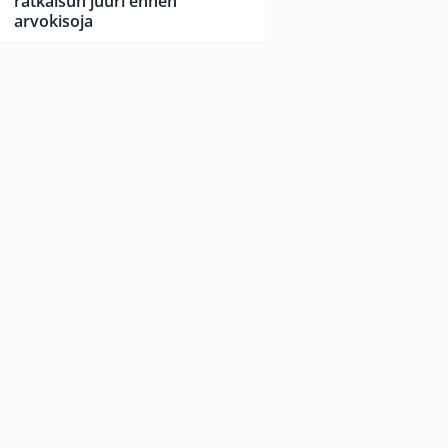
ratkaisun juuri ennen
arvokisoja