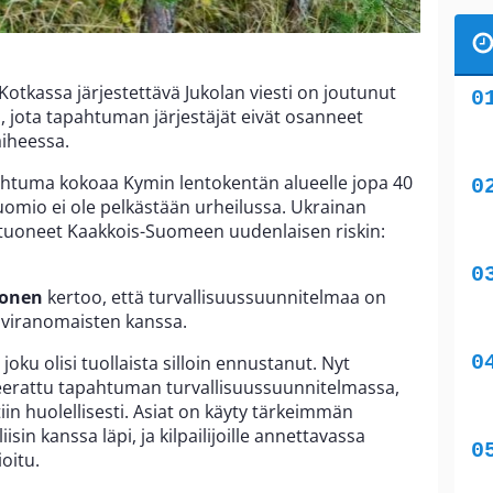
tkassa järjestettävä Jukolan viesti on joutunut
 jota tapahtuman järjestäjät eivät osanneet
aiheessa.
htuma kokoaa Kymin lentokentän alueelle jopa 40
huomio ei ole pelkästään urheilussa. Ukrainan
 tuoneet Kaakkois-Suomeen uudenlaisen riskin:
konen
kertoo, että turvallisuussuunnitelmaa on
 viranomaisten kanssa.
 joku olisi tuollaista silloin ennustanut. Nyt
erattu tapahtuman turvallisuussuunnitelmassa,
ltiin huolellisesti. Asiat on käyty tärkeimmän
in kanssa läpi, ja kilpailijoille annettavassa
oitu.