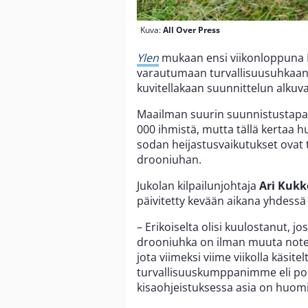
Kuva:
All Over Press
Ylen
mukaan ensi viikonloppuna Ko
varautumaan turvallisuusuhkaan,
kuvitellakaan suunnittelun alkuv
Maailman suurin suunnistustapa
000 ihmistä, mutta tällä kertaa 
sodan heijastusvaikutukset ovat
drooniuhan.
Jukolan kilpailunjohtaja
Ari Kuk
päivitetty kevään aikana yhdessä
– Erikoiselta olisi kuulostanut, jos
drooniuhka on ilman muuta note
jota viimeksi viime viikolla käsite
turvallisuuskumppanimme eli poliis
kisaohjeistuksessa asia on huomi