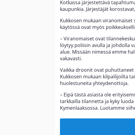
Kotkassa järjestettävä tapahtum
kaupunkia. Järjestäjät korostavat,
Kukkosen mukaan viranomaiset seu
käytössä ovat myös poikkeukselli
– Viranomaiset ovat tilannekesk
löytyy poliisin avulla ja johdolla 
alue. Missään nimessä emme hal
vakavasti.
Vaikka droonit ovat puhuttaneet 
Kukkosen mukaan kilpailijoilta tai 
huolestuneita yhteydenottoja.
– Eipä tästä asiasta ole erityise
tarkkailla tilannetta ja kyky luod
Kymenlaaksossa. Luotamme siih