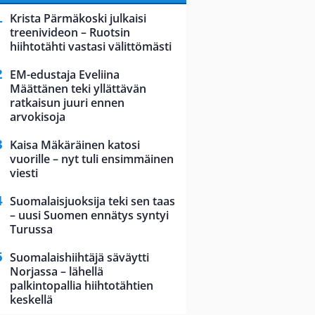
Krista Pärmäkoski julkaisi
treenivideon – Ruotsin
hiihtotähti vastasi välittömästi
EM-edustaja Eveliina
Määttänen teki yllättävän
ratkaisun juuri ennen
arvokisoja
Kaisa Mäkäräinen katosi
vuorille – nyt tuli ensimmäinen
viesti
Suomalaisjuoksija teki sen taas
– uusi Suomen ennätys syntyi
Turussa
Suomalaishiihtäjä säväytti
Norjassa – lähellä
palkintopallia hiihtotähtien
keskellä