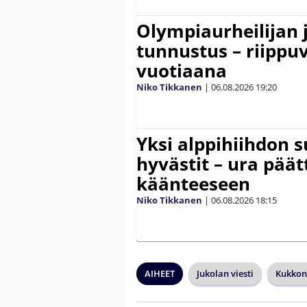
Olympiaurheilijan 
tunnustus – riippuv
vuotiaana
Niko Tikkanen
|
06.08.2026
19:20
Yksi alppihiihdon 
hyvästit – ura päät
käänteeseen
Niko Tikkanen
|
06.08.2026
18:15
AIHEET
Jukolan viesti
Kukkon