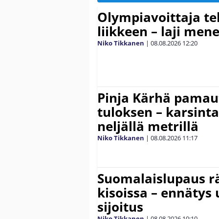
Olympiavoittaja te
liikkeen – laji men
Niko Tikkanen
|
08.08.2026
12:20
Pinja Kärhä pamaut
tuloksen – karsintar
neljällä metrillä
Niko Tikkanen
|
08.08.2026
11:17
Suomalaislupaus r
kisoissa – ennätys
sijoitus
Niko Tikkanen
|
08.08.2026
10:10