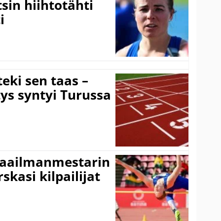
sin hiihtotähti
i
eki sen taas –
ys syntyi Turussa
maailmanmestarin
skasi kilpailijat