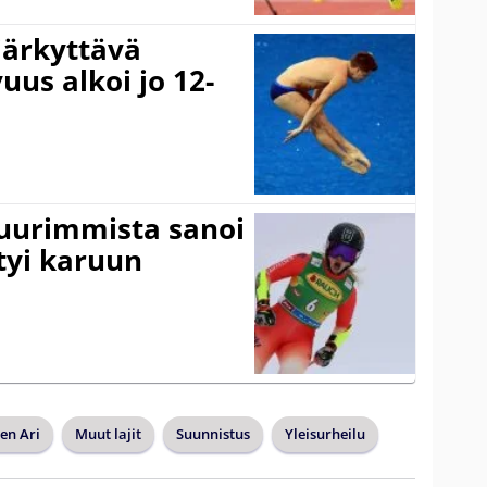
järkyttävä
uus alkoi jo 12-
suurimmista sanoi
tyi karuun
en Ari
Muut lajit
Suunnistus
Yleisurheilu