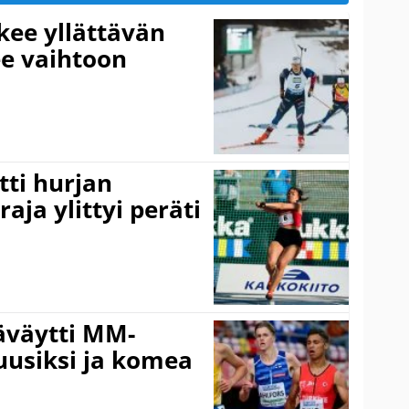
kee yllättävän
ee vaihtoon
ti hurjan
aja ylittyi peräti
äväytti MM-
 uusiksi ja komea