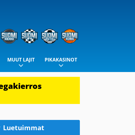
MUUT LAJIT
PIKAKASINOT
egakierros
Luetuimmat