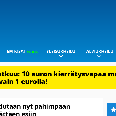
EM-KISAT
YLEISURHEILU
TALVIURHEILU
10.-16.8.
jatkuu: 10 euron kierrätysvapaa m
vain 1 eurolla!
udutaan nyt pahimpaan –
ättäen esiin