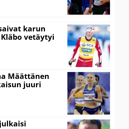
 saivat karun
 Kläbo vetäytyi
ina Määttänen
kaisun juuri
ulkaisi