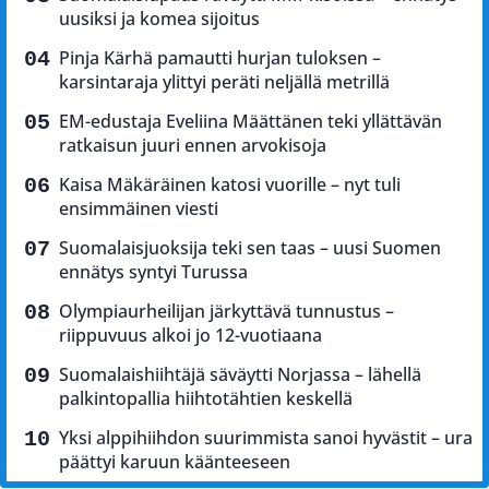
uusiksi ja komea sijoitus
Pinja Kärhä pamautti hurjan tuloksen –
karsintaraja ylittyi peräti neljällä metrillä
EM-edustaja Eveliina Määttänen teki yllättävän
ratkaisun juuri ennen arvokisoja
Kaisa Mäkäräinen katosi vuorille – nyt tuli
ensimmäinen viesti
Suomalaisjuoksija teki sen taas – uusi Suomen
ennätys syntyi Turussa
Olympiaurheilijan järkyttävä tunnustus –
riippuvuus alkoi jo 12-vuotiaana
Suomalaishiihtäjä säväytti Norjassa – lähellä
palkintopallia hiihtotähtien keskellä
Yksi alppihiihdon suurimmista sanoi hyvästit – ura
päättyi karuun käänteeseen