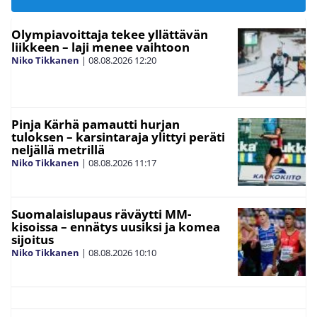
Olympiavoittaja tekee yllättävän
liikkeen – laji menee vaihtoon
Niko Tikkanen
|
08.08.2026
12:20
Pinja Kärhä pamautti hurjan
tuloksen – karsintaraja ylittyi peräti
neljällä metrillä
Niko Tikkanen
|
08.08.2026
11:17
Suomalaislupaus räväytti MM-
kisoissa – ennätys uusiksi ja komea
sijoitus
Niko Tikkanen
|
08.08.2026
10:10