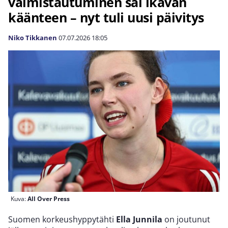
valmistautuminen sai ikävän
käänteen – nyt tuli uusi päivitys
Niko Tikkanen
07.07.2026
18:05
Kuva:
All Over Press
Suomen korkeushyppytähti
Ella Junnila
on joutunut