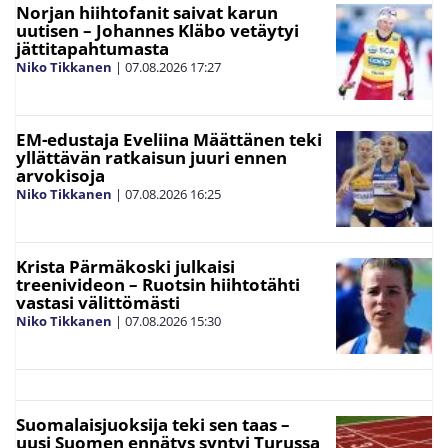
Norjan hiihtofanit saivat karun
uutisen – Johannes Kläbo vetäytyi
jättitapahtumasta
Niko Tikkanen
|
07.08.2026
17:27
EM-edustaja Eveliina Määttänen teki
yllättävän ratkaisun juuri ennen
arvokisoja
Niko Tikkanen
|
07.08.2026
16:25
Krista Pärmäkoski julkaisi
treenivideon – Ruotsin hiihtotähti
vastasi välittömästi
Niko Tikkanen
|
07.08.2026
15:30
Suomalaisjuoksija teki sen taas –
uusi Suomen ennätys syntyi Turussa