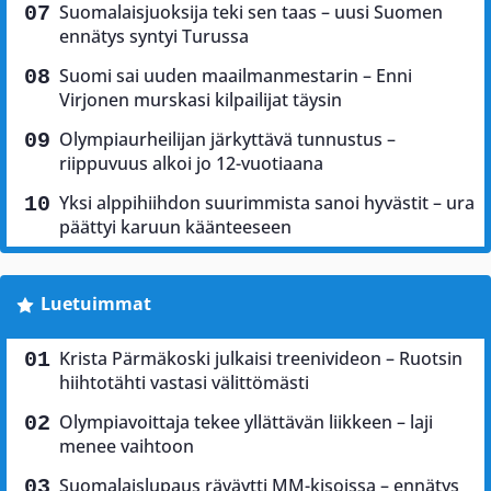
Suomalaisjuoksija teki sen taas – uusi Suomen
ennätys syntyi Turussa
Suomi sai uuden maailmanmestarin – Enni
Virjonen murskasi kilpailijat täysin
Olympiaurheilijan järkyttävä tunnustus –
riippuvuus alkoi jo 12-vuotiaana
Yksi alppihiihdon suurimmista sanoi hyvästit – ura
päättyi karuun käänteeseen
Luetuimmat
Krista Pärmäkoski julkaisi treenivideon – Ruotsin
hiihtotähti vastasi välittömästi
Olympiavoittaja tekee yllättävän liikkeen – laji
menee vaihtoon
Suomalaislupaus räväytti MM-kisoissa – ennätys