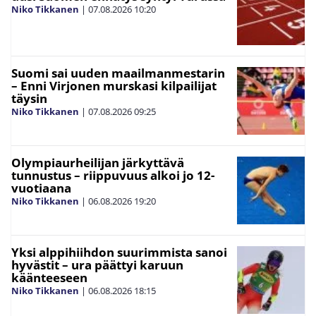
Niko Tikkanen
|
07.08.2026
10:20
Suomi sai uuden maailmanmestarin
– Enni Virjonen murskasi kilpailijat
täysin
Niko Tikkanen
|
07.08.2026
09:25
Olympiaurheilijan järkyttävä
tunnustus – riippuvuus alkoi jo 12-
vuotiaana
Niko Tikkanen
|
06.08.2026
19:20
Yksi alppihiihdon suurimmista sanoi
hyvästit – ura päättyi karuun
käänteeseen
Niko Tikkanen
|
06.08.2026
18:15