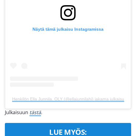
Näytä tämä julkaisu Instagramissa
Henkilön Ella Junnila, OLY (@ellajunnilahj) jakama julkaisu
Julkaisuun
tästä
.
LUE MYÖS: