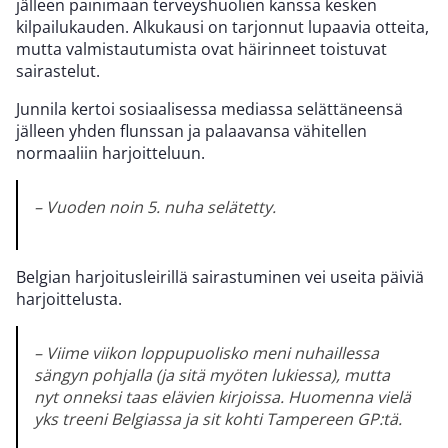
jälleen painimaan terveyshuolien kanssa kesken
kilpailukauden. Alkukausi on tarjonnut lupaavia otteita,
mutta valmistautumista ovat häirinneet toistuvat
sairastelut.
Junnila kertoi sosiaalisessa mediassa selättäneensä
jälleen yhden flunssan ja palaavansa vähitellen
normaaliin harjoitteluun.
– Vuoden noin 5. nuha selätetty.
Belgian harjoitusleirillä sairastuminen vei useita päiviä
harjoittelusta.
– Viime viikon loppupuolisko meni nuhaillessa
sängyn pohjalla (ja sitä myöten lukiessa), mutta
nyt onneksi taas elävien kirjoissa. Huomenna vielä
yks treeni Belgiassa ja sit kohti Tampereen GP:tä.