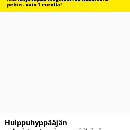
peliin - vain 1 eurolla!
Huippuhyppääjän