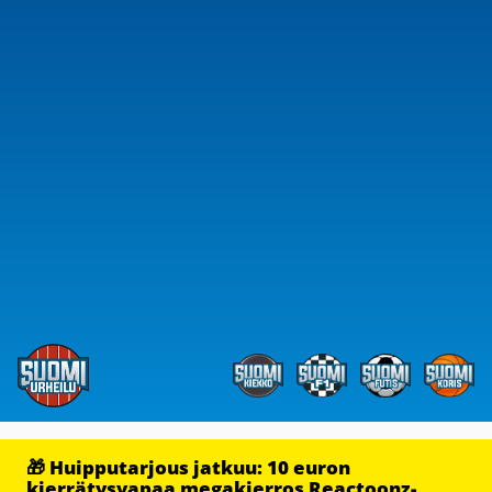
🎁 Huipputarjous jatkuu: 10 euron
kierrätysvapaa megakierros Reactoonz-