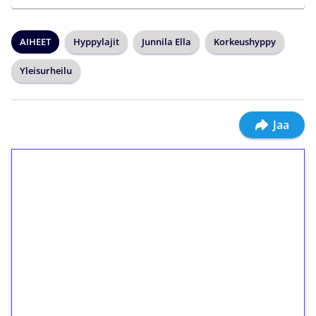
AIHEET
Hyppylajit
Junnila Ella
Korkeushyppy
Yleisurheilu
Jaa
1€ = 10€ arvosta
ilmaiskierroksia ilman
kierrätystä!
Talleta 1€
Saat heti 50 ilmaiskierrosta Tuohi 1000 -
peliin (arvo 0,20€ per kierros)!