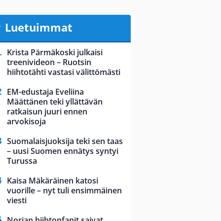
Luetuimmat
Krista Pärmäkoski julkaisi
treenivideon – Ruotsin
hiihtotähti vastasi välittömästi
EM-edustaja Eveliina
Määttänen teki yllättävän
ratkaisun juuri ennen
arvokisoja
Suomalaisjuoksija teki sen taas
– uusi Suomen ennätys syntyi
Turussa
Kaisa Mäkäräinen katosi
vuorille – nyt tuli ensimmäinen
viesti
Norjan hiihtopfanit saivat