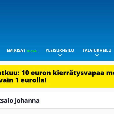
EM-KISAT
YLEISURHEILU
TALVIURHEILU
10.-16.8.
jatkuu: 10 euron kierrätysvapaa m
vain 1 eurolla!
atsalo Johanna