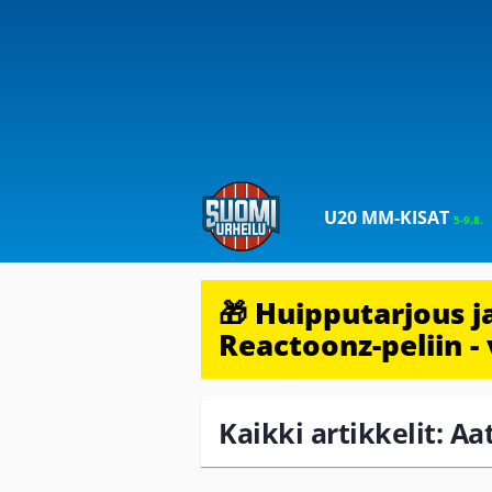
U20 MM-KISAT
5-9.8.
🎁 Huipputarjous 
Reactoonz-peliin - 
Kaikki artikkelit: A