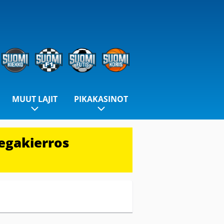
MUUT LAJIT
PIKAKASINOT
egakierros