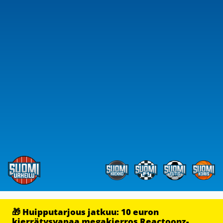
🎁 Huipputarjous jatkuu: 10 euron
kierrätysvapaa megakierros Reactoonz-