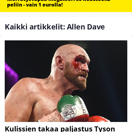
peliin - vain 1 eurolla!
Kaikki artikkelit: Allen Dave
Kulissien takaa paljastus Tyson