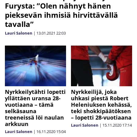
Furysta: ”Olen nähnyt hänen
pieksevän ihmisiä hirvittävällä
tavalla”
Lauri Salonen
|
13.01.2021
22:03
Nyrkkeilytähti lopetti
Nyrkkeilijä, joka
yllättäen uransa 28-
uhkasi piestä Robert
vuotiaana – tämä
Heleniuksen kehässä,
selkäsauna
teki shokkipäätöksen
treeneissä löi naulan
– lopetti 28-vuotiaana
arkkuun
Lauri Salonen
|
15.11.2020
17:14
Lauri Salonen
|
16.11.2020
15:04