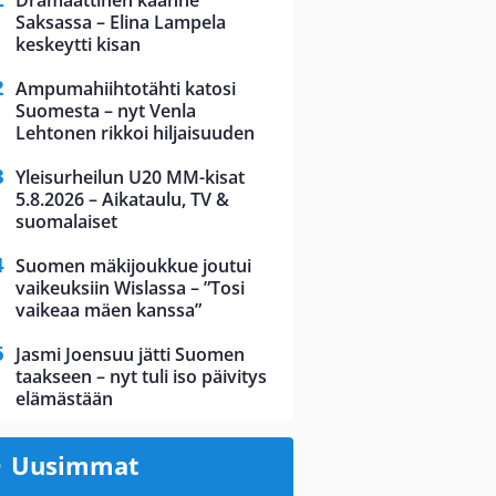
Dramaattinen käänne
Saksassa – Elina Lampela
keskeytti kisan
Ampumahiihtotähti katosi
Suomesta – nyt Venla
Lehtonen rikkoi hiljaisuuden
Yleisurheilun U20 MM-kisat
5.8.2026 – Aikataulu, TV &
suomalaiset
Suomen mäkijoukkue joutui
vaikeuksiin Wislassa – ”Tosi
vaikeaa mäen kanssa”
Jasmi Joensuu jätti Suomen
taakseen – nyt tuli iso päivitys
elämästään
Uusimmat