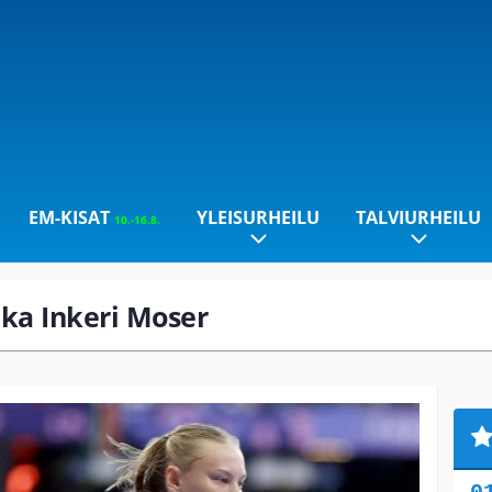
EM-KISAT
YLEISURHEILU
TALVIURHEILU
10.-16.8.
lika Inkeri Moser