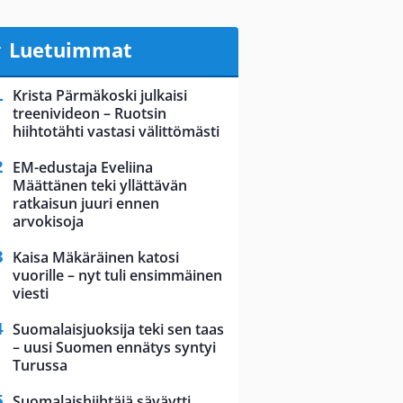
Luetuimmat
Krista Pärmäkoski julkaisi
treenivideon – Ruotsin
hiihtotähti vastasi välittömästi
EM-edustaja Eveliina
Määttänen teki yllättävän
ratkaisun juuri ennen
arvokisoja
Kaisa Mäkäräinen katosi
vuorille – nyt tuli ensimmäinen
viesti
Suomalaisjuoksija teki sen taas
– uusi Suomen ennätys syntyi
Turussa
Suomalaishiihtäjä säväytti