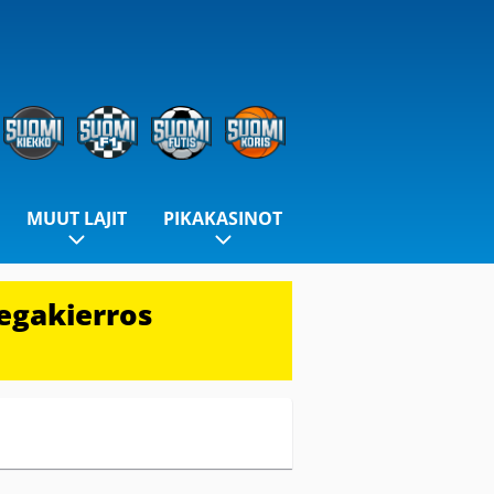
MUUT LAJIT
PIKAKASINOT
egakierros