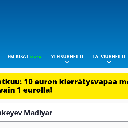
EM-KISAT
YLEISURHEILU
TALVIURHEILU
10.-16.8.
jatkuu: 10 euron kierrätysvapaa m
vain 1 eurolla!
shkeyev Madiyar