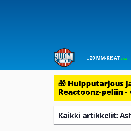
U20 MM-KISAT
5-9.8.
🎁 Huipputarjous 
Reactoonz-peliin - 
Kaikki artikkelit: A