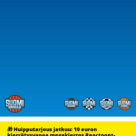
🎁 Huipputarjous jatkuu: 10 euron
kierrätysvapaa megakierros Reactoonz-