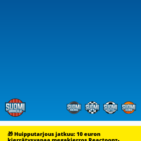
🎁 Huipputarjous jatkuu: 10 euron
kierrätysvapaa megakierros Reactoonz-