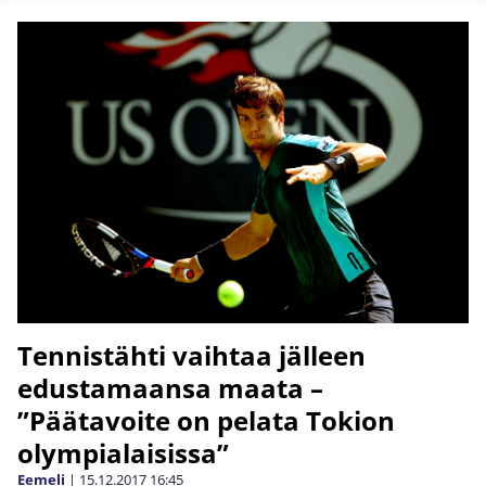
Tennistähti vaihtaa jälleen
edustamaansa maata –
”Päätavoite on pelata Tokion
olympialaisissa”
Eemeli
|
15.12.2017
16:45