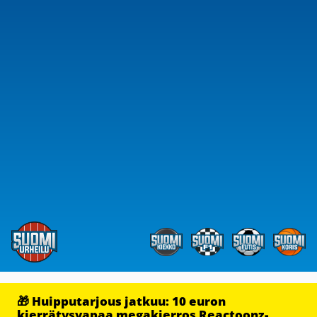
🎁 Huipputarjous jatkuu: 10 euron
kierrätysvapaa megakierros Reactoonz-