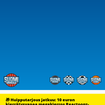
🎁 Huipputarjous jatkuu: 10 euron
kierrätysvapaa megakierros Reactoonz-