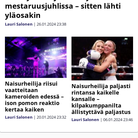
mestaruusjuhlissa – sitten lähti
yläosakin
Lauri Salonen
|
26.01.2024
23:38
Naisurheilija riisui
Naisurheilija paljasti
vaatteitaan
rintansa kaikelle
kameroiden edessä –
kansalle –
ison pomon reaktio
kilpakumppanilta
kertaa kaiken
ällistyttävä paljastus
Lauri Salonen
|
20.01.2024
23:32
Lauri Salonen
|
06.01.2024
23:46