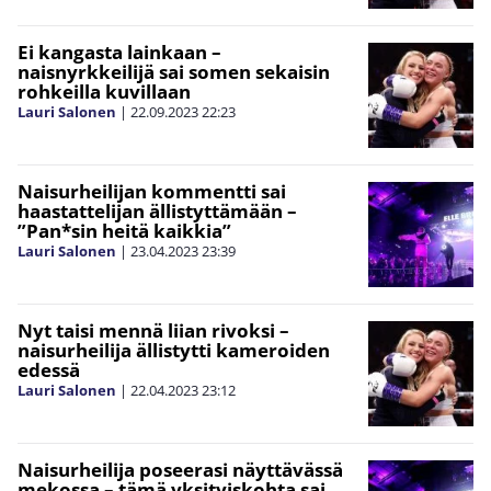
Ei kangasta lainkaan –
naisnyrkkeilijä sai somen sekaisin
rohkeilla kuvillaan
Lauri Salonen
|
22.09.2023
22:23
Naisurheilijan kommentti sai
haastattelijan ällistyttämään –
”Pan*sin heitä kaikkia”
Lauri Salonen
|
23.04.2023
23:39
Nyt taisi mennä liian rivoksi –
naisurheilija ällistytti kameroiden
edessä
Lauri Salonen
|
22.04.2023
23:12
Naisurheilija poseerasi näyttävässä
mekossa – tämä yksityiskohta sai