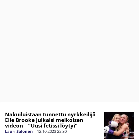
Nakuiluistaan tunnettu nyrkkeilijä
Elle Brooke julkaisi melkoisen
videon – ”Uusi fetissi löytyi”
Lauri Salonen
|
12.10.2023
22:30