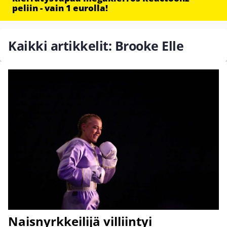
peliin - vain 1 eurolla!
Kaikki artikkelit: Brooke Elle
Naisnyrkkeilijä villiintyi