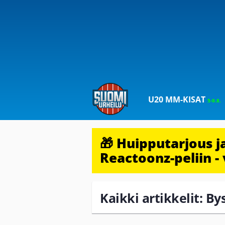
U20 MM-KISAT
5-9.8.
🎁 Huipputarjous 
Reactoonz-peliin - 
Kaikki artikkelit: By