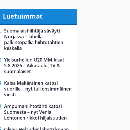
Luetuimmat
Suomalaishiihtäjä säväytti
Norjassa – lähellä
palkintopallia hiihtotähtien
keskellä
Yleisurheilun U20 MM-kisat
5.8.2026 – Aikataulu, TV &
suomalaiset
Kaisa Mäkäräinen katosi
vuorille – nyt tuli ensimmäinen
viesti
Ampumahiihtotähti katosi
Suomesta – nyt Venla
Lehtonen rikkoi hiljaisuuden
Oliver Helander lähetti kovan