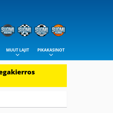
MUUT LAJIT
PIKAKASINOT
egakierros