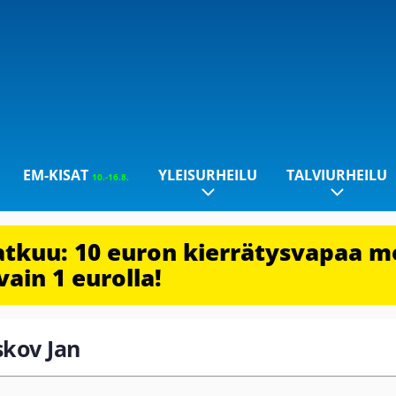
EM-KISAT
YLEISURHEILU
TALVIURHEILU
10.-16.8.
jatkuu: 10 euron kierrätysvapaa m
vain 1 eurolla!
skov Jan