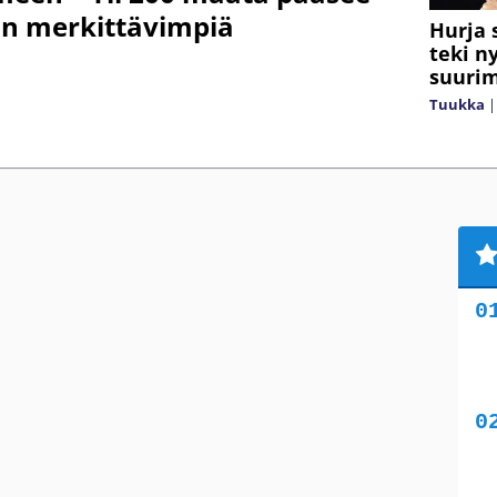
n merkittävimpiä
Hurja 
teki n
suuri
Tuukka