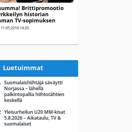
summa! Brittipromootio
yrkkeilyn historian
mman TV-sopimuksen
|
11.05.2018
14:20
Luetuimmat
Suomalaishiihtäjä säväytti
Norjassa – lähellä
palkintopallia hiihtotähtien
keskellä
Yleisurheilun U20 MM-kisat
5.8.2026 – Aikataulu, TV &
suomalaiset