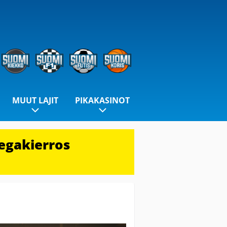
MUUT LAJIT
PIKAKASINOT
egakierros