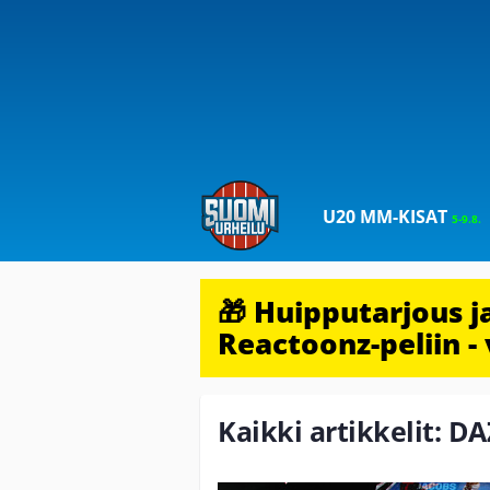
U20 MM-KISAT
5-9.8.
🎁 Huipputarjous 
Reactoonz-peliin - 
Kaikki artikkelit: D