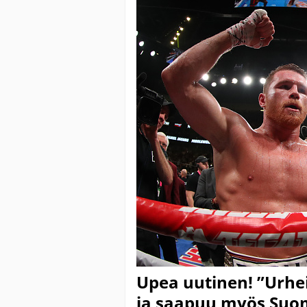
Upea uutinen! ”Urhei
ja saapuu myös Suom