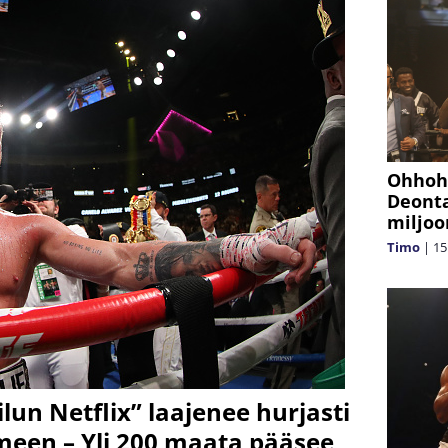
Ohhoh!
Deonta
miljoo
Timo
|
15
lun Netflix” laajenee hurjasti
een – Yli 200 maata pääsee