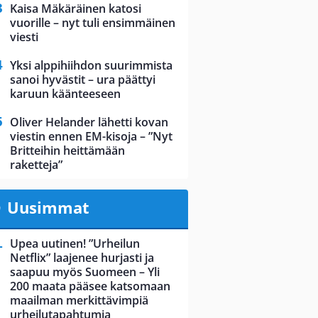
Kaisa Mäkäräinen katosi
vuorille – nyt tuli ensimmäinen
viesti
Yksi alppihiihdon suurimmista
sanoi hyvästit – ura päättyi
karuun käänteeseen
Oliver Helander lähetti kovan
viestin ennen EM-kisoja – ”Nyt
Britteihin heittämään
raketteja”
Uusimmat
Upea uutinen! ”Urheilun
Netflix” laajenee hurjasti ja
saapuu myös Suomeen – Yli
200 maata pääsee katsomaan
maailman merkittävimpiä
urheilutapahtumia