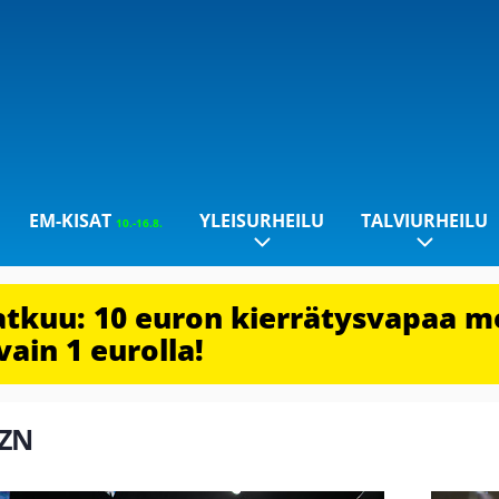
EM-KISAT
YLEISURHEILU
TALVIURHEILU
10.-16.8.
jatkuu: 10 euron kierrätysvapaa m
vain 1 eurolla!
AZN