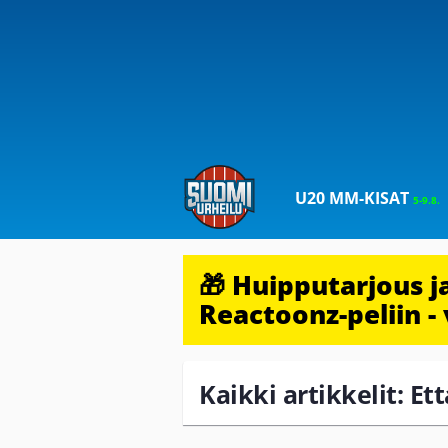
U20 MM-KISAT
5-9.8.
🎁 Huipputarjous 
Reactoonz-peliin - 
Kaikki artikkelit: Et