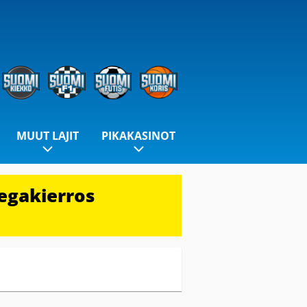
MUUT LAJIT
PIKAKASINOT
egakierros