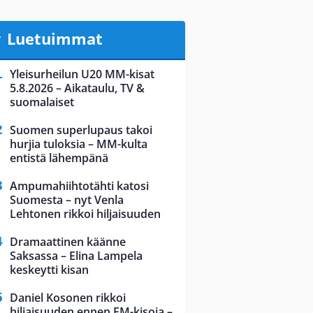
Luetuimmat
Yleisurheilun U20 MM-kisat
5.8.2026 – Aikataulu, TV &
suomalaiset
Suomen superlupaus takoi
hurjia tuloksia – MM-kulta
entistä lähempänä
Ampumahiihtotähti katosi
Suomesta – nyt Venla
Lehtonen rikkoi hiljaisuuden
Dramaattinen käänne
Saksassa – Elina Lampela
keskeytti kisan
Daniel Kosonen rikkoi
hiljaisuuden ennen EM-kisoja –