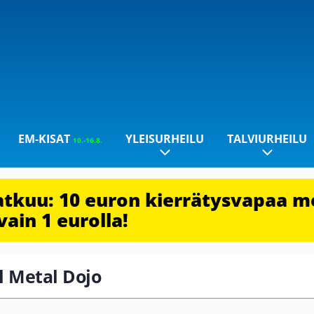
EM-KISAT
YLEISURHEILU
TALVIURHEILU
10.-16.8.
jatkuu: 10 euron kierrätysvapaa m
vain 1 eurolla!
ll Metal Dojo