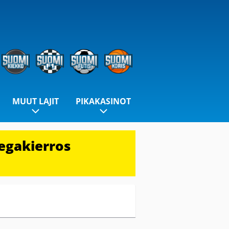
MUUT LAJIT
PIKAKASINOT
egakierros