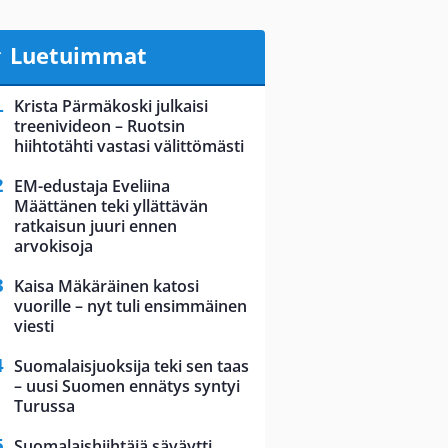
Luetuimmat
Krista Pärmäkoski julkaisi
treenivideon – Ruotsin
hiihtotähti vastasi välittömästi
EM-edustaja Eveliina
Määttänen teki yllättävän
ratkaisun juuri ennen
arvokisoja
Kaisa Mäkäräinen katosi
vuorille – nyt tuli ensimmäinen
viesti
Suomalaisjuoksija teki sen taas
– uusi Suomen ennätys syntyi
Turussa
Suomalaishiihtäjä säväytti