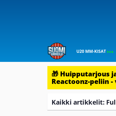
U20 MM-KISAT
5-9.8.
🎁 Huipputarjous 
Reactoonz-peliin - 
Kaikki artikkelit: Fu