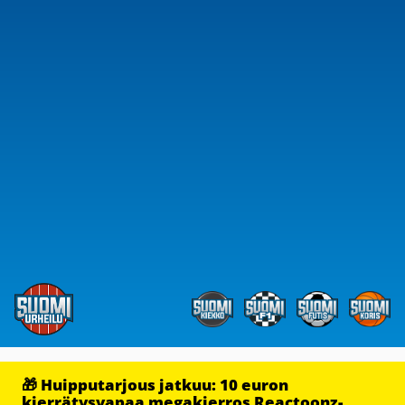
🎁 Huipputarjous jatkuu: 10 euron
kierrätysvapaa megakierros Reactoonz-