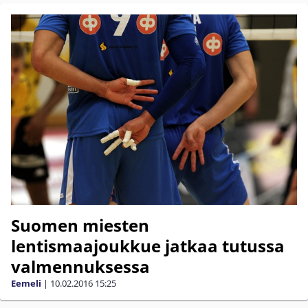
Suomen miesten
lentismaajoukkue jatkaa tutussa
valmennuksessa
Eemeli
|
10.02.2016
15:25