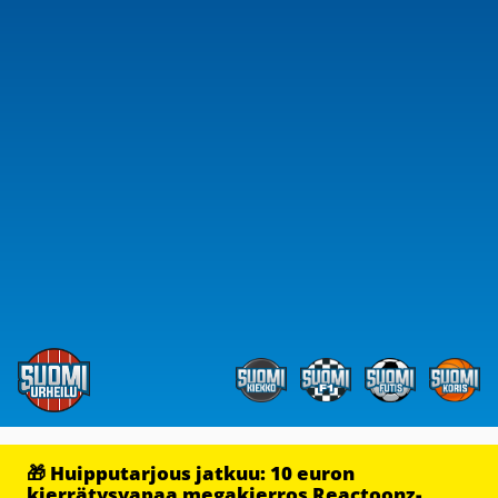
🎁 Huipputarjous jatkuu: 10 euron
kierrätysvapaa megakierros Reactoonz-