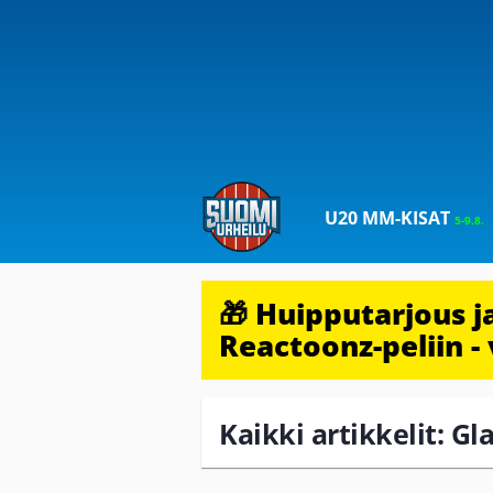
U20 MM-KISAT
5-9.8.
🎁 Huipputarjous 
Reactoonz-peliin - 
Kaikki artikkelit: Gl