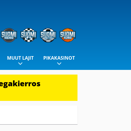
MUUT LAJIT
PIKAKASINOT
egakierros