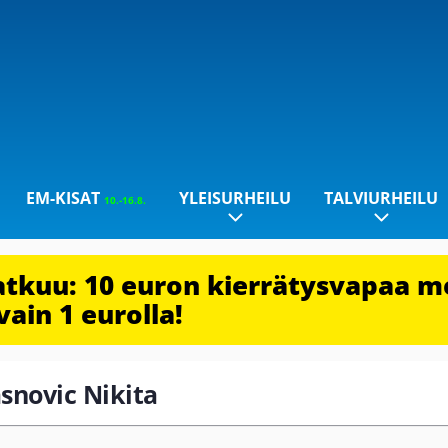
EM-KISAT
YLEISURHEILU
TALVIURHEILU
10.-16.8.
jatkuu: 10 euron kierrätysvapaa m
vain 1 eurolla!
asnovic Nikita