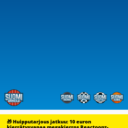
🎁 Huipputarjous jatkuu: 10 euron
kierrätysvapaa megakierros Reactoonz-