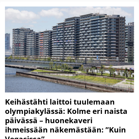
Keihästähti laittoi tuulemaan
olympiakylässä: Kolme eri naista
päivässä – huonekaveri
ihmeissään näkemästään: ”Kuin
Vegasissa”