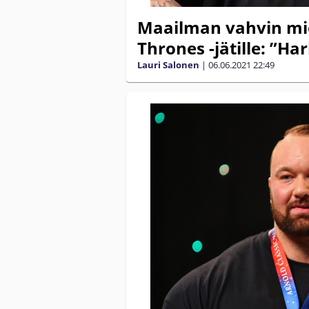
Maailman vahvin mie
Thrones -jätille: ”H
Lauri Salonen
|
06.06.2021
22:49