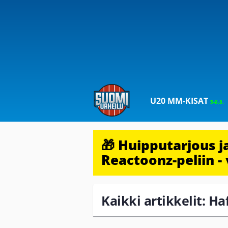
U20 MM-KISAT
5-9.8.
🎁 Huipputarjous 
Reactoonz-peliin - 
Kaikki artikkelit: Ha