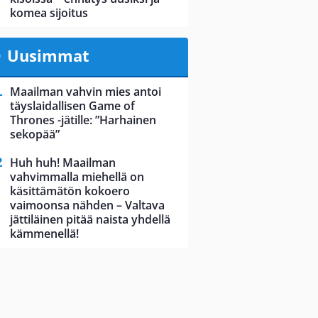
komea sijoitus
Uusimmat
Maailman vahvin mies antoi
täyslaidallisen Game of
Thrones -jätille: ”Harhainen
sekopää”
Huh huh! Maailman
vahvimmalla miehellä on
käsittämätön kokoero
vaimoonsa nähden – Valtava
jättiläinen pitää naista yhdellä
kämmenellä!