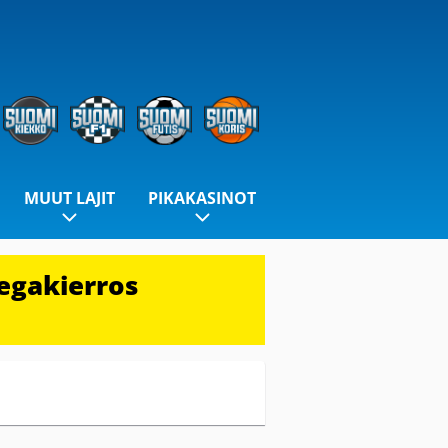
MUUT LAJIT
PIKAKASINOT
egakierros