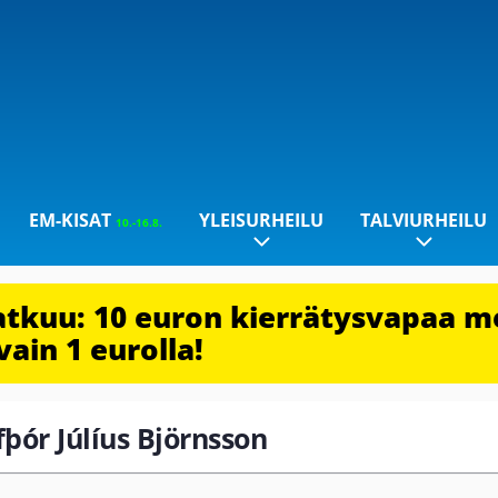
EM-KISAT
YLEISURHEILU
TALVIURHEILU
10.-16.8.
jatkuu: 10 euron kierrätysvapaa m
vain 1 eurolla!
fþór Júlíus Björnsson