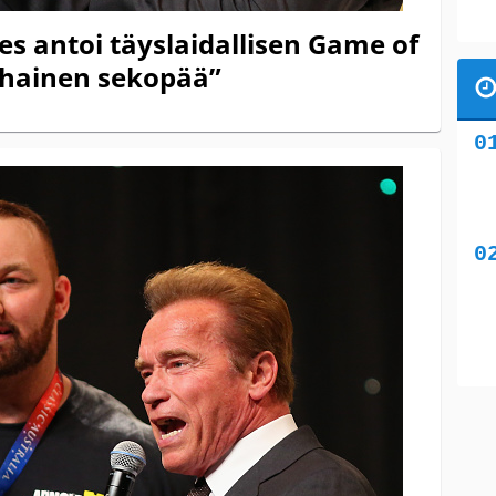
s antoi täyslaidallisen Game of
arhainen sekopää”