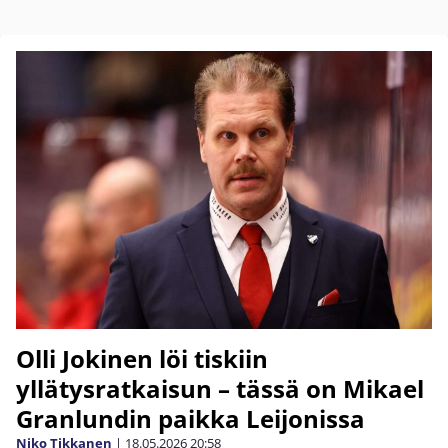
Olli Jokinen löi tiskiin
yllätysratkaisun – tässä on Mikael
Granlundin paikka Leijonissa
Niko Tikkanen
|
18.05.2026
20:58