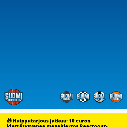
🎁 Huipputarjous jatkuu: 10 euron
kierrätysvapaa megakierros Reactoonz-