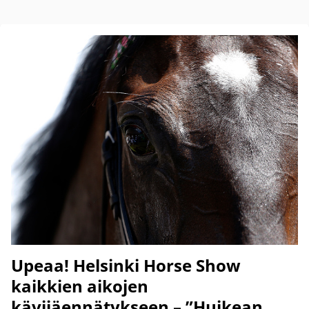
Upeaa! Helsinki Horse Show
kaikkien aikojen
kävijäennätykseen – ”Huikean