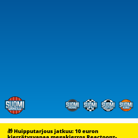
🎁 Huipputarjous jatkuu: 10 euron
kierrätysvapaa megakierros Reactoonz-