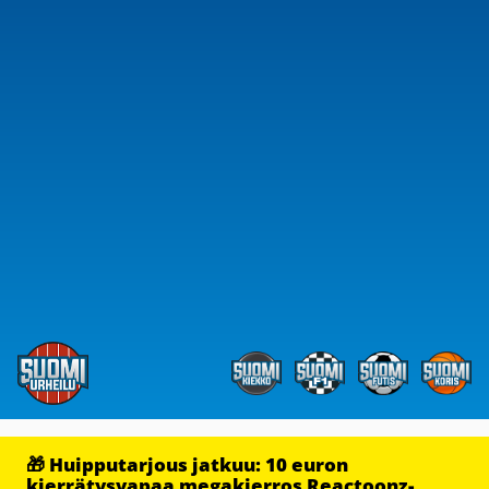
🎁 Huipputarjous jatkuu: 10 euron
kierrätysvapaa megakierros Reactoonz-