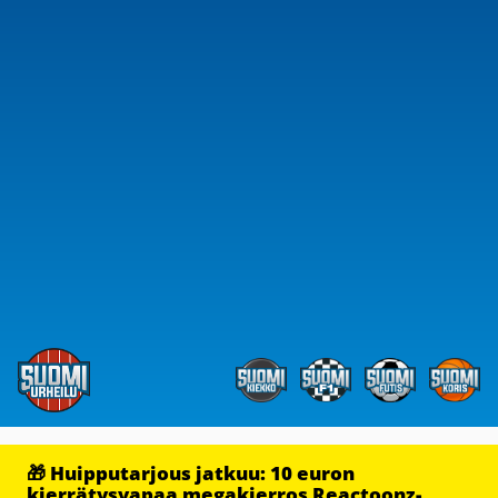
🎁 Huipputarjous jatkuu: 10 euron
kierrätysvapaa megakierros Reactoonz-