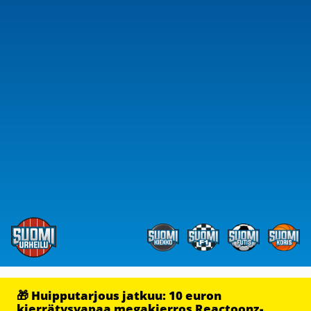
🎁 Huipputarjous jatkuu: 10 euron
kierrätysvapaa megakierros Reactoonz-